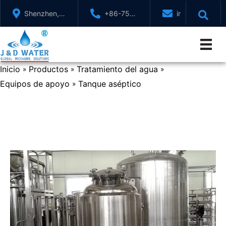
Saltar
Shenzhen,
+86-755-
info@jndwater
al
GuangDong,
88321071
contenido
China
Inicio
Productos
Tratamiento del agua
»
»
»
Equipos de apoyo
Tanque aséptico
»