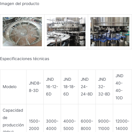
Imagen del producto
Especificaciones técnicas
JND
JND
JND
JND
JND
JND8-
40-
Modelo
16-12-
18-18-
24-
32-
8-3D
40-
6D
6D
24-8D
32-8D
10D
Capacidad
de
1500-
3000-
4000-
6000-
9000-
12000-
producción
2000
4000
5000
8000
11000
14000