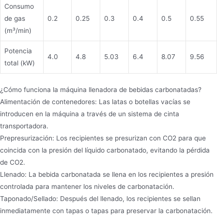
Consumo
de gas
0.2
0.25
0.3
0.4
0.5
0.55
(m³/min)
Potencia
4.0
4.8
5.03
6.4
8.07
9.56
total (kW)
¿Cómo funciona la máquina llenadora de bebidas carbonatadas?
Alimentación de contenedores: Las latas o botellas vacías se
introducen en la máquina a través de un sistema de cinta
transportadora.
Prepresurización: Los recipientes se presurizan con CO2 para que
coincida con la presión del líquido carbonatado, evitando la pérdida
de CO2.
Llenado: La bebida carbonatada se llena en los recipientes a presión
controlada para mantener los niveles de carbonatación.
Taponado/Sellado: Después del llenado, los recipientes se sellan
inmediatamente con tapas o tapas para preservar la carbonatación.