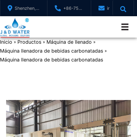
Saltar
Shenzhen,
+86-755-
info@jndwater
al
GuangDong,
88321071
contenido
China
Inicio
Productos
Máquina de llenado
»
»
»
Máquina llenadora de bebidas carbonatadas
»
Máquina llenadora de bebidas carbonatadas