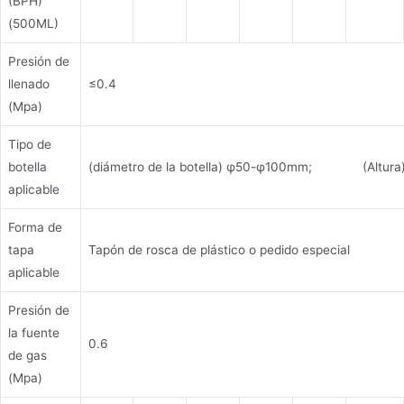
(BPH)
(500ML)
Presión de
llenado
≤0.4
(Mpa)
Tipo de
botella
(diámetro de la botella) φ50-φ100mm; (Altura)
aplicable
Forma de
tapa
Tapón de rosca de plástico o pedido especial
aplicable
Presión de
la fuente
0.6
de gas
(Mpa)