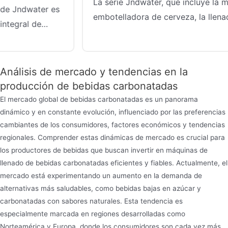
La serie Jndwater, que incluye la máquina
embotelladora de cerveza, la llenadora de latas de
cerveza, la llenadora de botellas de cerveza y la
máquina llenadora de botellas de cerveza, ofrece
soluciones automatizadas de primer nivel para el
Análisis de mercado y tendencias en la
llenado de cerveza. La maquina enlatadora de
producción de bebidas carbonatadas
cerveza Jndwater es un equipo automatizado
El mercado global de bebidas carbonatadas es un panorama
especializado diseñado para llenar con precisión
dinámico y en constante evolución, influenciado por las preferencias
cerveza en botellas, latas u otros recipientes.
cambiantes de los consumidores, factores económicos y tendencias
regionales. Comprender estas dinámicas de mercado es crucial para
los productores de bebidas que buscan invertir en máquinas de
llenado de bebidas carbonatadas eficientes y fiables. Actualmente, el
mercado está experimentando un aumento en la demanda de
alternativas más saludables, como bebidas bajas en azúcar y
carbonatadas con sabores naturales. Esta tendencia es
especialmente marcada en regiones desarrolladas como
Norteamérica y Europa, donde los consumidores son cada vez más