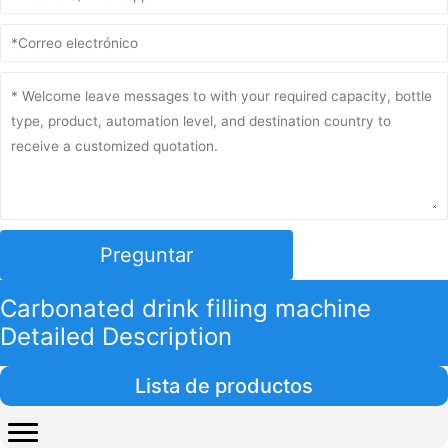
Preguntar
Carbonated drink filling machine
Detailed Description
Lista de productos