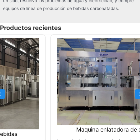
un sitio, resuelva los problemas de agua y electricidad, y compre
equipos de línea de producción de bebidas carbonatadas.
Productos recientes
Previous
Maquina enlatadora de cerveza