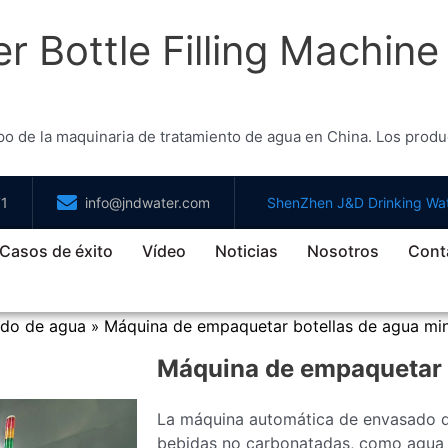
r Bottle Filling Machin
po de la maquinaria de tratamiento de agua en China. Los prod
71
info@jndwater.com
ShenZhen J&D Drinking Wat
Casos de éxito
Vídeo
Noticias
Nosotros
Cont
ado de agua
Máquina de empaquetar botellas de agua min
»
Máquina de empaquetar b
La máquina automática de envasado de
bebidas no carbonatadas, como agua mi