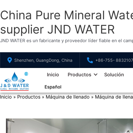
China Pure Mineral Wate
supplier JND WATER
JND WATER es un fabricante y proveedor líder fiable en el cam
Saltar
Shenzhen, GuangDong, China
+86-755- 883210
al
contenido
Inicio
Productos
Solución
Español
Inicio
Productos
Máquina de llenado
Máquina de llen
»
»
»