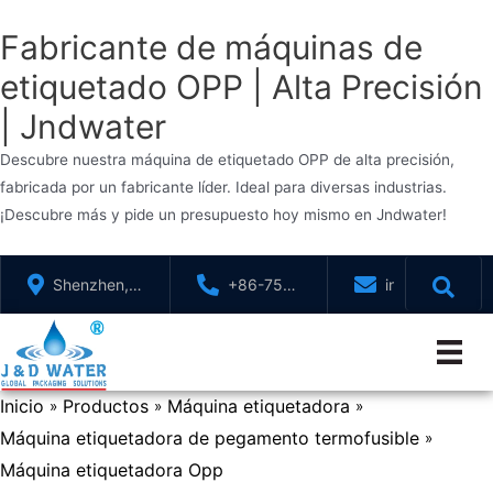
Fabricante de máquinas de
etiquetado OPP | Alta Precisión
| Jndwater
Descubre nuestra máquina de etiquetado OPP de alta precisión,
fabricada por un fabricante líder. Ideal para diversas industrias.
¡Descubre más y pide un presupuesto hoy mismo en Jndwater!
Saltar
Shenzhen,
+86-755-
info@jndwater
al
GuangDong,
88321071
contenido
China
Inicio
Productos
Máquina etiquetadora
»
»
»
Máquina etiquetadora de pegamento termofusible
»
Máquina etiquetadora Opp