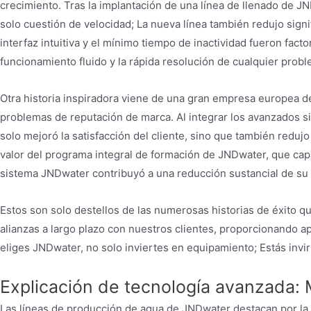
crecimiento. Tras la implantación de una línea de llenado de 
solo cuestión de velocidad; La nueva línea también redujo signi
interfaz intuitiva y el mínimo tiempo de inactividad fueron fac
funcionamiento fluido y la rápida resolución de cualquier prob
Otra historia inspiradora viene de una gran empresa europea de
problemas de reputación de marca. Al integrar los avanzados si
solo mejoró la satisfacción del cliente, sino que también reduj
valor del programa integral de formación de JNDwater, que cap
sistema JNDwater contribuyó a una reducción sustancial de su h
Estos son solo destellos de las numerosas historias de éxito q
alianzas a largo plazo con nuestros clientes, proporcionando a
eliges JNDwater, no solo inviertes en equipamiento; Estás invi
Explicación de tecnología avanzada: M
Las líneas de producción de agua de JNDwater destacan por la i