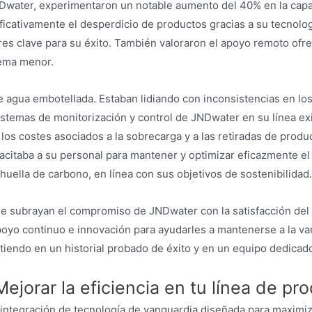
JNDwater, experimentaron un notable aumento del 40% en la cap
ficativamente el desperdicio de productos gracias a su tecnolog
tores clave para su éxito. También valoraron el apoyo remoto of
lema menor.
 agua embotellada. Estaban lidiando con inconsistencias en los 
stemas de monitorización y control de JNDwater en su línea exis
o los costes asociados a la sobrecarga y a las retiradas de pro
acitaba a su personal para mantener y optimizar eficazmente el
uella de carbono, en línea con sus objetivos de sostenibilidad.
ue subrayan el compromiso de JNDwater con la satisfacción del 
poyo continuo e innovación para ayudarles a mantenerse a la va
rtiendo en un historial probado de éxito y en un equipo dedicad
ejorar la eficiencia en tu línea de p
ntegración de tecnología de vanguardia diseñada para maximizar 