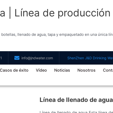
a | Línea de producción
botellas, llenado de agua, tapa y empaquetado en una única lín
71
info@jndwater.com
ShenZhen J&D Drinking Wat
Casos de éxito
Vídeo
Noticias
Nosotros
Cont
Línea de llenado de agua
Línea de llenado de agua Esta línea d