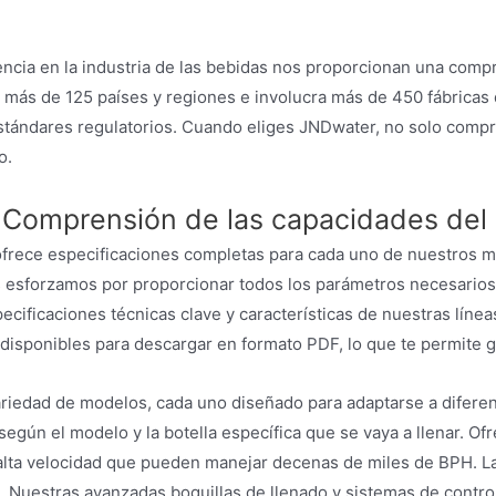
encia en la industria de las bebidas nos proporcionan una comp
 más de 125 países y regiones e involucra más de 450 fábricas 
 estándares regulatorios. Cuando eliges JNDwater, no solo com
o.
s: Comprensión de las capacidades de
ofrece especificaciones completas para cada uno de nuestros m
os esforzamos por proporcionar todos los parámetros necesario
ecificaciones técnicas clave y características de nuestras líne
n disponibles para descargar en formato PDF, lo que te permite 
ariedad de modelos, cada uno diseñado para adaptarse a difere
 según el modelo y la botella específica que se vaya a llenar.
lta velocidad que pueden manejar decenas de miles de BPH. La p
Nuestras avanzadas boquillas de llenado y sistemas de control 