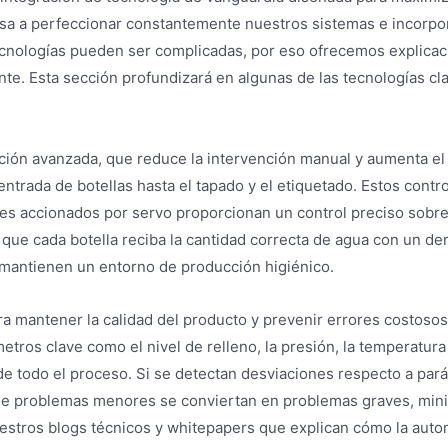
a a perfeccionar constantemente nuestros sistemas e incorpora
nologías pueden ser complicadas, por eso ofrecemos explicacio
te. Esta sección profundizará en algunas de las tecnologías cl
ación avanzada, que reduce la intervención manual y aumenta e
 entrada de botellas hasta el tapado y el etiquetado. Estos con
ores accionados por servo proporcionan un control preciso sobre
iza que cada botella reciba la cantidad correcta de agua con u
y mantienen un entorno de producción higiénico.
ara mantener la calidad del producto y prevenir errores costos
os clave como el nivel de relleno, la presión, la temperatura 
de todo el proceso. Si se detectan desviaciones respecto a par
que problemas menores se conviertan en problemas graves, mini
uestros blogs técnicos y whitepapers que explican cómo la autom