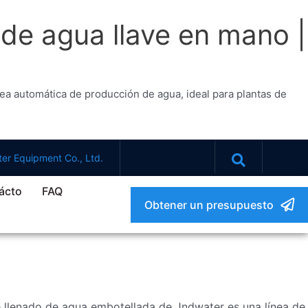
 de agua llave en mano |
ea automática de producción de agua, ideal para plantas de
er Equipment Co., Ltd.
ácto
FAQ
Obtener un presupuesto
e llenado de agua embotellada de Jndwater es una línea de