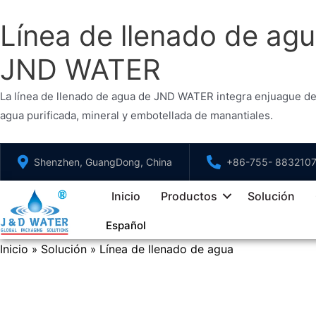
Línea de llenado de agu
JND WATER
La línea de llenado de agua de JND WATER integra enjuague de 
agua purificada, mineral y embotellada de manantiales.
Saltar
Shenzhen, GuangDong, China
+86-755- 883210
al
contenido
Inicio
Productos
Solución
Español
Inicio
Solución
Línea de llenado de agua
»
»