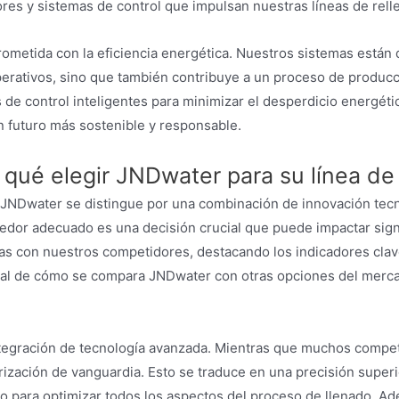
res y sistemas de control que impulsan nuestras líneas de rell
prometida con la eficiencia energética. Nuestros sistemas está
erativos, sino que también contribuye a un proceso de producc
e control inteligentes para minimizar el desperdicio energético
n futuro más sostenible y responsable.
qué elegir JNDwater para su línea de
 JNDwater se distingue por una combinación de innovación tecn
eedor adecuado es una decisión crucial que puede impactar sign
s con nuestros competidores, destacando los indicadores clave
eral de cómo se compara JNDwater con otras opciones del merca
integración de tecnología avanzada. Mientras que muchos compe
rización de vanguardia. Esto se traduce en una precisión superi
o para optimizar todos los aspectos del proceso de llenado. A