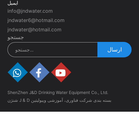
ایمیل
info@jndwater.com
jndwater6@hotmail.com
jndwater@hotmail.com
جستجو
ارسال
ShenZhen J&D Drinking Water Equipment Co., Ltd.
شنژن J & D بسته بندی شرکت فناوری، آموزشی ویبولیتین