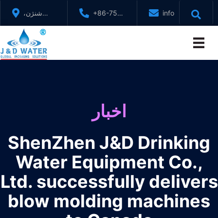
پرش
info@jndwater.c
+86-755-
شنژن،
به
88321071
گوانگدونگ،
محتوا
چین
اخبار
ShenZhen J&D Drinking
Water Equipment Co.,
Ltd. successfully delivers
blow molding machines