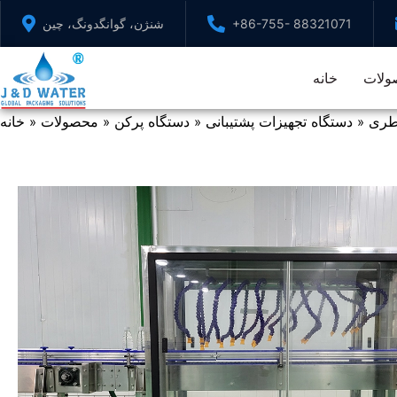
پرش
+86-755- 88321071
شنژن، گوانگدونگ، چین
به
محتوا
ولات
خانه
طری
دستگاه تجهیزات پشتیبانی
دستگاه پرکن
محصولات
خانه
»
»
»
»