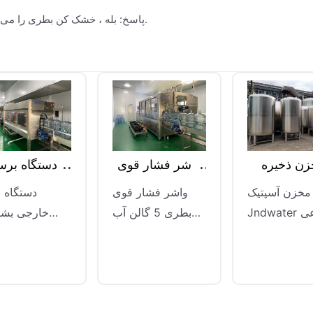
پاسخ: بله ، خشک کن بطری را می توان با خطوط تولید موجود ادغام کرد تا راندمان کلی تولید را بهبود بخشد.
مخزن ذخیره
واشر فشار قوی
دستگ
سازی آسپتیک
بطری 5 گالن
خارجی 5 
مخزن آسپتیک
واشر فشار قوی
د
Jndwater نوعی
بطری 5 گالن آب
تجهیزات مخصوص
jnd عمدتا برای تمیز
نگهداری و بسته
کردن موثر سطح
تجهیز
بندی محصولات
بیرونی سطل برای
است ک
آسپتیک است که به
اطمینان از تمیزی و