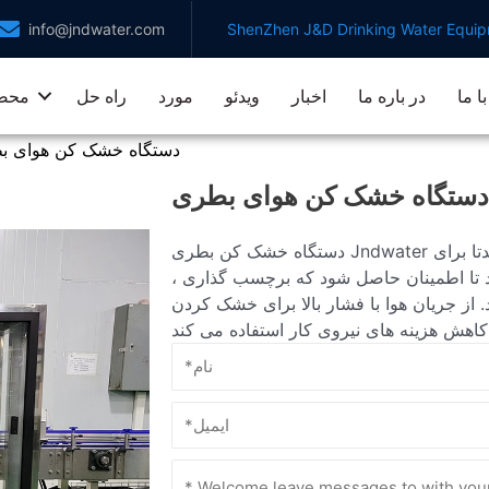
info@jndwater.com
ShenZhen J&D Drinking Water Equipm
ا ما
در باره ما
اخبار
ویدئو
مورد
راه حل
محص
دستگاه خشک کن هوای ب
دستگاه خشک کن هوای بطری
دستگاه خشک کن بطری Jndwater یک تجهیزات مهم در خط تولید پر کردن آب بطری است. این ماده عمدتا برای
تا اطمینان حاصل شود که برچسب گذاری ،
. از جریان هوا با فشار بالا برای خشک کردن