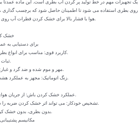
روی بطری استفاده می شود تا اطمینان حاصل شود که برچسب گذاری ، کدگ
هوا با فشار بالا برای خشک کردن قطرات آب روی بطری، بهبود راندمان تولید و کاهش هزینه های نیروی کار استفاده می کند.
خشک کرد
درجه بالایی از اتوماسیون: مجهز به سیستم کنترل کامل LC
کاربرد قوی: مناسب برای انواع بطری ها از جمله بطری های گرد، بطری های مربعی، بطری های خاص و غیره.
ثبات خوب: عملکرد صاف، سر و صدای کم، اطمینان از چیدمان منظم بطری ها.
مهر و موم شده و ضد گرد و غبار: طراحی تجهیزات بر آب بندی برای کاهش گرد و غبار و آلودگی تمرکز دارد.
زنگ اتوماتیک: مجهز به عملکرد هشدار خطا ، پرسنل تعمیر و نگهداری را وادار می کند تا به موقع رسیدگی کنند.
عملکرد خشک کردن باش: از جریان هوای پرفشار برای خشک کردن قطرات آب باقیمانده روی بطری استفاده کنید.
تشخیص خودکار: می تواند اثر خشک کردن ضربه را در زمان واقعی کنترل کند تا اطمینان حاصل شود که هر بطری خشک است.
بدون بطری، بدون خشک کردن: بدون بطری، بدون عملکرد خشک کردن، از اتلاف انرژی جلوگیری کنید.
مکانیسم پشتیبانی 