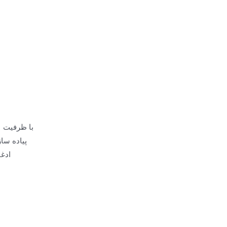
نصب یک خط کامل بطری سازی آب JND با ظرفیت ۲۴٬۰۰۰ بطری در ساعت
پیاده سا
ادغ