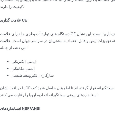
کیفیت را دارند.
علامت گذاری CE
دستگاه های تولید آب بطری ما دارای علامت CE هستند که نشان دهنده تطابق با الزامات ضروری سلامت و ایمنی اتحادیه اروپا است. این نشان
زات ایمن و قابل اعتماد به مشتریان در سراسر جهان است. علامت CE طیف وسیعی از جنبه های ایمنی را پوشش
می دهد، از جمله:
ایمنی الکتریکی
ایمنی مکانیکی
سازگاری الکترومغناطیسی
با دریافت نشان CE، نشان می دهیم که دستگاه های ما تحت آزمایش ها و ارزیابی های سختگیرانه قرار گرفته اند تا اطمینان حاصل شود که
استانداردهای ایمنی سختگیرانه اتحادیه اروپا را رعایت می کنند.
استانداردهای NSF/ANSI