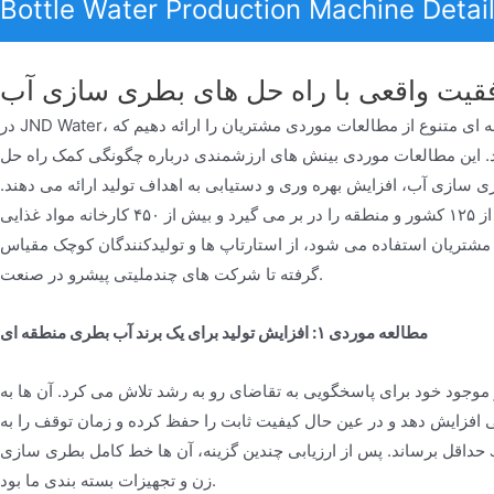
Bottle Water Production Machine Detai
در JND Water، ما باور داریم که دیدن، باور کردن است. به همین دلیل مفتخریم که مجموعه ای متنوع از مطالعات موردی مشتریان را ارائه دهیم که
ند. این مطالعات موردی بینش های ارزشمندی درباره چگونگی کمک راه حل
ری سازی آب، افزایش بهره وری و دستیابی به اهداف تولید ارائه می دهند.
تعهد ما شامل ارائه خدمات به پایگاه کاربری متنوع و جهانی است که بیش از ۱۲۵ کشور و منطقه را در بر می گیرد و بیش از ۴۵۰ کارخانه مواد غذایی
مشتریان استفاده می شود، از استارتاپ ها و تولیدکنندگان کوچک مقیاس
گرفته تا شرکت های چندملیتی پیشرو در صنعت.
مطالعه موردی ۱: افزایش تولید برای یک برند آب بطری منطقه ای
موجود خود برای پاسخگویی به تقاضای رو به رشد تلاش می کرد. آن ها به
هی افزایش دهد و در عین حال کیفیت ثابت را حفظ کرده و زمان توقف را به
حداقل برساند. پس از ارزیابی چندین گزینه، آن ها خط کامل بطری سازی JND Water را انتخاب کردند که شامل دستگاه پرکن پرسرعت، برچسب
زن و تجهیزات بسته بندی ما بود.