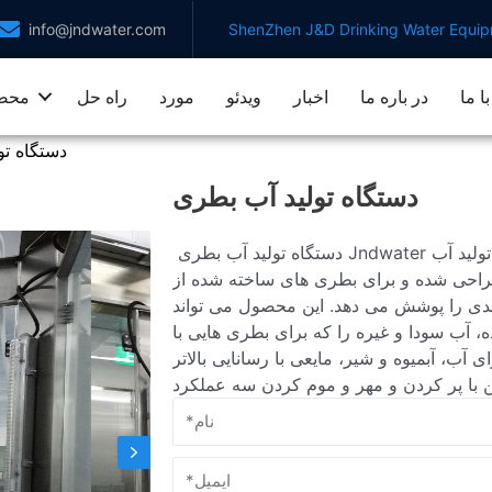
info@jndwater.com
ShenZhen J&D Drinking Water Equipm
ا ما
در باره ما
اخبار
ویدئو
مورد
راه حل
محص
دستگاه تو
دستگاه تولید آب بطری
دستگاه تولید آب بطری Jndwater یک خط پر کردن کاملا خودکار آب بطری است که به طور ویژه برای تولید آب
و برای بطری های ساخته شده از PET، شیشه و سایر مواد مناسب است و کل فرایند
دی را پوشش می دهد. این محصول می تواند
ه، آب سودا و غیره را که برای بطری هایی با
اسب برای آب، آبمیوه و شیر، مایعی با رسانایی بالاتر