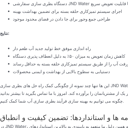
گاه بطری سازی سفارشی JND Water با قابلیت تعویض سریع
اجرای سیستم تمیزکاری حلقه بسته برای تضمین بهداشت بهینه
طراحی جمع وجور برای جا دادن در فضای محدود موجود
نتایج:
راه اندازی موفق خط تولید جدید آب طعم دار
کاهش زمان تعویض به میزان ۵۰٪ به دلیل انعطاف پذیری دستگاه
ت آب را از طریق سیستم تمیزکاری حلقه بسته به حداقل رساند
دستیابی به سطوح بالایی از بهداشت و ایمنی محصولات
این ها تنها چند نمونه از چگونگی کمک راه حل های بطری سازی JND Water به مشتریان ما در رسیدن به اهداف کسب وکارشان هستند. ما متعهد به
ک از مشتریانمان را برآورده کند. امروز با ما تماس بگیرید تا بیشتر بدانید
چگونه می توانیم به بهینه سازی فرآیند بطری سازی آب شما کمک کنیم.
مه ها و استانداردها: تضمین کیفیت و انطباق
در JND Water، ما اهمیت کیفیت و انطباق در صنعت غذا و نوشیدنی را درک می کنیم. به همین دلیل ما متعهد به پایبندی به بالاترین استانداردهای