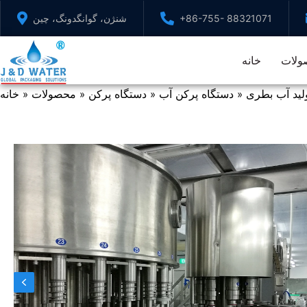
پرش
+86-755- 88321071
شنژن، گوانگدونگ، چین
به
محتوا
ولات
خانه
لید آب بطری
دستگاه پرکن آب
دستگاه پرکن
محصولات
خانه
»
»
»
»