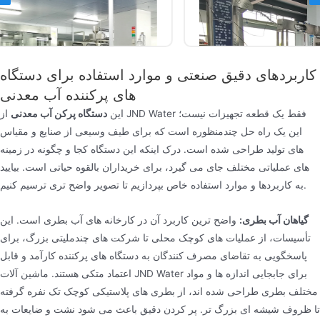
کاربردهای دقیق صنعتی و موارد استفاده برای دستگاه
های پرکننده آب معدنی
این
دستگاه پرکن آب معدنی
از JND Water فقط یک قطعه تجهیزات نیست؛
این یک راه حل چندمنظوره است که برای طیف وسیعی از صنایع و مقیاس
های تولید طراحی شده است. درک اینکه این دستگاه کجا و چگونه در زمینه
دستگاه پرکن آب بطری
های عملیاتی مختلف جای می گیرد، برای خریداران بالقوه حیاتی است. بیایید
به کاربردها و موارد استفاده خاص بپردازیم تا تصویر واضح تری ترسیم کنیم.
دستگاه پر کننده آب بطری Jndwater یک راه حل پیشرفته
است که برای بهینه سازی فرآیند تولید آب بطری طراحی
گیاهان آب بطری:
واضح ترین کاربرد آن در کارخانه های آب بطری است. این
شده است. دستگاه بطری آب ترکیبی از فناوری پیشرفته و
تأسیسات، از عملیات های کوچک محلی تا شرکت های چندملیتی بزرگ، برای
پاسخگویی به تقاضای مصرف کنندگان به دستگاه های پرکننده کارآمد و قابل
عملکرد قابل اعتماد است و آن را به گزینه ای ایده آل برای
اعتماد متکی هستند. ماشین آلات JND Water برای جابجایی اندازه ها و مواد
صنعت آب بطری تبدیل می کند. پرکننده بطری آب می تواند
مختلف بطری طراحی شده اند، از بطری های پلاستیکی کوچک تک نفره گرفته
آب تصفیه شده، آب معدنی، آب مقطر و غیره را پر کند.
تا ظروف شیشه ای بزرگ تر. پر کردن دقیق باعث می شود نشت و ضایعات به