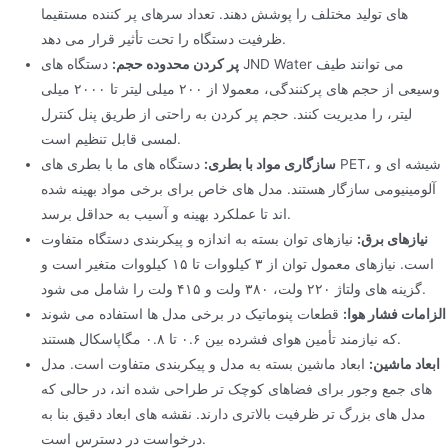
های تولید مختلف را پوشش دهند. تعداد سرهای پر کننده مستقیما
ظرفیت دستگاه را تحت تأثیر قرار می دهد.
پر کردن محدوده حجم:
دستگاه های JND Water می توانند طیف
وسیعی از حجم های پرکنندگی، معمولا از ۲۰۰ میلی لیتر تا ۲۰۰۰ میلی
لیتر، را مدیریت کنند. حجم پر کردن به راحتی از طریق پنل کنترل
لمسی قابل تنظیم است.
سازگاری مواد با بطری:
دستگاه های ما با بطری های PET، شیشه ای و
آلومینیومی سازگار هستند. مدل های خاص برای برخی مواد بهینه شده
اند تا عملکرد بهینه و آسیب به حداقل برسد.
نیازهای برق:
نیازهای توان بسته به اندازه و پیکربندی دستگاه متفاوت
است. نیازهای معمول توان از ۳ کیلووات تا ۱۵ کیلووات متغیر است و
گزینه های ولتاژ ۲۲۰ ولت، ۳۸۰ ولت و ۴۱۵ ولت را شامل می شود.
الزامات فشار هوا:
قطعات پنوماتیک در برخی مدل ها استفاده می شوند
که نیازمند تأمین هوای فشرده بین ۰.۶ تا ۰.۸ مگاپاسکال هستند.
ابعاد ماشین:
ابعاد ماشین بسته به مدل و پیکربندی متفاوت است. مدل
های جمع وجور برای فضاهای کوچک تر طراحی شده اند، در حالی که
مدل های بزرگ تر ظرفیت بالاتری دارند. نقشه های ابعاد دقیق بنا به
درخواست در دسترس است.