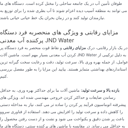
طوفان تأمین آب در یک جامعه ساحلی را مختل کرده است. دستگاه های ما
می توانند به منطقه آسیب دیده اعزام شوند تا آب بطری شده را برای توزیع به
نیازمندان تولید کنند و در زمان بحران یک خط حیاتی حیاتی باشند.
مزایای رقابتی و ویژگی های منحصربه فرد دستگاه
پرکننده آب معدنی JND Water
در یک بازار رقابتی، درک
مزایای رقابتی
و نقاط قوت منحصر به فرد دستگاه پر
کردن آب معدنی بسیار مهم است. ماشین آلات JND Water به دلیل ترکیبی از
عوامل، از جمله بهره وری بالا، سرعت تولید، دقت و رعایت سخت گیرانه ترین
استانداردهای بهداشتی متمایز هستند. بیایید این مزایا را به طور مفصل بررسی
کنیم.
بازده بالا و سرعت تولید:
ماشین آلات ما برای حداکثر بهره وری، به حداقل
رساندن ضایعات و حداکثر کردن خروجی مهندسی شده اند. ویژگی های
پیشرفته اتوماسیون فرآیند پر کردن را ساده تر می کنند، نیاز به مداخله دستی
را کاهش داده و سرعت تولید را افزایش می دهند. استفاده از فناوری سروو
باعث پر شدن دقیق و یکنواخت می شود و نشت و از دست رفتن محصول را
به حداقل می رساند. در مقایسه با ماشین های پرکننده سنتی، دستگاه های ما