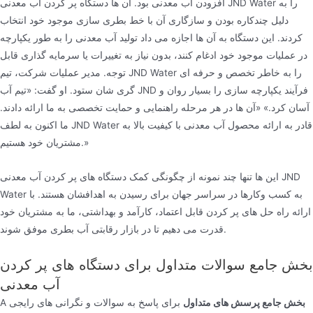
افزودن آب معدنی بود. آن ها دستگاه پر کردن آب معدنی JND Water را به
دلیل چندکاره بودن و سازگاری آن با خط بطری سازی موجود خود انتخاب
کردند. این دستگاه به آن ها اجازه می داد تولید آب معدنی را به طور یکپارچه
در عملیات موجود خود ادغام کنند، بدون نیاز به تغییرات یا سرمایه گذاری قابل
توجه. مدیر عملیات شرکت، تیم JND Water را به خاطر تخصص و حرفه ای
گری شان ستود. او گفت: «تیم آب JND فرآیند یکپارچه سازی را بسیار روان و
آسان کرد.» «آن ها در هر مرحله راهنمایی و حمایت تخصصی به ما ارائه دادند.
ما اکنون به لطف JND Water قادر به ارائه محصول آب معدنی با کیفیت بالا به
مشتریان خود هستیم.»
این ها تنها چند نمونه از چگونگی کمک دستگاه های پر کردن آب معدنی JND
Water به کسب وکارها در سراسر جهان برای رسیدن به اهدافشان هستند. با
ارائه راه حل های پر کردن قابل اعتماد، کارآمد و بهداشتی، ما به مشتریان خود
قدرت می دهیم تا در بازار رقابتی آب بطری موفق شوند.
بخش جامع سوالات متداول برای دستگاه های پر کردن
آب معدنی
بخش جامع پرسش های متداول
برای پاسخ به سوالات و نگرانی های رایجی
A