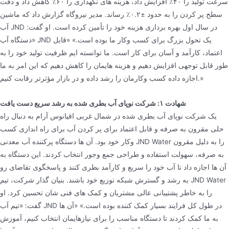
سرعت تولید را ۴۰٪ افزایش داد، هزینه های نگهداری را ۶۰٪ کاهش داد و دقت
سطح پر کردن را به حدود ±۰.۲٪ رساند. مدیر نیروگاه گزارش داد که ماشین
آب JND در سال اول بهره برداری هزینه خود را تأمین کرده است. او گفت:
«دستگاه آب JND یک تحول بزرگ برای کسب وکار ما بوده است.» «قابل
اعتماد، کارآمد و آسان برای کار است. ما توانسته ایم ظرفیت تولید خود را به
طور قابل توجهی افزایش دهیم و هزینه هایمان را کاهش دهیم که این امر به ما
اجازه داده کسب وکارمان را رشد داده و در بازار مؤثرتر رقابت کنیم.»
شهادت ۱: شرکت نوپای آب بطری شده به رشد سریع دست یافت
یک شرکت نوپای آب بطری شده در شمال غربی اقیانوس آرام به دنبال راه
حلی مقرون به صرفه و قابل اعتماد برای پر کردن آب برای راه اندازی کسب
وکار خود بود. آن ها دستگاه پرکننده آب معدنی JND Water را به دلیل مقرون
به صرفه، سهولت استفاده و طراحی جمع وجور انتخاب کردند. این دستگاه به
آن ها اجازه داد تا آب خود را سریع و کارآمد بطری کنند و پاسخگوی تقاضای رو
به رشد و گسترش شبکه توزیع خود باشند. بنیان گذار شرکت، تیم JND Water
را به خاطر پشتیبانی عالی مشتریان و کمک های فنی شان تحسین کرد. او
گفت: «تیم آب JND در طول کل فرایند بسیار کمک کننده بوده است.» «آن ها
به ما کمک کردند تا دستگاه مناسب را برای نیازهایمان انتخاب کنیم، آموزش