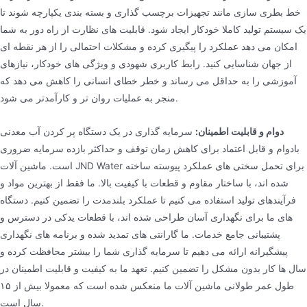
خط بطری سازی مانند تجهیزات برچسب گذاری و بسته بندی یکپارچه شوند تا
یک سیستم تولید کاملا خودکار ایجاد شود. قابلیت های نظارت از راه دور به شما
امکان می دهد عملکرد را پیگیری کرده و مشکلات احتمالی را از هر نقطه ای
از جهان شناسایی کنید. رابط کاربری شهودی و ویژگی های خودکار، نیازهای
آموزشی را به حداقل می رساند و خطر خطای انسانی را کاهش می دهد که
منجر به عملیات روان تر و کارآمدتر می شود.
دوام و قابلیت اطمینان:
سرمایه گذاری در یک دستگاه پر کردن آب معدنی
بادوام و قابل اعتماد برای کاهش زمان توقف و حداکثر بازده سرمایه ضروری
است. ماشین آلات JND Water برای تحمل سختی های عملکرد پیوسته ساخته
شده اند، با ساختار مقاوم و قطعات با کیفیت بالا. ما فقط از بهترین مواد و
فرآیندهای تولید استفاده می کنیم تا عملکرد بلندمدت را تضمین کنیم. دستگاه
های ما برای نگهداری آسان طراحی شده اند، با قطعات یدکی در دسترس و
پشتیبانی جامع خدمات. ما گارانتی های تمدید شده و برنامه های نگهداری
پیشگیرانه ارائه می دهیم تا سرمایه گذاری شما را بیشتر محافظت کرده و
سال ها کار بدون مشکل را تضمین کنیم. تعهد ما به کیفیت و قابلیت اطمینان در
طول عمر طولانی ماشین آلات ما منعکس شده است که معمولا بیش از ۱۵
سال است.