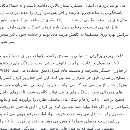
می توانند نرخ های انتقال عملکرد بسیار بالاتری داشته باشند و به شما امکان
پاسخگویی به تقاضای رو به رشد و افزایش سودآوری را بدهند. برای مثال،
مدل های پرسرعت ما می توانند تا ۳۶,۰۰۰ بطری در ساعت پر کنند و به طور
قابل توجهی نسبت به رقبا در همان بازه قیمتی عملکرد بهتری دارند. این
افزایش بهره وری مستقیما به کاهش هزینه های تولید و حاشیه سود بالاتر منجر
می شود.
دقت برتر در پرکردن:
دستیابی به سطح پرکننده یکنواخت برای حفظ کیفیت
محصول و رعایت الزامات قانونی حیاتی است. دستگاه های پرکننده JND
Water از فناوری حسگر پیشرفته و سیستم های کنترل دقیق استفاده می کنند
تا سطح پر شدن دقیق هر بطری را تضمین کنند. این امر خطر پر کردن کمتر یا
بیش از حد را از بین می برد که می تواند منجر به نارضایتی مشتریان و جریمه
های مقرراتی شود. دستگاه های ما می توانند کالیبره شوند تا نیازهای خاص
سطح پر شدن با اندازه ها و شکل های مختلف بطری را برآورده کنند و نتایج
یکنواختی را در کل خط تولید شما تضمین کنند. پر کردن دقیق همچنین هدررفت
محصول را به حداقل می رساند، در هزینه مواد اولیه صرفه جویی می کند و
ردپای زیست محیطی شما را کاهش می دهد. ما دقت پر کردن ±0.5٪ را
تضمین می کنیم که به طور قابل توجهی بهتر از میانگین صنعت است.