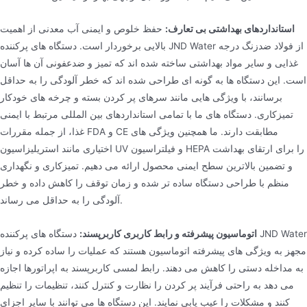
استانداردهای بهداشتی بی تعارف:
حفظ خلوص و ایمنی آب معدنی از اهمیت
بالایی برخوردار است. دستگاه های پرکننده JND Water از فولاد ضدزنگ درجه
غذایی و سایر مواد بهداشتی ساخته شده اند که تمیز و ضدعفونی آن ها آسان
است. این دستگاه ها به گونه ای طراحی شده اند که خطر آلودگی را به حداقل
برسانند، با ویژگی هایی مانند سرهای پر کردن بسته و چرخه های خودکار
تمیزکاری. دستگاه های ما با تمامی استانداردهای بین المللی مرتبط با ایمنی
غذا، از جمله مقررات FDA و CE مطابقت دارند. ما همچنین ویژگی های
اختیاری مانند استریلیزاسیون UV و فیلتراسیون HEPA را برای ارتقای بهداشت
و تضمین بالاترین سطح ایمنی محصول ارائه می دهیم. تمیزکاری و نگهداری
منظم با طراحی دستگاه ساده تر شده و زمان توقف را کاهش داده و خطر
آلودگی را به حداقل می رساند.
اتوماسیون پیشرفته و رابط کاربری کاربرپسند:
دستگاه های پرکننده JND Water
مجهز به ویژگی های پیشرفته اتوماسیون هستند که عملیات را ساده کرده و نیاز
به مداخله دستی را کاهش می دهند. رابط لمسی کاربرپسند به اپراتورها اجازه
می دهد به راحتی فرآیند پر کردن را نظارت و کنترل کنند، تنظیمات را تنظیم
کنند و مشکلات را عیب یابی نمایند. این دستگاه ها می توانند با سایر اجزای