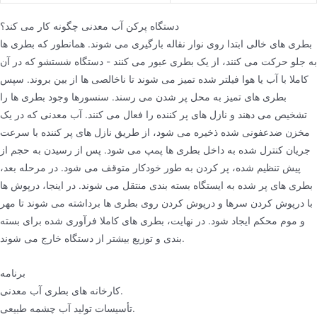
دستگاه پرکن آب معدنی چگونه کار می کند؟
بطری های خالی ابتدا روی نوار نقاله بارگیری می شوند. همانطور که بطری ها
به جلو حرکت می کنند، از یک بطری عبور می کنند - دستگاه شستشو که در آن
کاملا با آب یا هوا فیلتر شده تمیز می شوند تا ناخالصی ها از بین بروند. سپس
بطری های تمیز به محل پر شدن می رسند. سنسورها وجود بطری ها را
تشخیص می دهند و نازل های پر کننده را فعال می کنند. آب معدنی که در یک
مخزن ضدعفونی شده ذخیره می شود، از طریق نازل های پر کننده با سرعت
جریان کنترل شده به داخل بطری ها پمپ می شود. پس از رسیدن به حجم از
پیش تنظیم شده، پر کردن به طور خودکار متوقف می شود. در مرحله بعد،
بطری های پر شده به ایستگاه بسته بندی منتقل می شوند. در اینجا، درپوش ها
با درپوش کردن سرها و درپوش کردن روی بطری ها برداشته می شوند تا مهر
و موم محکم ایجاد شود. در نهایت، بطری های کاملا فرآوری شده برای بسته
بندی و توزیع بیشتر از دستگاه خارج می شوند.
برنامه
کارخانه های بطری آب معدنی.
تأسیسات تولید آب چشمه طبیعی.