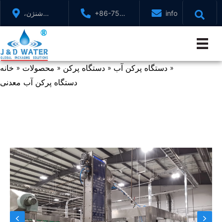
پرش
info@jndwater.c
+86-755-
شنژن،
به
88321071
گوانگدونگ،
محتوا
چین
دستگاه پرکن آب
دستگاه پرکن
محصولات
خانه
»
»
»
»
دستگاه پرکن آب معدنی