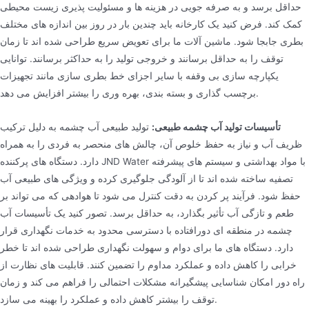
حداقل برسد و به صرفه جویی در هزینه ها و مسئولیت پذیری زیست محیطی
کمک کند. فرض کنید یک کارخانه باید چندین بار در روز بین اندازه های مختلف
بطری جابجا شود. ماشین آلات ما برای تعویض سریع طراحی شده اند تا زمان
توقف را به حداقل برسانند و خروجی تولید را به حداکثر برسانند. توانایی
یکپارچه سازی بی وقفه با سایر اجزای خط بطری سازی مانند تجهیزات
برچسب گذاری و بسته بندی، بهره وری را بیشتر افزایش می دهد.
تأسیسات تولید آب چشمه طبیعی:
تولید طبیعی آب چشمه به دلیل ترکیب
ظریف آب و نیاز به حفظ خلوص آن، چالش های منحصر به فردی را به همراه
دارد. دستگاه های پرکننده JND Water با مواد بهداشتی و سیستم های پیشرفته
تصفیه ساخته شده اند تا از آلودگی جلوگیری کرده و ویژگی های طبیعی آب
حفظ شود. فرآیند پر کردن به دقت کنترل می شود تا هوادهی که می تواند بر
طعم و تازگی آب تأثیر بگذارد، به حداقل برسد. تصور کنید یک تأسیسات آب
چشمه در منطقه ای دورافتاده با دسترسی محدود به خدمات نگهداری قرار
دارد. دستگاه های ما برای دوام و سهولت نگهداری طراحی شده اند تا خطر
خرابی را کاهش داده و عملکرد مداوم را تضمین کنند. قابلیت های نظارت از
راه دور امکان شناسایی پیشگیرانه مشکلات احتمالی را فراهم می کند و زمان
توقف را بیشتر کاهش داده و عملکرد را بهینه می سازد.