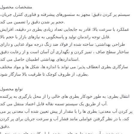
مشخصات محصول
سیستم پر کردن دقیق: مجهز به سنسورهای پیشرفته و فناوری کنترل جریان،
حجم پر شدن دقیق را تضمین می کند.
عملکرد با سرعت بالا: قادر به جابجایی تعداد زیادی بطری در دقیقه، افزایش
قابل توجه راندمان تولید و پاسخگویی به نیازهای بازار با حجم بالا.
طراحی بهداشتی: ساخته شده از فولاد ضد زنگ درجه مواد غذایی و دارای
ساختار سطح صاف ، تمیز کردن و نگهداری آن آسان است و از رعایت دقیق
استانداردهای بهداشتی اطمینان حاصل می کند.
سازگاری بطری انعطاف پذیر: می تواند با اندازه ها، شکل ها و مواد مختلف
بطری، از ظروف کوچک تا ظرفیت بالا سازگار شود.
توابع محصول
انتقال بطری: به طور خودکار بطری های خالی را از محل بارگیری به پرکننده
آب از طریق یک سیستم تسمه نقاله قابل اعتماد منتقل می کند.
پر کردن آب معدنی: بطری ها را با مقدار از پیش تعیین شده آب معدنی پر می
کند، با در نظر گرفتن عواملی مانند فشار آب و سرعت جریان برای پر کردن
دقیق.
بسته شدن و آب بندی: بطری های پر شده را با مکانیزم های بسته بندی با