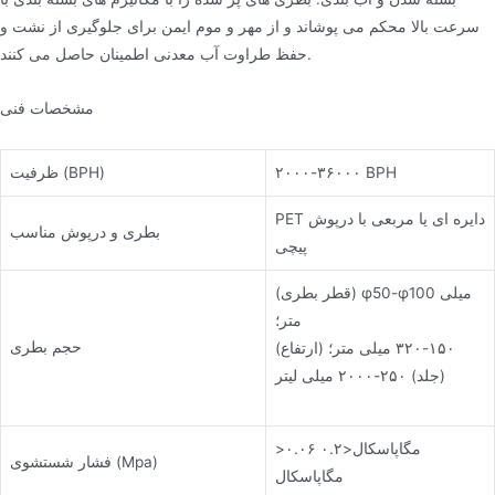
سرعت بالا محکم می پوشاند و از مهر و موم ایمن برای جلوگیری از نشت و
حفظ طراوت آب معدنی اطمینان حاصل می کنند.
مشخصات فنی
۲۰۰۰-۳۶۰۰۰ BPH
ظرفیت (BPH)
PET دایره ای یا مربعی با درپوش
بطری و درپوش مناسب
پیچی
(قطر بطری) φ50-φ100 میلی
متر؛
حجم بطری
(ارتفاع) ۱۵۰-۳۲۰ میلی متر؛
(جلد) ۲۵۰-۲۰۰۰ میلی لیتر
>۰.۰۶ مگاپاسکال<۰.۲
فشار شستشوی (Mpa)
مگاپاسکال