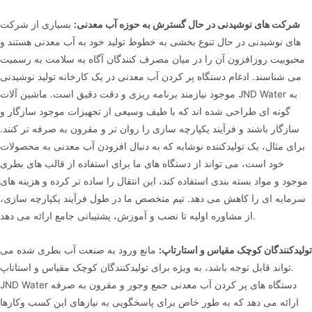
شرکت های نوشیدنی در حال گسترش به حوزه آب معدنی:
بسیاری از شرکت
های نوشیدنی در حال تنوع بخشی به خطوط تولید خود به آب معدنی هستند و
محبوبیت روزافزون آن را در میان مصرف کنندگان آگاه به سلامت به رسمیت
می شناسند. ادغام دستگاه پر کردن آب معدنی در یک کارخانه تولید نوشیدنی
موجود نیازمند برنامه ریزی و دقت دقیق است. ماشین آلات JND Water به
گونه ای طراحی شده اند که با طیف وسیعی از تجهیزات موجود سازگار و
سازگار باشند و فرآیند یکپارچه سازی را روان تر و مقرون به صرفه تر کنند.
برای مثال، یک تولیدکننده نوشابه که به دنبال افزودن آب معدنی به محصولات
خود است، می تواند از دستگاه های ما برای استفاده از قالب های بطری
موجود و مواد بسته بندی استفاده کند، این انتقال را ساده تر کرده و هزینه های
سرمایه ای را کاهش می دهد. تیم متخصص ما در طول فرآیند یکپارچه سازی،
از مشاوره اولیه تا نصب و آموزش، پشتیبانی جامع ارائه می دهد.
تولیدکنندگان کوچک مقیاس و استارتاپ:
مانع ورود به صنعت آب بطری شده می
تواند قابل توجه باشد، به ویژه برای تولیدکنندگان کوچک مقیاس و استاتاپ.
JND Water دستگاه های پر کردن آب معدنی جمع وجور و مقرون به صرفه
ارائه می دهد که به طور خاص برای پاسخگویی به نیازهای این کسب وکارها