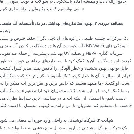
جامع ارائه دادند و همیشه آماده پاسخگویی به سوالات ما بودند. بدون آن ها
نمی توانستیم کسب وکارمان را راه اندازی کنیم.»
مطالعه موردی ۲: بهبود استانداردهای بهداشتی در یک تأسیسات آب طبیعی
چشمه
یک مرکز آب چشمه طبیعی در کوه های آپالاچی نگران حفظ خلوص و ایمنی
آب خود بود. آن ها در دستگاه پر کردن آب معدنی JND Water با ویژگی های
بهداشتی پیشرفته از جمله ضدعفونی UV و تصفیه HEPA سرمایه گذاری
کردند. این دستگاه به آن ها کمک کرد تا استانداردهای بهداشتی خود را به طور
قابل توجهی بهبود بخشیده و خطر آلودگی را کاهش دهند. مدیر کنترل کیفیت
تأسیسات گزارش داد که دستگاه آب JND فراتر از انتظارات آن ها عمل کرده
است. او گفت: «ما متعهد هستیم که خالص ترین و ایمن ترین آب ممکن را به
مشتریان خود ارائه دهیم.» «دستگاه آب JND به ما کمک کرده تا به این هدف
دست یابیم، با اطمینان از اینکه آب ما در بهداشتی ترین شرایط بطری می
شود. ما مطمئنیم که مشتریان ما می توانند به کیفیت محصول ما اعتماد کنند.»
شهادت ۲: شرکت نوشیدنی به راحتی وارد حوزه آب معدنی می شود
یک شرکت بزرگ نوشیدنی در اروپا به دنبال تنوع بخشی به خط تولید خود با