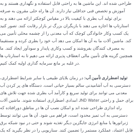
طراحی شده اند. این ماشین ها به راحتی قابل استفاده و نگهداری هستند و به
آموزش و تخصص فنی حداقلی نیاز دارند. آن ها راه حلی مقرون به صرفه
برای تولید آب بطری با کیفیت بالا در مقیاس کوچکتر ارائه می دهند و به
استارتاپ ها اجازه می دهند با بازیگران بزرگ تر بازار رقابت کنند. تصور کنید
یک کسب وکار خانوادگی کوچک که آب معدنی را از چشمه محلی تأمین می
کند. ماشین آلات ما به آن ها امکان می دهد آب خود را بطری کرده و مستقیما
به مصرف کنندگان بفروشند و کسب وکاری پایدار و سودآور ایجاد کنند. ما
همچنین گزینه های تأمین مالی انعطاف پذیری ارائه می دهیم تا به استارتاپ ها
در غلبه بر مانع سرمایه گذاری اولیه کمک کنیم.
تولید اضطراری تأمین آب:
در زمان بلایای طبیعی یا سایر شرایط اضطراری،
دسترسی به آب آشامیدنی سالم بسیار حیاتی است. دستگاه های پر کردن آب
معدنی می توانند برای تولید سریع و کارآمد آب بطری شده جهت تلاش های
امدادی اضطراری استفاده شوند. ماشین آلات JND Water برای حمل و راحتی
راه اندازی طراحی شده اند و امکان نصب آن ها در مناطق دورافتاده که
دسترسی به آب تمیز محدود است، فراهم می شود. آن ها می توانند توسط
ژنراتورها یا منابع انرژی جایگزین دیگر تغذیه شوند و حتی در نبود شبکه برق
قابل اعتماد، عملکرد مستمر را تضمین کنند. سناریویی را در نظر بگیرید که یک