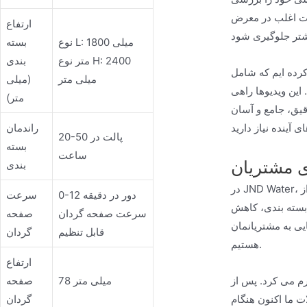
عات اغلب در معرض
ارتفاع
نوع L: 1800 میلی
بسته
متر نوع H: 2400
بندی
بل دانلود و آموزش های
میلی متر
(میلی
این ویدیوها راهی
متر)
قیق، جامع و آسان
راندمان
20-50 پالت در
بسته
ساعت
ی مشتریان
بندی
در JND Water، ما معتقدیم بهترین راه برای درک ارزش دستگاه های کش دار ما، شنیدن نظرات مشتریان است. به همین دلیل مجموعه ای از نظرات و بررسی ها از
0-12 دور در دقیقه
سرعت
بسته بندی، کاهش
سرعت صفحه گردان
صفحه
یی به مشتریانمان
قابل تنظیم
گردان
هستیم.
ارتفاع
م می کرد. پس از
78 میلی متر
صفحه
ت ما اکنون هنگام
گردان