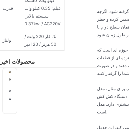
کیلو وات کالسکه
فیلم: 0.35 کیلو وات
قدرت
اما ما ارزش استثنایی برای سرمایه گذاری
سیستم بالابر:
تضمین کرده و خطر
0.37kw '/ AC220V
همان سطح دوام یا
تک فاز 220 ولت /
ولتاژ
50 هرتز / 20 آمپر
شتریان خود ارائه می دهیم، از جمله نصب، آموزش و کمک های فنی
ترده ای از قطعات
محصولات اخیر
ه دهند و در صورت
دستگاه
فیلم
ی داشته باشد، اما فاقد ویژگی های
دستگاه
هی ارائه دهد، اما به طور قابل توجهی گران تر بوده و
بسته
کششی
جم پایین مناسب باشد، اما برای پاسخگویی به نیازهای محیط با حجم بالا طراحی نشده
بندی
است.
کششی
Jndwater
ی کند. این جدول