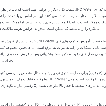
قیمت یکی دیگر از عوامل مهم است که باید در نظر گرفته شود. اگرچه JND Water همیشه ارزان ترین گزینه بازار نیست، 
فیت بالا و ساختار مقاوم استفاده می کنند. این امر اطمینان بلندمدت را 
 رقیب ممکن است در ابتدا قیمت پایین تری داشته باشند، اما ممکن است 
عملکرد را ارائه ندهند که ممکن است منجر به افزایش هزینه مالکیت در طول زمان شود.
خدمات پس از فروش نیز حوزه ای است که JND Water برجسته است. ما پشتیبانی جامعی به م
عیب یابی مشکلات و ارائه تعمیرات به موقع است. ما همچنین مجموعه گس
 کند. برخی مدل های رقیب ممکن است پشتیبانی پس از فروش محدودی ارائ
خرابی، شما را گرفتار کنند.
برای مقایسه دقیق تر، بیایید چند مثال مشخص را بررسی کنیم. برای مثال، مدل [رقیب A] ممکن است قیمت کمی پایین تر
پیشرفته و قابلیت های اتوماسیون دستگاه کش کش JND Water است. مدل [رقیب B] ممکن است عملکرد مشاب
نیاز به نگهداری بیشتری دارد. مدل [رقیب C] ممکن است برای عملیات با ح
یژگی ها و مشخصات کلیدی مدل های مختلف دستگاه های کششی را خلاصه م