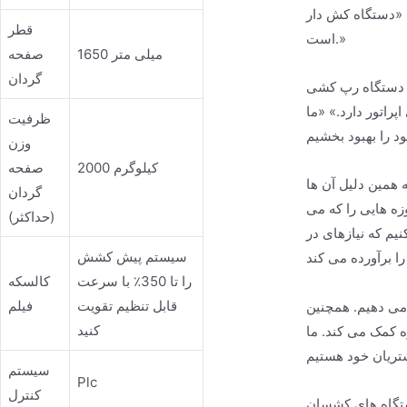
گ برای کسب وکار ما بوده
قطر
است.»
1650 میلی متر
صفحه
گردان
د. دستگاه رپ کشی
راتور دارد.» «ما
ظرفیت
وزن
2000 کیلوگرم
صفحه
همین دلیل آن ها
گردان
زه هایی را که می
(حداکثر)
یم که نیازهای در
سیستم پیش کشش
را تا 350٪ با سرعت
کالسکه
قابل تنظیم تقویت
فیلم
 می دهیم. همچنین
کنید
ه کمک می کند. ما
سیستم
Plc
کنترل
دستگاه های کشسان