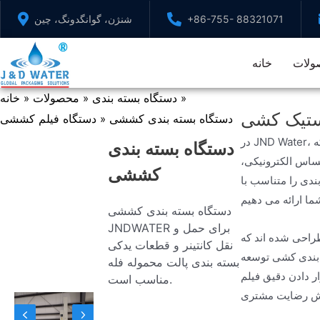
پرش
+86-755- 88321071
شنژن، گوانگدونگ، چین
به
محتوا
ولات
خانه
دستگاه بسته بندی
محصولات
خانه
»
»
»
استیک کشی
دستگاه بسته بندی کششی
دستگاه فیلم کششی
»
در JND Water، ما می دانیم که هر صنعت نیازهای بسته بندی منحصر به فردی دارد. به همین دلیل دستگاه های پلاستیک کشی ما به گونه ای طراحی شده اند که
دستگاه بسته بندی
حساس الکترونیکی،
کششی
دی را متناسب با
دستگاه بسته بندی کششی
JNDWATER برای حمل و
طراحی شده اند که
نقل کانتینر و قطعات یدکی
ه بندی کشی توسعه
بسته بندی پالت محموله فله
ر دادن دقیق فیلم
مناسب است.