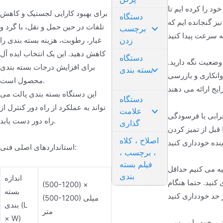
د را کرده ایم تا
برای بهبود کارایی لجستیک و کاهش
دستگاه
یز گنجانده ایم که
تلفات در حین حمل و نقل، با گرد و
برچسب
غبار، رطوبت، هزینه بسته بندی را
زدن
کاهش دهید. این یک انتخاب ایده آل
دستگاه
وضعیت نگه دارید.
برای افزایش درجات بسته بندی
بسته بندی
وانکاری و بازرسی
محصول است.
این دستگاه بسته بندی پالت می
دستگاه
تواند به عملکرد از راه دور کنترل از
علامت
خرابی یا فرسودگی
راه دور دست یابد.
گذاری
 قبل از تمیز کردن
اصلاح ، کلاه
استانداردهای اصلی فنی:
، برچسب ،
فیلم بسته
ه می کنیم حداقل
بندی
اندازه
کنید. حتما هنگام
(500-1200) ×
بسته
(500-1200) میلی
بندی (L
متر
× W)
شی خود را بررسی