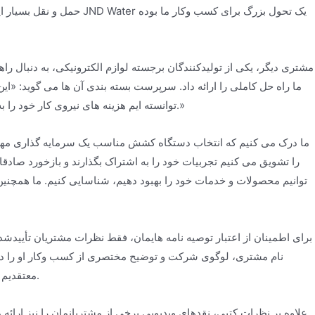
حمل و نقل بسیار ایمن تر 
مشتری دیگر، یکی از تولیدکنندگان برجسته لوازم الکترونیکی، به دنبال ر
ما راه حل کاملی را ارائه داد. سرپرست بسته بندی آن ها می گوید: «این
توانسته ایم هزینه های نیروی کار خود را به طور قابل توجهی کاهش دهیم و در عین حال سرعت و ثبات بسته بندی خود را بهبود بخشیم.»
ما درک می کنیم که انتخاب دستگاه کشش مناسب یک سرمایه گذاری مهم 
را تشویق می کنیم تجربیات خود را به اشتراک بگذارند و بازخورد صادقا
توانیم محصولات و خدمات خود را بهبود دهیم، شناسایی کنیم. ما همچنین 
برای اطمینان از اعتبار توصیه نامه هایمان، فقط نظرات مشتریان تأییدشده
نام مشتری، لوگوی شرکت و توضیح مختصری از کسب وکار او را درج م
معتقدیم شفافیت ضروری است و متعهد به ارائه اطلاعات دقیق و بی طرفانه به مشتریان خود هستیم.
علاوه بر نظرات کتبی، نقدهای ویدیویی برخی از مشتریانمان را نیز ارائ