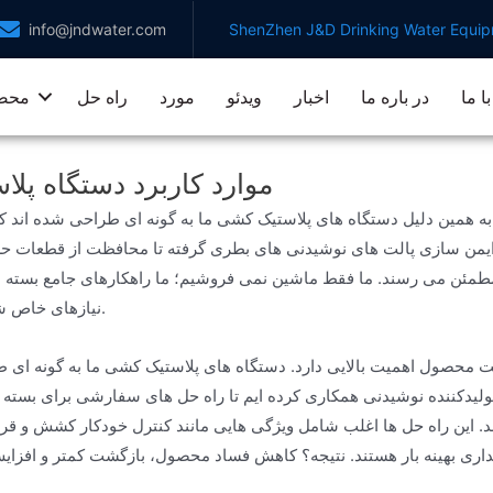
info@jndwater.com
ShenZhen J&D Drinking Water Equipm
ا ما
در باره ما
اخبار
ویدئو
مورد
راه حل
محص
موارد کاربرد دستگاه پل
از ایمن سازی پالت های نوشیدنی های بطری گرفته تا محافظت از قطعات 
مئن می رسند. ما فقط ماشین نمی فروشیم؛ ما راهکارهای جامع بسته بن
نیازهای خاص شما ارائه می دهیم.
ت محصول اهمیت بالایی دارد. دستگاه های پلاستیک کشی ما به گونه ای 
ین تولیدکننده نوشیدنی همکاری کرده ایم تا راه حل های سفارشی برای بست
. این راه حل ها اغلب شامل ویژگی هایی مانند کنترل خودکار کشش و قرا