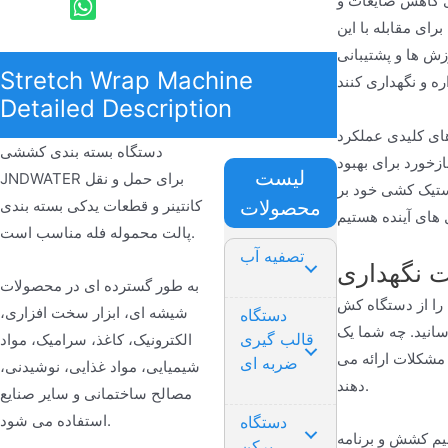
ای کاهش ضایعات و
ای مقابله با این
زش ها و پشتیبانی
Stretch Wrap Machine
Detailed Description
ته بندی و کاهش هزینه های بسته بندی سنجیده
دستگاه بسته بندی کششی
زخورد برای بهبود
لیست
JNDWATER برای حمل و نقل
استیک کشی خود بر
محصولات
کانتینر و قطعات یدکی بسته بندی
پالت محموله فله مناسب است.
تصفیه آب
ت نگهداری
به طور گسترده ای در محصولات
کات نگهداری را توسعه داده ایم. این منابع به گونه ای
شیشه ای، ابزار سخت افزاری،
دستگاه
سانید. چه شما یک
قالب گیری
الکترونیک، کاغذ، سرامیک، مواد
 مشکلات ارائه می
ضربه ای
شیمیایی، مواد غذایی، نوشیدنی،
دهند.
مصالح ساختمانی و سایر صنایع
استفاده می شود.
دستگاه
ظیم کشش و برنامه
پرکن