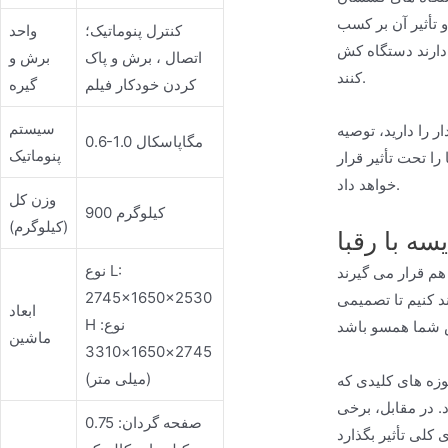
 تأثیر آن بر کسب
کنترل پنوماتیک؛
واحد
JND Wate را خریداری
اتصال ، برش و پاک
برش و
کنند.
کردن خودکار فیلم
گیره
سیستم
 را دارید، توصیه
0.6-1.0 مگاپاسکال
پنوماتیک
ا تحت تأثیر قرار
خواهد داد.
وزن کل
900 کیلوگرم
(کیلوگرم)
سه با رقبا
نوع L:
 به ارائه مقایسه های
2745×1650×2530
د کنیم تا تصمیمی
ابعاد
H نوع:
ماشین
2745×1650×3310
(میلی متر)
دارد، عملکرد است. دستگاه های کششی ما برای عملیات با سرعت بالا و حجم بالا طراحی شده اند و قادر به
. در مقابل، برخی
صفحه گردان: 0.75