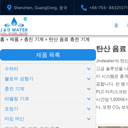
내
Shenzhen, GuangDong, 중국
+86-755- 88321071
용
으
홈
로
건
홈
제품
충진 기계
탄산 음료 충전 기계
»
»
»
너
탄산 음료
뛰
제품 목록
기
Jndwater의
수처리
고급 솔루션을 나
이 시스템은 충격
블로우 성형기
공합니다. 빈 병
충진 기계
PLC 터치스크린
라벨링 기계
시간당 1,000
다. 또한 CO₂
포장기
마킹 머신