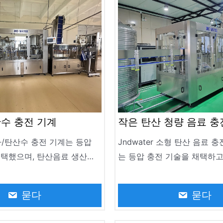
수 충전 기계
작은 탄산 청량 음료 충
계
소다/탄산수 충전 기계는 등압
Jndwater 소형 탄산 음료 
채택했으며, 탄산음료 생산을
는 등압 충전 기술을 채택하고
계되었습니다. 탄산음료, 탄
산을 위해 특별히 설계되었습니
2000ml에서 2000ml 사이의
료, 소다수, 맥주 및 기타 탄
묻다
묻다
탄산음료를 채우세요
200ml에서 2000ml까지 모
달성