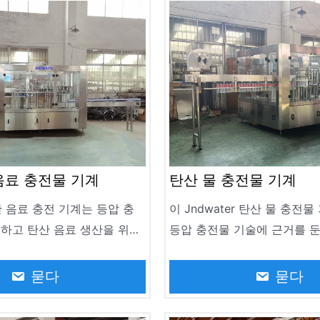
음료 충전물 기계
탄산 물 충전물 기계
탄산 음료 충전 기계는 등압 충
이 Jndwater 탄산 물 충전
택하고 탄산 음료 생산을 위해
등압 충전물 기술에 근거를 둔
습니다. 탄산 음료, 소다수,
소다수, 맥주 및 다른 음료의
에서 2000ml까지의 모든 사양
디자인됩니다. 330ml에서 2
묻다
묻다
음료를 채울 수 있습니다.
양의 탄산 음료를 고정밀 충전
저온 살균/무균 충전 이중 모