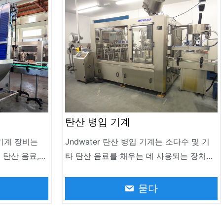
탄산 병입 기계
 기계 장비는
Jndwater 탄산 병입 기계는 소다수 및 기
 탄산 음료,
타 탄산 음료를 채우는 데 사용되는 장치입
 생산을 위해
니다. 탄산 병입 기계는 음료 생산 산업에서
L까지 모든 사
널리 사용되며 현대 생산 라인의 중요한 부
묻다
할 수 있으며
분입니다. 병 유형 200-2000ml
드를 지원합니