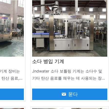
기 위해 다양한 사양과 모양의 병에 적응할
수 있습니다.
소다 병입 기계
물 기계 장비는
Jndwater 소다 보틀링 기계는 소다수 및
 탄산 음료,
기타 탄산 음료를 채우는 데 사용되는 장치
 생산을 위해
입니다. 그것은 음료 생산 산업에서 널리 사
L까지 모든 사
용되며 현대 생산 라인의 중요한 부분입니
묻다
할 수 있으며
다. 병 유형 200-2000ml
드를 지원합니