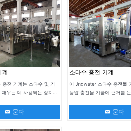
다.
기계
소다수 충전 기계
소다 충전 기계는 소다수 및 기
이 Jndwater 소다수 충전물
를 채우는 데 사용되는 장치입
등압 충전물 기술에 근거를 둔
음료 생산 산업에서 널리 사용
소다수, 맥주 및 다른 음료의
 라인의 중요한 부분입니다.
디자인됩니다. 330ml에서 2
묻다
묻다
양의 탄산 음료를 고정밀 충전
저온 살균/무균 충전 이중 모