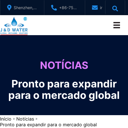
Ir
Shenzhen,
+86-755-
info@jndwater
para
GuangDong,
88321071
o
China
conteúdo
NOTÍCIAS
Pronto para expandir
para o mercado global
Início
Notícias
»
»
Pronto para expandir para o mercado global