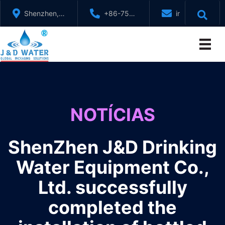
Ir
Shenzhen,
+86-755-
info@jndwater
para
GuangDong,
88321071
o
China
conteúdo
NOTÍCIAS
ShenZhen J&D Drinking
Water Equipment Co.,
Ltd. successfully
completed the