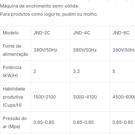
Máquina de enchimento semi-sólida:
Para produtos como iogurte, pudim ou molho.
Modelo
JND-2C
JND-4C
JND-6C
Fonte de
380V/50Hz
380V/50Hz
380V/50H
alimentação
Potência
2
3.2
5
(KW/H)
Habilidade
produtiva
1500-2100
3000-4100
4500-600
(Cups/H)
Pressão do
0.65-0.85
0.65-0.85
0.65-0.85
ar (Mpa)