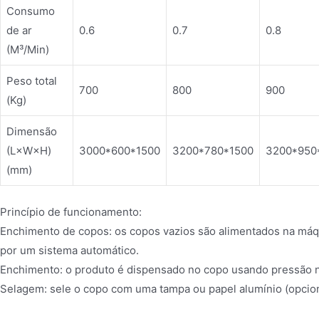
Consumo
de ar
0.6
0.7
0.8
(M³/Min)
Peso total
700
800
900
(Kg)
Dimensão
(L×W×H)
3000*600*1500
3200*780*1500
3200*950
(mm)
Princípio de funcionamento:
Enchimento de copos: os copos vazios são alimentados na máq
por um sistema automático.
Enchimento: o produto é dispensado no copo usando pressão 
Selagem: sele o copo com uma tampa ou papel alumínio (opcion