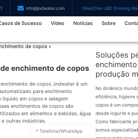
71
info@jndwater.com
ShenZhen J&D Drinking Wat
Casos de Sucesso
Vídeo
Notícias
Sobre
Cont
nchimento de copos
»
Soluções p
enchimento
de enchimento de copos
produção m
 enchimento de copos Jndwater é um
No dinâmico mundo 
automatizado para enchimento
eficiência, higien
 líquido em copos e selagem
copos é um compon
Esses enchimentos de copos são
ilizados em alimentos e bebidas, água
desde iogurte e pu
 e outras indústrias.
Como fabricante p
somos especializad