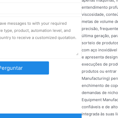
apenas máquinas, 
entendimento profu
viscosidade, conte
metas de volume de
precisão, frequent
última geração, pa
sorteio de produto
com aço inoxidável 
e apresenta designs
execuções de prod
Perguntar
produtos ou entrar
Manufacturing) per
enchimento de cop
demandas de nicho 
Equipment Manufac
confiáveis e de al
integrada às suas 