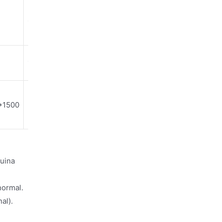
0.8
0.9
1000
1100
*1500
3500*780*1500
3500*950*1500
uina
normal.
al).