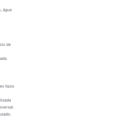
s, água
cio de
dade.
es tipos
lizada
iversal.
usado.