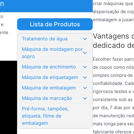
on
criar máquinas que
dispensação de cop
to
embalagem a jusan
Lista de Produtos
 e
ente
Vantagens d
Tratamento de água
dedicado d
Máquina de moldagem por
sopro
Escolher fazer par
Máquina de enchimento
de copos como nós 
simples compra de 
Máquina de etiquetagem
confiabilidade. Ca
Máquina de embalagem
rigorosos testes e 
Máquina de marcação
consistente sob as
por dia, 7 dias por
Pré-forma, tampões,
etiqueta, filme de
de manutenção redu
embalagem
mais longa para se
fabricante oferece 