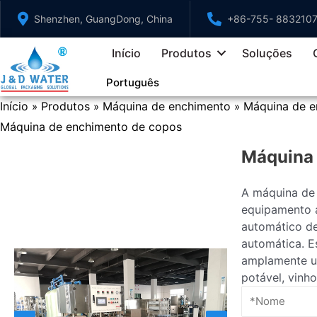
Ir
Shenzhen, GuangDong, China
+86-755- 883210
para
o
Início
Produtos
Soluções
conteúdo
Português
Início
Produtos
Máquina de enchimento
Máquina de e
»
»
»
Máquina de enchimento de copos
Máquina 
A máquina de
equipamento 
automático de
automática. 
amplamente ut
potável, vinho