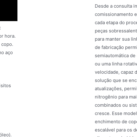
Desde a consulta ini
comissionamento e 
cada etapa do pro
:
peças sobressalent
r hora.
para manter sua li
 copo.
de fabricação perm
mo aço
semiautomática de 
ou uma linha rotat
velocidade, capaz 
solução que se enc
sitos
atualizações, perm
nitrogênio para ma
combinados ou sist
cresce. Esse model
enchimento de copo
escalável para os 
óleo).