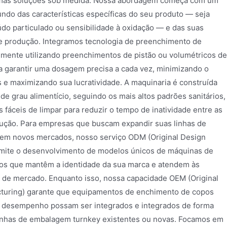
mas soluções sob medida. Nossa abordagem começa com um
ndo das características específicas do seu produto — seja
údo particulado ou sensibilidade à oxidação — e das suas
 produção. Integramos tecnologia de preenchimento de
emente utilizando preenchimentos de pistão ou volumétricos de
ra garantir uma dosagem precisa a cada vez, minimizando o
s e maximizando sua lucratividade. A maquinaria é construída
de grau alimentício, seguindo os mais altos padrões sanitários,
 fáceis de limpar para reduzir o tempo de inatividade entre as
ução. Para empresas que buscam expandir suas linhas de
 em novos mercados, nosso serviço ODM (Original Design
mite o desenvolvimento de modelos únicos de máquinas de
os que mantêm a identidade da sua marca e atendem às
de mercado. Enquanto isso, nossa capacidade OEM (Original
turing) garante que equipamentos de enchimento de copos
to desempenho possam ser integrados e integrados de forma
linhas de embalagem turnkey existentes ou novas. Focamos em