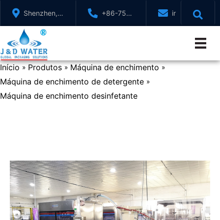
Ir
Shenzhen,
+86-755-
info@jndwater
para
GuangDong,
88321071
o
China
conteúdo
Início
Produtos
Máquina de enchimento
»
»
»
Máquina de enchimento de detergente
»
Máquina de enchimento desinfetante