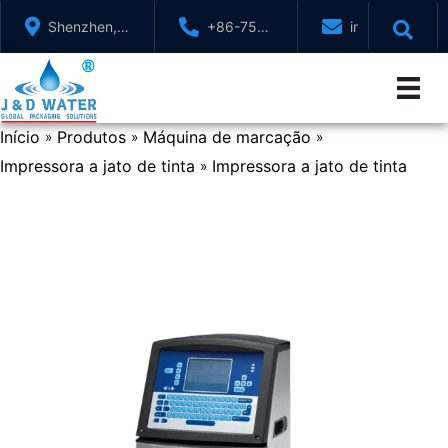
Ir
Shenzhen,
+86-755-
info@jndwater
para
GuangDong,
88321071
o
China
conteúdo
Início
Produtos
Máquina de marcação
»
»
»
Impressora a jato de tinta
Impressora a jato de tinta
»