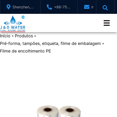
Ir
Shenzhen,
+86-755-
info@jndwater
para
GuangDong,
88321071
o
China
conteúdo
Início
Produtos
»
»
Pré-forma, tampões, etiqueta, filme de embalagem
»
Filme de encolhimento PE