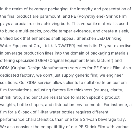
In the realm of beverage packaging, the integrity and presentation of
the final product are paramount, and PE (Polyethylene) Shrink Film
plays a crucial role in achieving both. This versatile material is used
Pré-forma de garrafa de 5 galões
to bundle multi-packs, provide tamper evidence, and create a sleek,
A JNDWATER fornece pré-formas para animais de
unified look that enhances shelf appeal. ShenZhen J&D Drinking
Water Equipment Co., Ltd. (JNDWATER) extends its 17-year expertise
estimação feitas de materiais novos, podem
in beverage production lines into the domain of packaging materials,
soprar: garrafas de água de 3 galões, 4 galões e 5
offering specialized OEM (Original Equipment Manufacturer) and
galões, 450g, 480g, 560g, 630g, 650g, 680g,
ODM (Original Design Manufacturer) services for PE Shrink Film. As a
700g, 720g, 730g, 760g modelos estão
dedicated factory, we don't just supply generic film; we engineer
disponíveis
solutions. Our ODM service allows clients to collaborate on custom
film formulations, adjusting factors like thickness (gauge), clarity,
shrink ratio, and puncture resistance to match specific product
weights, bottle shapes, and distribution environments. For instance, a
film for a 6-pack of 1-liter water bottles requires different
performance characteristics than one for a 24-can beverage tray.
We also consider the compatibility of our PE Shrink Film with various