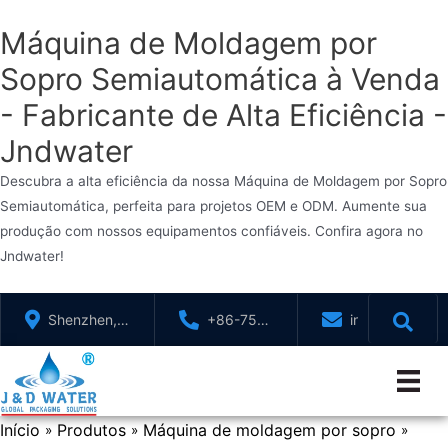
Máquina de Moldagem por
Sopro Semiautomática à Venda
- Fabricante de Alta Eficiência -
Jndwater
Descubra a alta eficiência da nossa Máquina de Moldagem por Sopro
Semiautomática, perfeita para projetos OEM e ODM. Aumente sua
produção com nossos equipamentos confiáveis. Confira agora no
Jndwater!
Ir
Shenzhen,
+86-755-
info@jndwater
para
GuangDong,
88321071
o
China
conteúdo
Início
Produtos
Máquina de moldagem por sopro
»
»
»