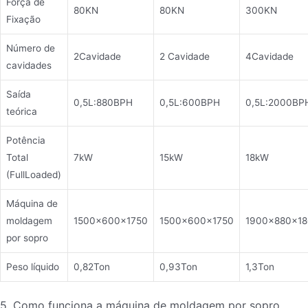
Força de
80KN
80KN
300KN
Fixação
Número de
2Cavidade
2 Cavidade
4Cavidade
cavidades
Saída
0,5L:880BPH
0,5L:600BPH
0,5L:2000BP
teórica
Potência
Total
7kW
15kW
18kW
(FullLoaded)
Máquina de
moldagem
1500×600×1750
1500×600×1750
1900×880×1
por sopro
Peso líquido
0,82Ton
0,93Ton
1,3Ton
5. Como funciona a máquina de moldagem por sopro