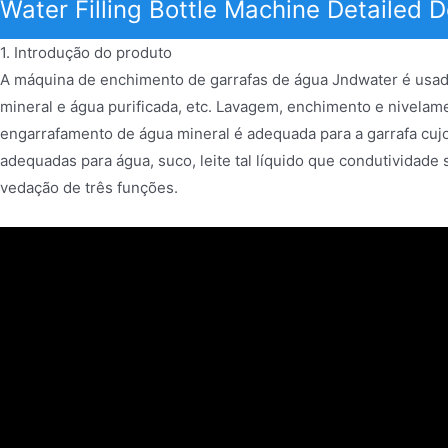
Water Filling Bottle Machine Detailed D
1. Introdução do produto
A máquina de enchimento de garrafas de água Jndwater é usa
mineral e água purificada, etc. Lavagem, enchimento e nivela
engarrafamento de água mineral é adequada para a garrafa cuj
adequadas para água, suco, leite tal líquido que condutividad
vedação de três funções.