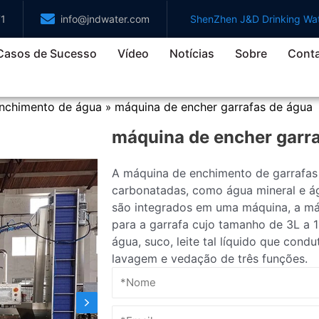
71
info@jndwater.com
ShenZhen J&D Drinking Wat
Casos de Sucesso
Vídeo
Notícias
Sobre
Cont
nchimento de água
máquina de encher garrafas de água
»
máquina de encher garra
A máquina de enchimento de garrafas
carbonatadas, como água mineral e ág
são integrados em uma máquina, a má
para a garrafa cujo tamanho de 3L a 
água, suco, leite tal líquido que con
lavagem e vedação de três funções.