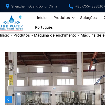
Ir
Shenzhen, GuangDong, China
+86-755- 883210
para
o
Início
Produtos
Soluções
conteúdo
Português
Início
Produtos
Máquina de enchimento
Máquina de e
»
»
»