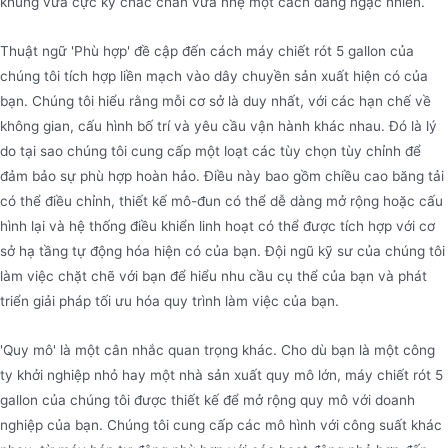
khung vừa cực kỳ chắc chắn vừa nhẹ một cách đáng ngạc nhiên.
Thuật ngữ 'Phù hợp' đề cập đến cách máy chiết rót 5 gallon của
chúng tôi tích hợp liền mạch vào dây chuyền sản xuất hiện có của
bạn. Chúng tôi hiểu rằng mỗi cơ sở là duy nhất, với các hạn chế về
không gian, cấu hình bố trí và yêu cầu vận hành khác nhau. Đó là lý
do tại sao chúng tôi cung cấp một loạt các tùy chọn tùy chỉnh để
đảm bảo sự phù hợp hoàn hảo. Điều này bao gồm chiều cao băng tải
có thể điều chỉnh, thiết kế mô-đun có thể dễ dàng mở rộng hoặc cấu
hình lại và hệ thống điều khiển linh hoạt có thể được tích hợp với cơ
sở hạ tầng tự động hóa hiện có của bạn. Đội ngũ kỹ sư của chúng tôi
làm việc chặt chẽ với bạn để hiểu nhu cầu cụ thể của bạn và phát
triển giải pháp tối ưu hóa quy trình làm việc của bạn.
'Quy mô' là một cân nhắc quan trọng khác. Cho dù bạn là một công
ty khởi nghiệp nhỏ hay một nhà sản xuất quy mô lớn, máy chiết rót 5
gallon của chúng tôi được thiết kế để mở rộng quy mô với doanh
nghiệp của bạn. Chúng tôi cung cấp các mô hình với công suất khác