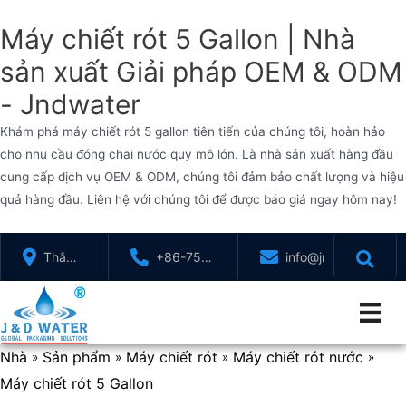
Máy chiết rót 5 Gallon | Nhà
sản xuất Giải pháp OEM & ODM
- Jndwater
Khám phá máy chiết rót 5 gallon tiên tiến của chúng tôi, hoàn hảo
cho nhu cầu đóng chai nước quy mô lớn. Là nhà sản xuất hàng đầu
cung cấp dịch vụ OEM & ODM, chúng tôi đảm bảo chất lượng và hiệu
quả hàng đầu. Liên hệ với chúng tôi để được báo giá ngay hôm nay!
Chuyển
Thâm
+86-755-
info@jndwater.com
đến
Quyến,
88321071
nội
Quảng
dung
Đông,
Trung
Nhà
Sản phẩm
Máy chiết rót
Máy chiết rót nước
»
»
»
»
Quốc
Máy chiết rót 5 Gallon