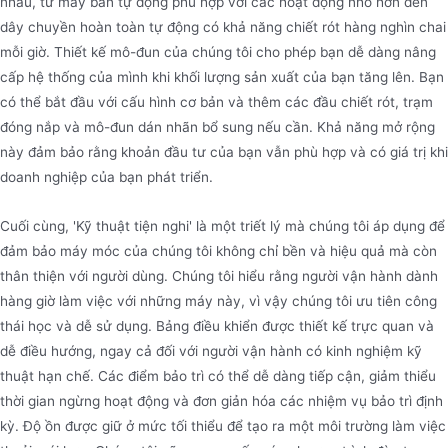
nhau, từ máy bán tự động phù hợp với các hoạt động nhỏ hơn đến
dây chuyền hoàn toàn tự động có khả năng chiết rót hàng nghìn chai
mỗi giờ. Thiết kế mô-đun của chúng tôi cho phép bạn dễ dàng nâng
cấp hệ thống của mình khi khối lượng sản xuất của bạn tăng lên. Bạn
có thể bắt đầu với cấu hình cơ bản và thêm các đầu chiết rót, trạm
đóng nắp và mô-đun dán nhãn bổ sung nếu cần. Khả năng mở rộng
này đảm bảo rằng khoản đầu tư của bạn vẫn phù hợp và có giá trị khi
doanh nghiệp của bạn phát triển.
Cuối cùng, 'Kỹ thuật tiện nghi' là một triết lý mà chúng tôi áp dụng để
đảm bảo máy móc của chúng tôi không chỉ bền và hiệu quả mà còn
thân thiện với người dùng. Chúng tôi hiểu rằng người vận hành dành
hàng giờ làm việc với những máy này, vì vậy chúng tôi ưu tiên công
thái học và dễ sử dụng. Bảng điều khiển được thiết kế trực quan và
dễ điều hướng, ngay cả đối với người vận hành có kinh nghiệm kỹ
thuật hạn chế. Các điểm bảo trì có thể dễ dàng tiếp cận, giảm thiểu
thời gian ngừng hoạt động và đơn giản hóa các nhiệm vụ bảo trì định
kỳ. Độ ồn được giữ ở mức tối thiểu để tạo ra một môi trường làm việc