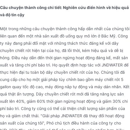
Câu chuyện thành công chi tiết: Nghiên cứu điển hình về hiệu quả
và độ tin cậy
Một trong những câu chuyện thành công hấp dẫn nhất của chúng tôi
liên quan đến một nhà sản xuất đồ uống quy mô lớn ở Bắc Mỹ. Công
ty này đang phải đối mặt với những thách thức đáng kể với dây
chuyền chiết rót hiện tại của họ, đã lỗi thời, kém hiệu quả và dễ bị
hỏng. Điều này dẫn đến thời gian ngừng hoạt động đáng kể, mất sản
xuất và tăng chi phí bảo trì. Họ quyết định hợp tác với JNDWATER để
thực hiện đại tu toàn bộ dây chuyền chiết rót của họ. Chúng tôi đã
cung cấp cho họ một giải pháp tùy chỉnh bao gồm máy chiết rót 5
gallon quay tốc độ cao, máy đóng nắp tự động và máy dán nhãn. Kết
quả thật ấn tượng. Dây chuyền chiết rót mới đã tăng năng lực sản
xuất lên 40%, giảm 60% thời gian ngừng hoạt động và giảm 30% chi
phí bảo trì. Công ty cũng có thể cải thiện chất lượng sản phẩm của
họ và giảm chất thải. "Giải pháp JNDWATER đã thay đổi hoạt động
sản xuất của chúng tôi", Phó chủ tịch điều hành của công ty cho