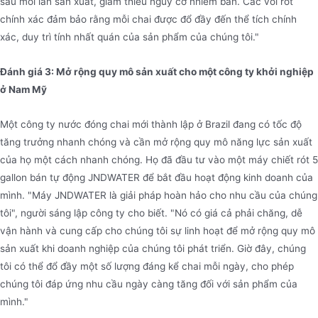
sau mỗi lần sản xuất, giảm thiểu nguy cơ nhiễm bẩn. Các vòi rót
chính xác đảm bảo rằng mỗi chai được đổ đầy đến thể tích chính
xác, duy trì tính nhất quán của sản phẩm của chúng tôi."
Đánh giá 3: Mở rộng quy mô sản xuất cho một công ty khởi nghiệp
ở Nam Mỹ
Một công ty nước đóng chai mới thành lập ở Brazil đang có tốc độ
tăng trưởng nhanh chóng và cần mở rộng quy mô năng lực sản xuất
của họ một cách nhanh chóng. Họ đã đầu tư vào một máy chiết rót 5
gallon bán tự động JNDWATER để bắt đầu hoạt động kinh doanh của
mình. "Máy JNDWATER là giải pháp hoàn hảo cho nhu cầu của chúng
tôi", người sáng lập công ty cho biết. "Nó có giá cả phải chăng, dễ
vận hành và cung cấp cho chúng tôi sự linh hoạt để mở rộng quy mô
sản xuất khi doanh nghiệp của chúng tôi phát triển. Giờ đây, chúng
tôi có thể đổ đầy một số lượng đáng kể chai mỗi ngày, cho phép
chúng tôi đáp ứng nhu cầu ngày càng tăng đối với sản phẩm của
mình."