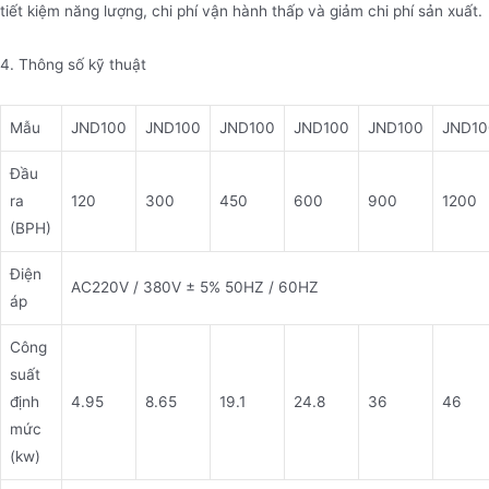
tiết kiệm năng lượng, chi phí vận hành thấp và giảm chi phí sản xuất.
4. Thông số kỹ thuật
Mẫu
JND100
JND100
JND100
JND100
JND100
JND10
Đầu
ra
120
300
450
600
900
1200
(BPH)
Điện
AC220V / 380V ± 5% 50HZ / 60HZ
áp
Công
suất
định
4.95
8.65
19.1
24.8
36
46
mức
(kw)