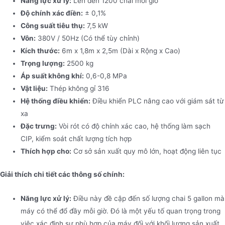
Năng lực xử lý:
Lên đến 1200 chai mỗi giờ
Độ chính xác điền:
± 0,1%
Công suất tiêu thụ:
7,5 kW
Vôn:
380V / 50Hz (Có thể tùy chỉnh)
Kích thước:
6m x 1,8m x 2,5m (Dài x Rộng x Cao)
Trọng lượng:
2500 kg
Áp suất không khí:
0,6-0,8 MPa
Vật liệu:
Thép không gỉ 316
Hệ thống điều khiển:
Điều khiển PLC nâng cao với giám sát từ
xa
Đặc trưng:
Vòi rót có độ chính xác cao, hệ thống làm sạch
CIP, kiểm soát chất lượng tích hợp
Thích hợp cho:
Cơ sở sản xuất quy mô lớn, hoạt động liên tục
Giải thích chi tiết các thông số chính:
Năng lực xử lý:
Điều này đề cập đến số lượng chai 5 gallon mà
máy có thể đổ đầy mỗi giờ. Đó là một yếu tố quan trọng trong
việc xác định sự phù hợp của máy đối với khối lượng sản xuất