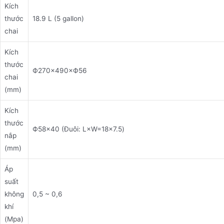
Kích
thước
18.9 L (5 gallon)
chai
Kích
thước
Ф270×490×Ф56
chai
(mm)
Kích
thước
Ф58×40 (Đuôi: L×W=18×7.5)
nắp
(mm)
Áp
suất
không
0,5 ~ 0,6
khí
(Mpa)