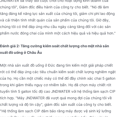
JNDWATER đã thay đổi cuộc chơi cho hoạt động kinh doanh của
chúng tôi", Giám đốc điều hành của công ty cho biết. "Nó đã làm
tăng đáng kể năng lực sản xuất của chúng tôi, giảm chi phí lao động
và cải thiện tính nhất quán của sản phẩm của chúng tôi. Giờ đây,
chúng tôi có thể đáp ứng nhu cầu ngày càng tăng đối với các sản
phẩm nước đóng chai của mình một cách hiệu quả và hiệu quả hơn."
Đánh giá 2: Tăng cường kiểm soát chất lượng cho một nhà sản
xuất đồ uống ở Châu Âu
Một nhà sản xuất đồ uống ở Đức đang tìm kiếm một giải pháp chiết
rót có thể đáp ứng các tiêu chuẩn kiểm soát chất lượng nghiêm ngặt
của họ. Họ cần một chiếc máy có thể đổ đầy chính xác chai 5 gallon
trong khi giảm thiểu nguy cơ nhiễm bẩn. Họ đã chọn máy chiết rót
tuyến tính 5 gallon tốc độ cao JNDWATER với hệ thống làm sạch CIP
tích hợp. "Máy JNDWATER đã vượt quá mong đợi của chúng tôi về
chất lượng và độ tin cậy", giám đốc sản xuất của công ty cho biết.
"Hệ thống làm sạch CIP đảm bảo rằng máy được vệ sinh kỹ lưỡng