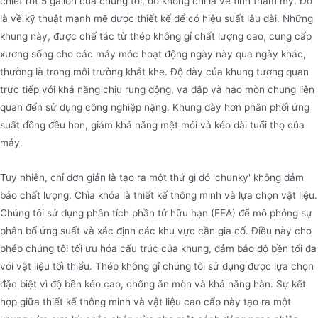
chiết rót 5 gallon của chúng tôi, đó không chỉ là về tính thẩm mỹ. Đó
là về kỹ thuật mạnh mẽ được thiết kế để có hiệu suất lâu dài. Những
Máy chiết rót nước
khung này, được chế tác từ thép không gỉ chất lượng cao, cung cấp
xương sống cho các máy móc hoạt động ngày này qua ngày khác,
Máy chiết rót nước jndwater là một loại thiết bị
thường là trong môi trường khắt khe. Độ dày của khung tương quan
được thiết kế đặc biệt để rót nước uống vào chai
trực tiếp với khả năng chịu rung động, va đập và hao mòn chung liên
một cách hiệu quả và hợp vệ sinh.máy đóng chai
quan đến sử dụng công nghiệp nặng. Khung dày hơn phân phối ứng
nước được sử dụng rộng rãi trong ngành công
suất đồng đều hơn, giảm khả năng mệt mỏi và kéo dài tuổi thọ của
máy.
nghiệp nước uống để đảm bảo sản xuất tốc độ
cao, độ chính xác và tuân thủ các tiêu chuẩn an
Tuy nhiên, chỉ đơn giản là tạo ra một thứ gì đó 'chunky' không đảm
toàn và sức khỏe. Máy chiết rót chai nước được
bảo chất lượng. Chìa khóa là thiết kế thông minh và lựa chọn vật liệu.
chia thành máy chiết rót nước chai nhỏ,
Chúng tôi sử dụng phân tích phần tử hữu hạn (FEA) để mô phỏng sự
phân bố ứng suất và xác định các khu vực cần gia cố. Điều này cho
phép chúng tôi tối ưu hóa cấu trúc của khung, đảm bảo độ bền tối đa
với vật liệu tối thiểu. Thép không gỉ chúng tôi sử dụng được lựa chọn
đặc biệt vì độ bền kéo cao, chống ăn mòn và khả năng hàn. Sự kết
hợp giữa thiết kế thông minh và vật liệu cao cấp này tạo ra một