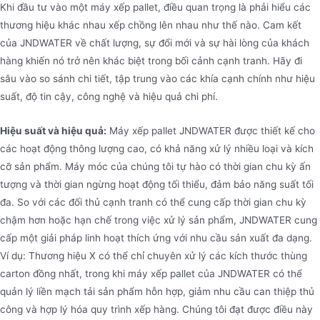
Khi đầu tư vào một máy xếp pallet, điều quan trọng là phải hiểu các
thương hiệu khác nhau xếp chồng lên nhau như thế nào. Cam kết
của JNDWATER về chất lượng, sự đổi mới và sự hài lòng của khách
Máy xếp pallet giàn
hàng khiến nó trở nên khác biệt trong bối cảnh cạnh tranh. Hãy đi
sâu vào so sánh chi tiết, tập trung vào các khía cạnh chính như hiệu
Jndwater Gantry Palletizer được thiết kế để xếp
suất, độ tin cậy, công nghệ và hiệu quả chi phí.
hàng trong các môi trường công nghiệp khác nhau.
Máy sử dụng cấu trúc giàn tiên tiến và có thể xử lý
Hiệu suất và hiệu quả:
Máy xếp pallet JNDWATER được thiết kế cho
các hoạt động thông lượng cao, có khả năng xử lý nhiều loại và kích
các loại bao bì khác nhau, bao gồm thùng carton,
cỡ sản phẩm. Máy móc của chúng tôi tự hào có thời gian chu kỳ ấn
túi, chai, v.v. Nó được sử dụng rộng rãi trong thực
tượng và thời gian ngừng hoạt động tối thiểu, đảm bảo năng suất tối
phẩm, đồ uống, hóa chất, vật liệu xây dựng và các
đa. So với các đối thủ cạnh tranh có thể cung cấp thời gian chu kỳ
ngành công nghiệp khác.
chậm hơn hoặc hạn chế trong việc xử lý sản phẩm, JNDWATER cung
cấp một giải pháp linh hoạt thích ứng với nhu cầu sản xuất đa dạng.
Ví dụ: Thương hiệu X có thể chỉ chuyên xử lý các kích thước thùng
carton đồng nhất, trong khi máy xếp pallet của JNDWATER có thể
quản lý liền mạch tải sản phẩm hỗn hợp, giảm nhu cầu can thiệp thủ
công và hợp lý hóa quy trình xếp hàng. Chúng tôi đạt được điều này