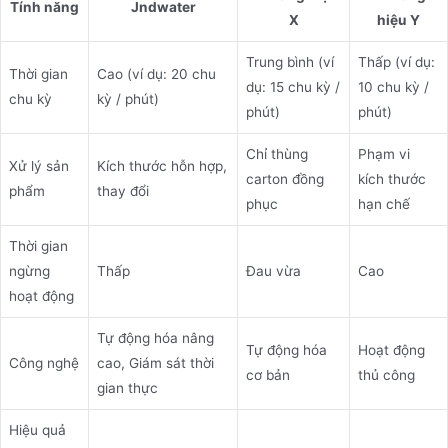
Tính năng
Jndwater
X
hiệu Y
Trung bình (ví
Thấp (ví dụ:
Thời gian
Cao (ví dụ: 20 chu
dụ: 15 chu kỳ /
10 chu kỳ /
chu kỳ
kỳ / phút)
phút)
phút)
Chỉ thùng
Phạm vi
Xử lý sản
Kích thước hỗn hợp,
carton đồng
kích thước
phẩm
thay đổi
phục
hạn chế
Thời gian
ngừng
Thấp
Đau vừa
Cao
hoạt động
Tự động hóa nâng
Tự động hóa
Hoạt động
Công nghệ
cao, Giám sát thời
cơ bản
thủ công
gian thực
Hiệu quả