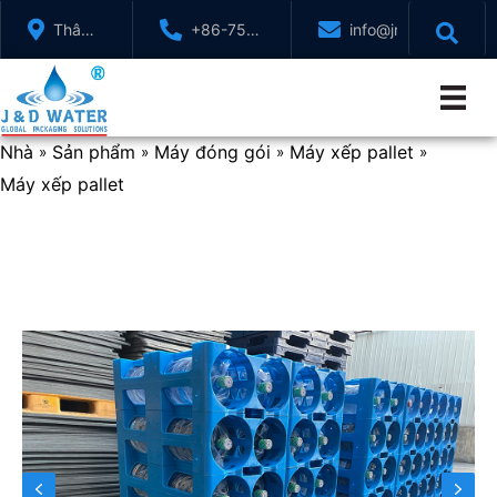
Chuyển
Thâm
+86-755-
info@jndwater.com
đến
Quyến,
88321071
nội
Quảng
dung
Đông,
Trung
Nhà
Sản phẩm
Máy đóng gói
Máy xếp pallet
»
»
»
»
Quốc
Máy xếp pallet