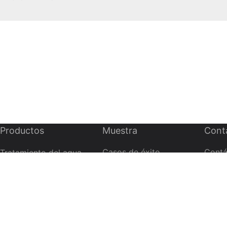
Productos
Muestra
Cont
Casos de éxito
Contá
Tratamiento del agua
Máquina de moldeo por
Solución
soplado
Vídeo
Máquina de llenado
Noticias
Máquina etiquetadora
Máquina empacadora