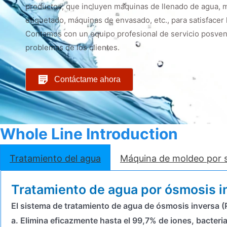
productos, que incluyen máquinas de llenado de agua, 
etiquetado, máquinas de envasado, etc., para satisfacer 
Contamos con un equipo profesional de servicio posvent
problemas de los clientes.
Contáctame ahora
Whole Line Introduction
Tratamiento del agua
Máquina de moldeo por 
Tratamiento de agua por ósmosis i
El sistema de tratamiento de agua de ósmosis inversa (R
a. Elimina eficazmente hasta el 99,7% de iones, bacter