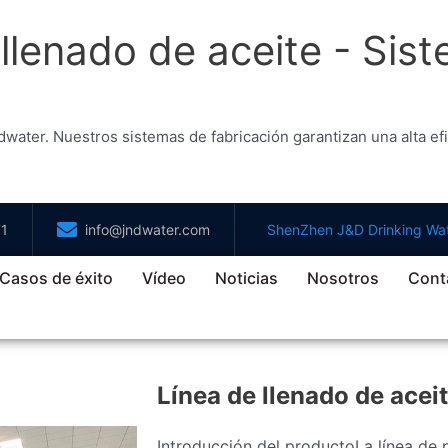
llenado de aceite - Sist
ater. Nuestros sistemas de fabricación garantizan una alta efici
71
info@jndwater.com
ShenZhen J&D Drinking Wat
Casos de éxito
Vídeo
Noticias
Nosotros
Cont
Línea de llenado de acei
Introducción del productoLa línea de 