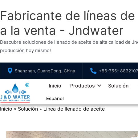
Fabricante de líneas de 
a la venta - Jndwater
Descubre soluciones de llenado de aceite de alta calidad de Jndw
producción hoy mismo!
Saltar
Shenzhen, GuangDong, China
+86-755- 883210
al
contenido
Inicio
Productos
Solución
Español
Inicio
Solución
Línea de llenado de aceite
»
»