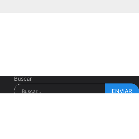
Buscar
ENVIAR
ShenZhen J&D Drinking Water Equipment Co., Ltd.