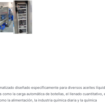
ción detallada de la línea de llenado d
matizado diseñado específicamente para diversos aceites líquido
 como la carga automática de botellas, el llenado cuantitativo, 
o la alimentación, la industria química diaria y la química