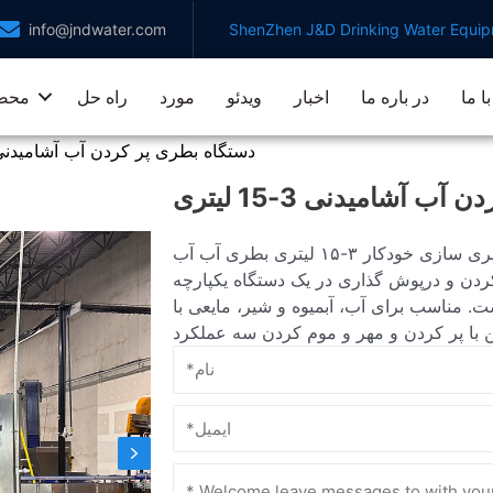
info@jndwater.com
ShenZhen J&D Drinking Water Equipm
ا ما
در باره ما
اخبار
ویدئو
مورد
راه حل
محص
دستگاه بطری پر کردن آب آشامیدنی 3-15 لیت
 آشامیدنی 3-15 لیتری
دستگاه بطری سازی خودکار ۳-۱۵ لیتری بطری آب آب Jndwater در تولید نوشیدنی های غیرگازدار مانند آب
ردن و درپوش گذاری در یک دستگاه یکپارچه
 با اندازه ۳ تا ۱۵ لیتر مناسب است. مناسب برای آب، آبمیوه و شیر، مایعی با