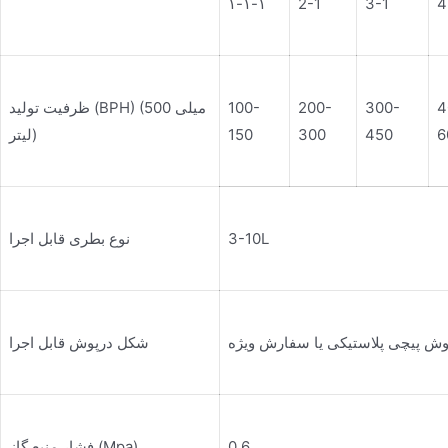
۱-۱-۱
2-1
3-1
4
4
300-
200-
100-
ظرفیت تولید (BPH) (500 میلی
6
450
300
150
لیتر)
3-10L
نوع بطری قابل اجرا
وش پیچی پلاستیکی یا سفارش ویژه
شکل درپوش قابل اجرا
0.6
فشار منبع گاز (Mpa)