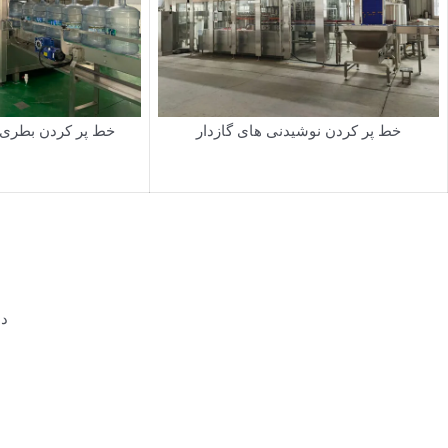
خط پر کردن نوشیدنی های گازدار
خط پر کردن بطری ۲۰ لیتری (۵ گالن
دس