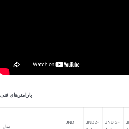
پارامترهای فنی
JND
JND2-
JND 3-
J
مدل