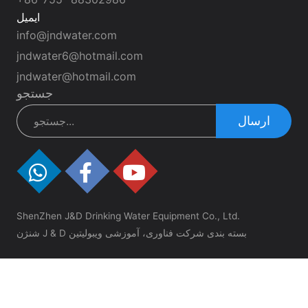
ایمیل
info@jndwater.com
jndwater6@hotmail.com
jndwater@hotmail.com
جستجو
ارسال
ShenZhen J&D Drinking Water Equipment Co., Ltd.
شنژن J & D بسته بندی شرکت فناوری، آموزشی ویبولیتین