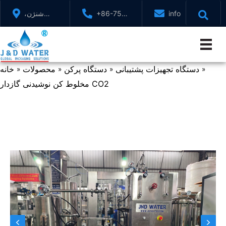
پرش
info@jndwater.c
+86-755-
شنژن،
به
88321071
گوانگدونگ،
محتوا
چین
دستگاه تجهیزات پشتیبانی
دستگاه پرکن
محصولات
خانه
»
»
»
»
مخلوط کن نوشیدنی گازدار CO2