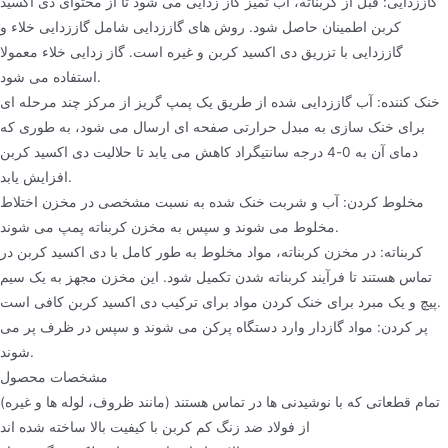
گاززدایی: قبل از کربناته، آب تمیز گاز زدایی می شود تا از محتوای دی اکسید
کربن اطمینان حاصل شود. روش های گاززدایی شامل گاززدایی خلاء و
گاززدایی با تزریق دی اکسید کربن و غیره است. گاز زدایی خلاء معمولا
استفاده می شود.
خنک کننده: آب گاززدایی شده از طریق یک پمپ گریز از مرکز چند مرحله ای
برای خنک سازی به مبدل حرارتی صفحه ای ارسال می شود، به طوری که
دمای آن به 0-4 درجه سانتیگراد کاهش می یابد تا حلالیت دی اکسید کربن
افزایش یابد.
مخلوط کردن: آب و شربت خنک شده به نسبت مشخصی در مخزن اختلاط
مخلوط می شوند و سپس به مخزن کربناته پمپ می شوند.
کربناته: در مخزن کربناته، مواد مخلوط به طور کامل با دی اکسید کربن در
تماس هستند تا فرآیند کربناته شدن تکمیل شود. این مخزن مجهز به یک سیم
پیچ و یک مبرد برای خنک کردن مواد برای ترکیب دی اکسید کربن کافی است.
پر کردن: مواد گازدار وارد دستگاه پرکن می شوند و سپس در ظرف پر می
شوند.
مشخصات محصول
تمام قطعاتی که با نوشیدنی ها در تماس هستند (مانند ظروف، لوله ها و غیره)
از فولاد ضد زنگ کم کربن با کیفیت بالا ساخته شده اند