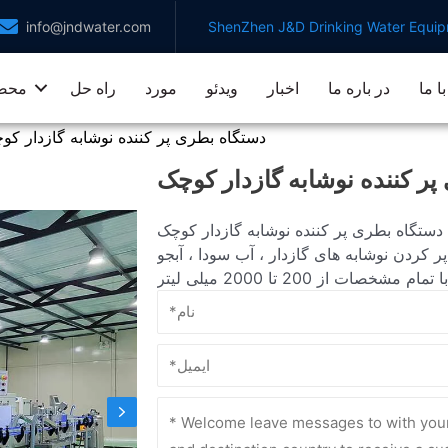
info@jndwater.com
ShenZhen J&D Drinking Water Equipm
ا ما
در باره ما
اخبار
ویدئو
مورد
راه حل
محص
دستگاه بطری پر کننده نوشابه گازدار کو
ر کننده نوشابه گازدار کوچک
دستگاه بطری پر کننده نوشابه گازدار کوچک Jndwater از فناوری پر کردن ایزوباریک استفاده می کند و به طور
 کردن نوشابه های گازدار ، آب سودا ، آبجو
ات از 200 تا 2000 میلی لیتر