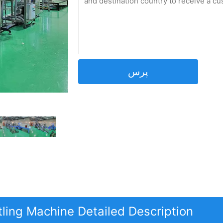
پرس
tling Machine Detailed Description