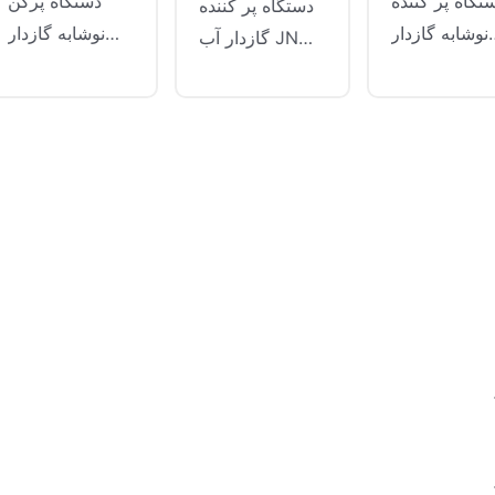
گازدار
ستگاه پر کننده
دستگاه پرکن
دستگاه پر کننده
نوشابه گازدار
نوشابه گازدار
گازدار آب JND
Jndwater از
Jndwater ، یک
تجهیزات
ناوری پر کردن
تجهیزات پر کننده
اتوماتیکی است
ایزوباریک
تخصصی و
که به طور خاص
ستفاده می کند
پیشرفته ، برای
برای تولید نوشابه
و به طور خاص
رسیدگی به طیف
های گازدار (مانند
ی تولید نوشابه
متنوعی از
کولا ، اسپرایت ،
های گازدار
نوشابه های
آب سودا و غیره)
طراحی شده
گازدار طراحی
استفاده می شود.
ت. دستیابی به
شده است. این
دستگاه های پر
 کردن نوشیدنی
شامل اقلام
کننده نوشابه های
ای گازدار ، آب
محبوبی مانند
گازدار به طور
سودا ، آبجو و
نوشابه ، آب
گسترده ای در
سایر نوشیدنی
گازدار ، آبجو و
تولید نوشابه های
های گازدار با
سایر نوشیدنی
گازدار مانند