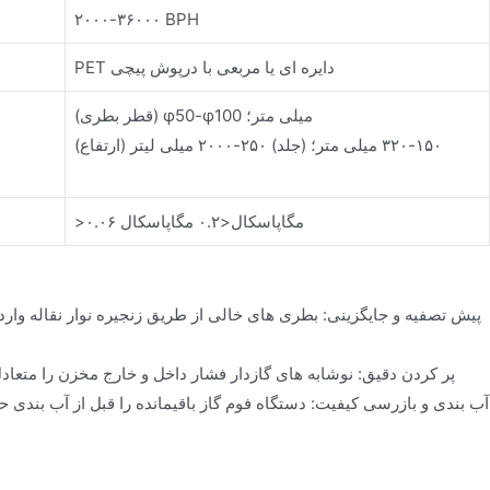
۲۰۰۰-۳۶۰۰۰ BPH
PET دایره ای یا مربعی با درپوش پیچی
(قطر بطری) φ50-φ100 میلی متر؛
(ارتفاع) ۱۵۰-۳۲۰ میلی متر؛ (جلد) ۲۵۰-۲۰۰۰ میلی لیتر
>۰.۰۶ مگاپاسکال<۰.۲ مگاپاسکال
پیش تصفیه و جایگزینی: بطری های خالی از طریق زنجیره نوار نقاله
پر کردن دقیق: نوشابه های گازدار فشار داخل و خارج مخزن را متعادل
آب بندی و بازرسی کیفیت: دستگاه فوم گاز باقیمانده را قبل از آب بندی