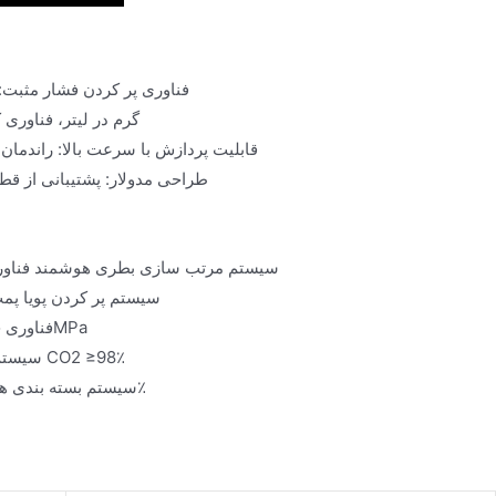
فناوری پر کردن فشار مثبت: دقت پر کردن حجم ±0.3٪ ، پ
جداسازی هوشمند گاز و مایع: دقت کنترل محتوای CO2 ±0.1 
قابلیت پردازش با سرعت بالا: راندمان تک سر به 1500-2500 بطری در ساعت (بطری 0
طراحی مدولار: پشتیبانی از قطر بطری 18-320 میلی متر ، تغییر سریع ارتفاع ب
سیستم مرتب سازی بطری هوشمند فناوری جدا
سیستم پر کردن پویا پمپ
فناوری جبران فشار سیستم رفع فشار سه مرحله ای ، دقت کنترل فشار پر ±0.01MPa
سیستم جایگزینی نیتروژن میزان اکسیژن باقیمانده در بطری <1٪، میزان بازیابی CO2 ≥98٪
سیستم بسته بندی هوشمند کنترل گشتاور القایی الکترومغناطیسی، نرخ واجد شرایط ≥99.99٪