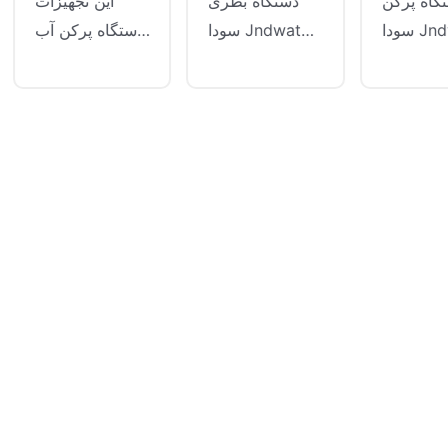
تگاه پرکن
دستگاه بطری
این تجهیزات
سودا Jndwater
سودا Jndwater
دستگاه پرکن آب
اهی است
وسیله ای است
گازدار
ی پر کردن
که برای پر کردن
Jndwater برای
دا و سایر
آب سودا و سایر
تولید نوشیدنی
شیدنی های
نوشیدنی های
های گازدار ، آب
ار استفاده
گازدار استفاده
سودا ، آبجو و
 شود. این
می شود. به طور
سایر نوشیدنی ها
ده به طور
گسترده در
بر اساس فناوری
رده ای در
صنعت تولید
پر کردن
نعت تولید
نوشیدنی استفاده
ایزوباریک طراحی
ی استفاده
می شود و بخش
شده است. این
د و بخش
مهمی از خط
می تواند به پر
می از خط
تولید مدرن است.
کردن با دقت بالا
نوع بطری 200-
از نوشیدنی های
2000 میلی لیتر
گازدار با تمام