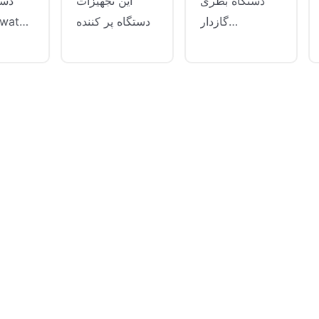
دستگاه بطری
این تجهیزات
دس
گازدار
دستگاه پر کننده
Jndwater
آب سودا
دستگ
دستگاهی است
Jndwater برای
که برا
که برای پر کردن
تولید نوشیدنی
آب سو
آب سودا و سایر
های گازدار ، آب
نو
نوشیدنی های
سودا ، آبجو و
گازد
گازدار استفاده
سایر نوشیدنی ها
می
می شود. دستگاه
بر اساس فناوری
ما
بطری گازدار به
پر کردن
گست
طور گسترده ای
ایزوباریک طراحی
ص
در صنعت تولید
شده است. این
نوشیدن
نوشیدنی استفاده
می تواند به پر
می شو
می شود و بخش
کردن با دقت بالا
مه
مهمی از خط
از نوشیدنی های
تولید مدرن است.
تولید مدرن است.
گازدار با تمام