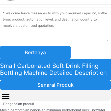
Bertanya
Small Carbonated Soft Drink Filling
Bottling Machine Detailed Description
Senarai Produk
1. Pengenalan produk
Mesin pembotolan pengisian minuman berkarbonat kecil Jndwater