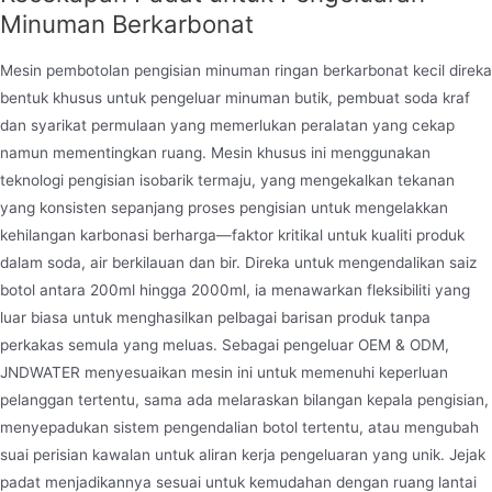
Minuman Berkarbonat
Mesin pembotolan pengisian minuman ringan berkarbonat kecil direka
bentuk khusus untuk pengeluar minuman butik, pembuat soda kraf
dan syarikat permulaan yang memerlukan peralatan yang cekap
Mesin Pengisian Minuman Ringan
namun mementingkan ruang. Mesin khusus ini menggunakan
Berkarbonat
Mesin pengisian minuman berkarbonat Jndwater
teknologi pengisian isobarik termaju, yang mengekalkan tekanan
yang konsisten sepanjang proses pengisian untuk mengelakkan
menggunakan teknologi pengisian isobarik dan
kehilangan karbonasi berharga—faktor kritikal untuk kualiti produk
direka khas untuk pengeluaran minuman
dalam soda, air berkilauan dan bir. Direka untuk mengendalikan saiz
berkarbonat. Mencapai pengisian minuman
botol antara 200ml hingga 2000ml, ia menawarkan fleksibiliti yang
berkarbonat, air soda, bir dan minuman
luar biasa untuk menghasilkan pelbagai barisan produk tanpa
berkarbonat lain dari semua spesifikasi dari 200
perkakas semula yang meluas. Sebagai pengeluar OEM & ODM,
hingga 2000ml
JNDWATER menyesuaikan mesin ini untuk memenuhi keperluan
pelanggan tertentu, sama ada melaraskan bilangan kepala pengisian,
menyepadukan sistem pengendalian botol tertentu, atau mengubah
suai perisian kawalan untuk aliran kerja pengeluaran yang unik. Jejak
padat menjadikannya sesuai untuk kemudahan dengan ruang lantai