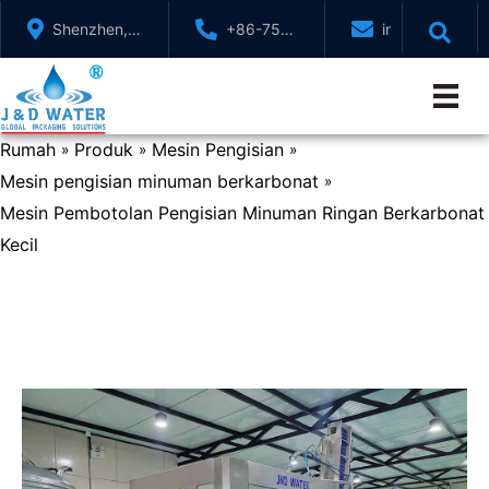
Langkau
Shenzhen,
+86-755-
info@jndwater
ke
GuangDong,
88321071
kandungan
China
Rumah
Produk
Mesin Pengisian
»
»
»
Mesin pengisian minuman berkarbonat
»
Mesin Pembotolan Pengisian Minuman Ringan Berkarbonat
Kecil