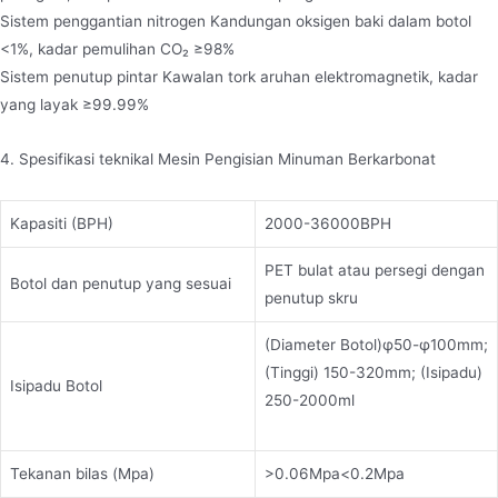
Sistem penggantian nitrogen Kandungan oksigen baki dalam botol
<1%, kadar pemulihan CO₂ ≥98%
Sistem penutup pintar Kawalan tork aruhan elektromagnetik, kadar
yang layak ≥99.99%
4. Spesifikasi teknikal Mesin Pengisian Minuman Berkarbonat
Kapasiti (BPH)
2000-36000BPH
PET bulat atau persegi dengan
Botol dan penutup yang sesuai
penutup skru
(Diameter Botol)φ50-φ100mm;
(Tinggi) 150-320mm; (Isipadu)
Isipadu Botol
250-2000ml
Tekanan bilas (Mpa)
>0.06Mpa<0.2Mpa