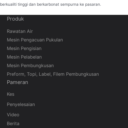
berkualiti tinggi dan berkarbonat sempurna ke pasaran.
Produk
Rawatan Air
Mesin Pengacuan Pukulan
Mesin Pengisian
Mesin Pelabelan
Mesin Pembungkusan
Preform, Topi, Label, Filem Pembungkusan
Pameran
Kes
Penyelesaian
Video
Berita