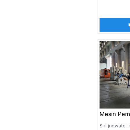
kecekapan tin
berterusan, d
berdasarkan ci
pembungkusa
dipanaskan. 
individu seca
mengelompokk
membungkusny
akhirnya me
kolektif mela
pengecutan, 
pembentukan
Mesin Pem
Siri jndwater