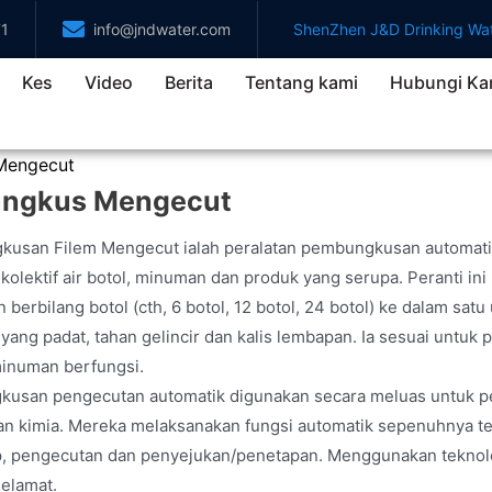
71
info@jndwater.com
ShenZhen J&D Drinking Wat
Kes
Video
Berita
Tentang kami
Hubungi Ka
Mengecut
ungkus Mengecut
usan Filem Mengecut ialah peralatan pembungkusan automatik 
olektif air botol, minuman dan produk yang serupa. Peranti i
erbilang botol (cth, 6 botol, 12 botol, 24 botol) ke dalam sa
ng padat, tahan gelincir dan kalis lembapan. Ia sesuai untuk p
minuman berfungsi.
usan pengecutan automatik digunakan secara meluas untuk 
dan kimia. Mereka melaksanakan fungsi automatik sepenuhnya 
p, pengecutan dan penyejukan/penetapan. Menggunakan tekno
selamat.