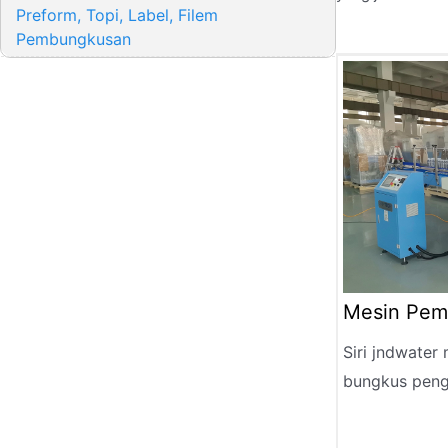
Preform, Topi, Label, Filem
Pembungkusan
Mesin Pem
Mengecut
Siri jndwate
bungkus peng
sepenuhnya ia
pembungkusa