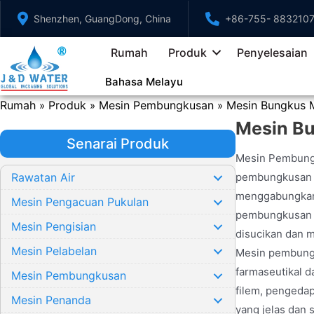
Langkau
Shenzhen, GuangDong, China
+86-755- 883210
ke
kandungan
Rumah
Produk
Penyelesaian
Bahasa Melayu
Rumah
Produk
Mesin Pembungkusan
Mesin Bungkus 
»
»
»
Mesin B
Senarai Produk
Mesin Pembungk
Rawatan Air
pembungkusan k
menggabungkan b
Mesin Pengacuan Pukulan
pembungkusan ya
Mesin Pengisian
disucikan dan 
Mesin Pelabelan
Mesin pembungk
farmaseutikal 
Mesin Pembungkusan
filem, pengeda
Mesin Penanda
yang jelas dan 