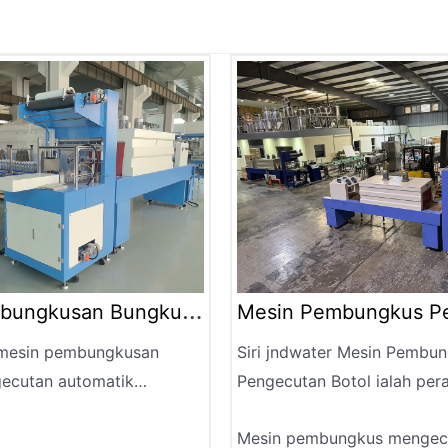
bungkusan Bungkus
Mesin Pembungkus P
Botol
r mesin pembungkusan
Siri jndwater
Mesin Pembun
ecutan automatik
Pengecutan Botol
ialah per
lah peralatan
pembungkusan baharu den
Mesin pembungkus mengecu
n baharu dengan
kecekapan tinggi dan opera