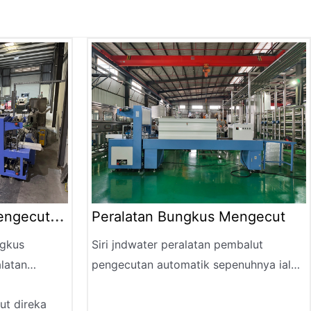
engecutan
Peralatan Bungkus Mengecut
gkus
Siri jndwater peralatan pembalut
alatan
pengecutan automatik sepenuhnya ialah
gan
peralatan pembungkusan baharu
t direka
si
dengan kecekapan tinggi dan operasi