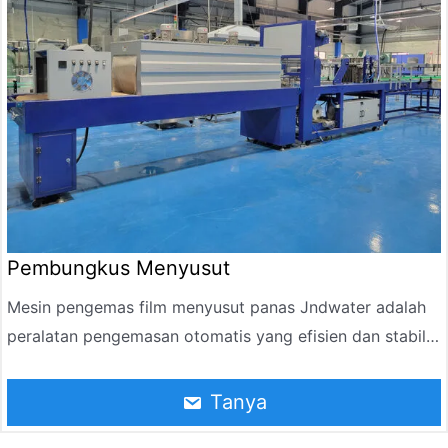
kolektif melalui pemanasan dan penyusutan, pendinginan
dan pembentukan.
Pembungkus Menyusut
Mesin pengemas film menyusut panas Jndwater adalah
peralatan pengemasan otomatis yang efisien dan stabil,
dirancang khusus untuk pengemasan kolektif air
kemasan, minuman, dan produk lainnya. Peralatan ini
Tanya
menggunakan heat shrink film untuk membungkus