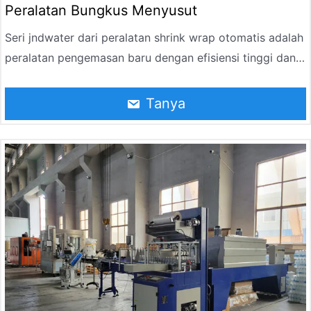
Peralatan Bungkus Menyusut
Seri jndwater dari peralatan shrink wrap otomatis adalah
peralatan pengemasan baru dengan efisiensi tinggi dan
operasi berkelanjutan, dirancang dan diproduksi
berdasarkan karakteristik film kemasan yang menyusut
Tanya
saat dipanaskan. Itu dapat secara otomatis mengatur
produk individu, mengelompokkannya, mendorong botol,
membungkusnya dengan film, dan akhirnya membentuk
kemasan kolektif melalui pemanasan dan penyusutan,
pendinginan dan pembentukan. Produk kemasan diikat
dengan kuat, dengan penampilan yang teratur dan
cantik, menghemat biaya pengemasan.
Mesin pembungkus menyusut dirancang khusus untuk
pengemasan air mineral, minuman, anggur, bir, botol
obat infus, menampilkan operasi yang stabil, kemasan