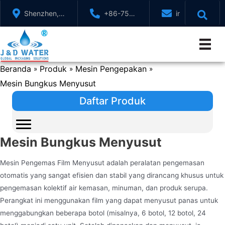
Lewati
Shenzhen,
+86-755-
info@jndwater
ke
GuangDong,
88321071
konten
Cina
Beranda
Produk
Mesin Pengepakan
»
»
»
Mesin Bungkus Menyusut
Daftar Produk
Mesin Bungkus Menyusut
Mesin Pengemas Film Menyusut adalah peralatan pengemasan
otomatis yang sangat efisien dan stabil yang dirancang khusus untuk
pengemasan kolektif air kemasan, minuman, dan produk serupa.
Perangkat ini menggunakan film yang dapat menyusut panas untuk
menggabungkan beberapa botol (misalnya, 6 botol, 12 botol, 24