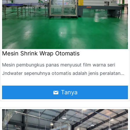
biaya pengemasan.
Mesin pembungkus menyusut dirancang khusus untuk
pengemasan air mineral, minuman, anggur, bir, botol
obat infus, menampilkan operasi yang stabil, kemasan
yang ketat dan terpesan. Ini dapat berfungsi sebagai
mesin pendorong ketika kecepatan tinggi dituntut.
Mesin Shrink Wrap Otomatis
Mesin pembungkus panas menyusut film warna seri
Jndwater sepenuhnya otomatis adalah jenis peralatan
pengemasan baru, dirancang dan diproduksi
berdasarkan karakteristik film kemasan yang menyusut
Tanya
di bawah panas. Peralatan dapat secara otomatis
mengatur produk individu, mengelompokkannya,
mendorong botol melalui motor servo, membungkus film
melalui motor servo, dan akhirnya membentuk kemasan