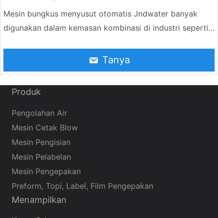
Mesin bungkus menyusut otomatis Jndwater banyak
digunakan dalam kemasan kombinasi di industri seperti
minuman, makanan, obat-obatan, dan produk kimia. Itu
dapat mewujudkan fungsi yang sepenuhnya otomatis
Tanya
seperti mengangkut ke dalam botol, penyortiran botol,
pembungkus film, penyegelan, penyusutan, pendinginan
Produk
dan pembentukan, dan mengadopsi teknologi
penyegelan panas suhu konstan film, dengan penyegelan
Pengolahan Air
yang jelas dan kokoh.
Mesin Cetak Blow
Mesin Pengisian
Mesin Pelabelan
Mesin Pengepakan
Preform, Topi, Label, Film Pengepakan
Menampilkan