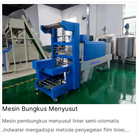
beberapa botol (seperti 6 botol, 12 botol, 24 botol)
secara keseluruhan, dan setelah dipanaskan dan
menyusut, ia membentuk efek kemasan yang kompak,
anti selip, dan tahan lembab. Sangat cocok untuk
kemasan penjualan terminal produk seperti air mineral,
air murni, minuman fungsional, dll.
Mesin Bungkus Menyusut
Mesin pembungkus menyusut linier semi-otomatis
Jndwater mengadopsi metode penyegelan film linier,