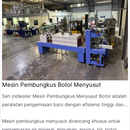
akhirnya membentuk kemasan kolektif melalui
pemanasan dan penyusutan, pendinginan dan
pembentukan.
Mesin Pembungkus Botol Menyusut
Seri jndwater
Mesin Pembungkus Menyusut Botol
adalah
peralatan pengemasan baru dengan efisiensi tinggi dan
operasi berkelanjutan, dirancang dan diproduksi
Mesin pembungkus menyusut dirancang khusus untuk
berdasarkan karakteristik film kemasan yang menyusut
pengemasan air mineral, minuman, anggur, bir, botol
saat dipanaskan. Itu dapat secara otomatis mengatur