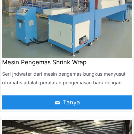
Mesin Pengemas Shrink Wrap
Seri jndwater dari mesin pengemas bungkus menyusut
otomatis adalah peralatan pengemasan baru dengan
efisiensi tinggi dan operasi berkelanjutan, dirancang dan
diproduksi berdasarkan karakteristik film kemasan yang
Tanya
menyusut saat dipanaskan. Itu dapat secara otomatis
mengatur produk individu, mengelompokkannya,
mendorong botol, membungkusnya dengan film, dan