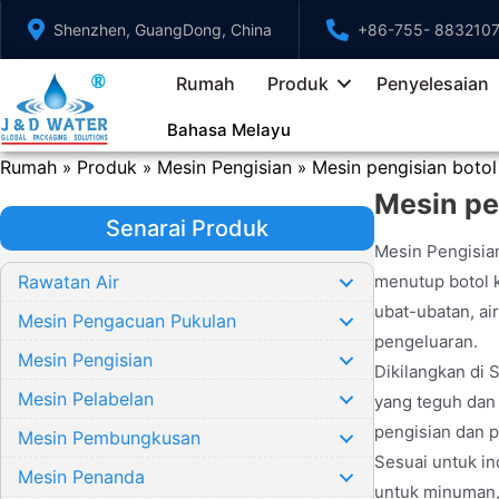
Langkau
Shenzhen, GuangDong, China
+86-755- 883210
ke
kandungan
Rumah
Produk
Penyelesaian
Bahasa Melayu
Rumah
Produk
Mesin Pengisian
Mesin pengisian botol
»
»
»
Mesin pe
Senarai Produk
Mesin Pengisian
Rawatan Air
menutup botol k
ubat-ubatan, ai
Mesin Pengacuan Pukulan
pengeluaran.
Mesin Pengisian
Dikilangkan di 
Mesin Pelabelan
yang teguh dan 
pengisian dan 
Mesin Pembungkusan
Sesuai untuk in
Mesin Penanda
untuk minuman,