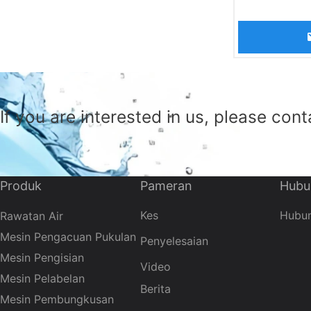
pengisian dan
untuk keperl
berkarbonat d
direka secara
pengenalan, 
penyerapan te
If you are interested in us, please cont
Jerman dan It
diri dengan b
spesifikasi d
Produk
Pameran
Hubu
untuk memenu
berskala besa
Kes
Hubun
Rawatan Air
Mesin Pengacuan Pukulan
Penyelesaian
Mesin Pengisian
Video
Mesin Pelabelan
Berita
Mesin Pembungkusan