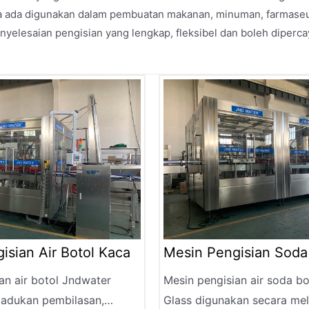
a ada digunakan dalam pembuatan makanan, minuman, farmaseuti
elesaian pengisian yang lengkap, fleksibel dan boleh diperca
isian Air Botol Kaca
Mesin Pengisian Soda
Kaca
an air botol Jndwater
Mesin pengisian air soda b
adukan pembilasan,
Glass digunakan secara me