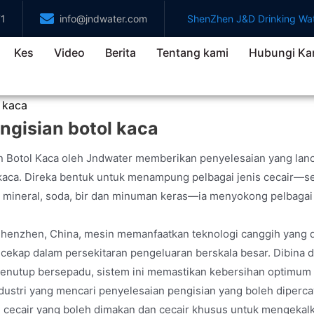
71
info@jndwater.com
ShenZhen J&D Drinking Wat
Kes
Video
Berita
Tentang kami
Hubungi Ka
 kaca
ngisian botol kaca
 Botol Kaca oleh Jndwater memberikan penyelesaian yang lanca
aca. Direka bentuk untuk menampung pelbagai jenis cecair—sep
r mineral, soda, bir dan minuman keras—ia menyokong pelbagai b
Shenzhen, China, mesin memanfaatkan teknologi canggih yang di
cekap dalam persekitaran pengeluaran berskala besar. Dibina de
penutup bersepadu, sistem ini memastikan kebersihan optimum
dustri yang mencari penyelesaian pengisian yang boleh diperc
 cecair yang boleh dimakan dan cecair khusus untuk mengekalk