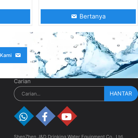
arbonat
tepat dan cekap (seperti minuman jus,
berkarbonat,
minuman berkarbonat, minuman teh,
Bertanya
an diri
sos, minyak, kosmetik, ubat-ubatan, air
pesifikasi
mineral, air soda, bir, minuman keras,
ntuk
dll.) ke dalam botol kaca dan menutup
luaran
penutup pada masa yang sama. Pengisi
 Kami
botol kaca boleh digunakan untuk botol
dengan saiz dan bentuk yang berbeza.
Walau bagaimanapun, mesin pengisian
Carian
yang berbeza digunakan untuk mengisi
HANTAR
cecair yang berbeza. Sebagai contoh,
mesin pengisian air botol kaca
diperlukan untuk mengisi air mineral,
dan mesin pengisian air soda botol kaca
digunakan untuk mengisi air soda.
ShenZhen J&D Drinking Water Equipment Co., Ltd.