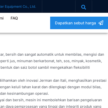
er Equipment Co., Ltd.
mi
FAQ
Dapatkan sebut harga
r, bersih dan sangat automatik untuk membilas, mengisi dan
erti jus, minuman berkarbonat, teh, sos, minyak, kosmetik,
entuk dan saiz botol sambil mengekalkan fleksibiliti
ilhamkan oleh inovasi Jerman dan Itali, menghasilkan prestasi
ngan keluli tahan karat dan dilengkapi dengan modul bilas,
 dan kesinambungan operasi.
ayai dan bersih, mesin ini membolehkan barisan pengeluaran
an daya pemprosesan yang tinggi dan integriti produk yang