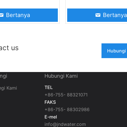
 penutup. Mesin ini direka
pengeluaran minuman berk
uan minuman jus, minuman
seperti air soda, minuman 
Bertanya
Bertanya
an air minuman tulen. Ia
bir, dll. Ia boleh menyesuaik
 inovatif berdasarkan
dengan botol kaca dengan s
pencernaan dan
dan bentuk yang berbeza u
knologi canggih dari
memenuhi keperluan penge
act us
Hubungi
ali. Ia boleh menyesuaikan
berskala besar
otol kaca dengan
an bentuk yang berbeza
ngi
Hubungi Kami
hi keperluan pengeluaran
r
TEL
gi Kami
+86-755- 88321071
FAKS
+86-755- 88302986
E-mel
info@jndwater.com