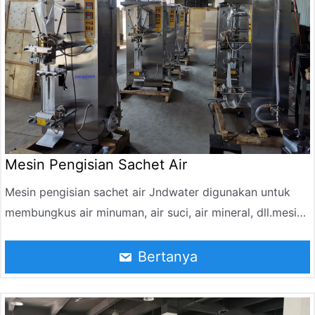
Mesin Pengisian Sachet Air
Mesin pengisian sachet air Jndwater digunakan untuk
membungkus air minuman, air suci, air mineral, dll.mesin
paket air ialah peranti pembungkusan yang mengisi
bahan ke dalam beg PE plastik dan secara automatik
Bertanya
mengelak dan membentuknya. Mesin pengisian kantung
air juga boleh digunakan untuk membungkus barangan
seperti susu, susu soya, kicap, cuka, dan perubatan