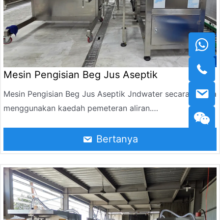
Mesin Pengisian Beg Jus Aseptik
Mesin Pengisian Beg Jus Aseptik Jndwater secara amnya
menggunakan kaedah pemeteran aliran.
Kantung aseptik juga boleh diukur dengan tepat dan diisi
dengan madu, sirap, jus pekat, sos, syampu, gel mandi
Bertanya
dan pes atau bahan cecair lain dengan pam pemutar dan
kaedah penimbangan.