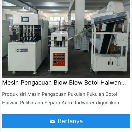
Mesin Pengacuan Blow Blow Botol Haiwan
Peliharaan Separa Auto
Produk siri Mesin Pengacuan Pukulan Pukulan Botol
Haiwan Peliharaan Separa Auto Jndwater digunakan
secara meluas dalam pengeluaran minuman berkarbonat,
air mineral, minyak yang boleh dimakan, produk kimia
Bertanya
harian dan bekas kosmetik, dan juga digunakan untuk