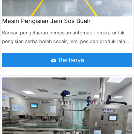
Mesin Pengisian Jem Sos Buah
Barisan pengeluaran pengisian automatik direka untuk
pengisian serba boleh cecair, jem, pes dan produk lain
merentas industri farmaseutikal, makanan dan kosmetik,
mengendalikan bahan dengan ciri aliran yang berbeza-
Bertanya
beza. Ciri-ciri utama termasuk kebolehgunaan yang luas,
tahap automasi yang tinggi, ketepatan pengisian yang
tepat, kecekapan pengeluaran yang tinggi, kemudahan
operasi, penjimatan buruh dan hayat perkhidmatan yang
panjang.