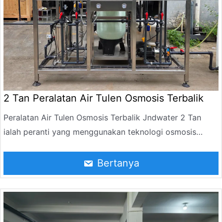
2 Tan Peralatan Air Tulen Osmosis Terbalik
Peralatan Air Tulen Osmosis Terbalik Jndwater 2 Tan
ialah peranti yang menggunakan teknologi osmosis
songsang untuk membersihkan air mentah seperti air
paip atau air bawah tanah menjadi air tulen. Ia digunakan
Bertanya
secara meluas dalam makmal, kimia, elektronik, industri
makanan dan minuman, dsb.