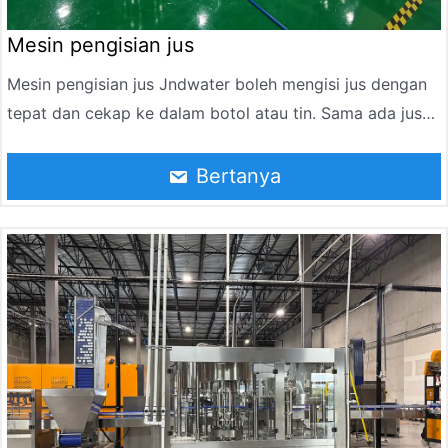
Mesin pengisian jus
Mesin pengisian jus Jndwater boleh mengisi jus dengan
tepat dan cekap ke dalam botol atau tin. Sama ada jus
tulen atau jus campuran, ia boleh mencapai pengisian
berkualiti tinggi untuk memenuhi permintaan pasaran
Bertanya
untuk produk jus.