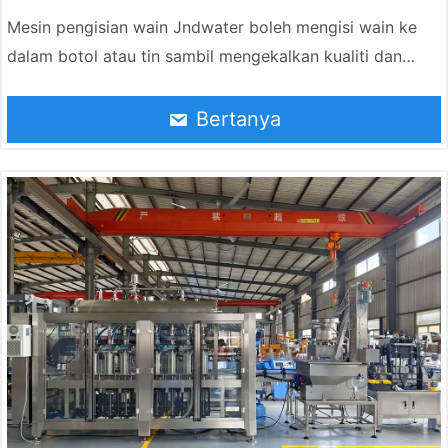
Mesin pengisian wain Jndwater boleh mengisi wain ke
dalam botol atau tin sambil mengekalkan kualiti dan
integriti produk. Mesin pembotolan wain adalah penting
dalam industri wain untuk memastikan konsistensi,
Bertanya
kebersihan dan pematuhan piawaian industri.