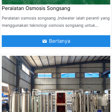
Peralatan Osmosis Songsang
Peralatan osmosis songsang Jndwater ialah peranti yang
menggunakan teknologi osmosis songsang untuk
membersihkan air secara mendalam. Ia membuang
kekotoran, garam dan bahan pencemar dalam air dan
Bertanya
digunakan secara meluas dalam elektronik, perubatan,
makanan, bahan kimia, elektrik dan industri lain.