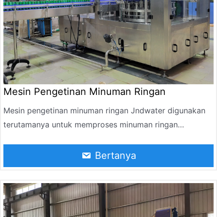
Mesin Pengetinan Minuman Ringan
Mesin pengetinan minuman ringan Jndwater digunakan
terutamanya untuk memproses minuman ringan
berkarbonat (cola, Sprite), air soda, air berkilauan, bir,
minuman jus buah-buahan, minuman teh, dll.
Bertanya