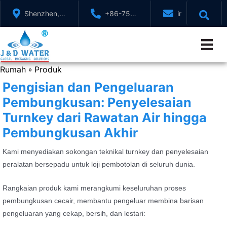
Langkau
Shenzhen,
+86-755-
info@jndwater
ke
GuangDong,
88321071
kandungan
China
Rumah
Produk
»
Pengisian dan Pengeluaran
Pembungkusan: Penyelesaian
Turnkey dari Rawatan Air hingga
Pembungkusan Akhir
Kami menyediakan sokongan teknikal turnkey dan penyelesaian
peralatan bersepadu untuk loji pembotolan di seluruh dunia.
Rangkaian produk kami merangkumi keseluruhan proses
pembungkusan cecair, membantu pengeluar membina barisan
pengeluaran yang cekap, bersih, dan lestari: