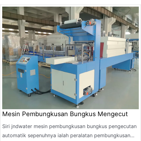
membuat balang dan bekas pengisian panas, Sesuai
untuk pengeluaran botol 0.5-10L, dengan output
maksimum 2000BPH.is sesuai untuk menghasilkan botol
air mineral, botol minuman, botol minyak, botol
kosmetik, botol racun perosak, botol ubat.
Mesin Pembungkusan Bungkus Mengecut
Siri jndwater mesin pembungkusan bungkus pengecutan
automatik sepenuhnya ialah peralatan pembungkusan