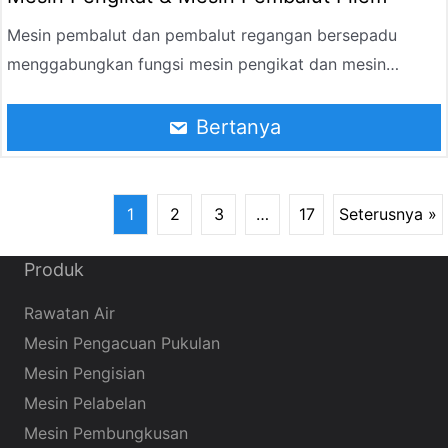
Mesin pembalut dan pembalut regangan bersepadu
menggabungkan fungsi mesin pengikat dan mesin
pembalut regangan, mencapai perlindungan
pembungkusan menyeluruh untuk barangan palet melalui
Bertanya
sistem kawalan automatik.
1
2
3
…
17
Seterusnya »
Produk
Rawatan Air
Mesin Pengacuan Pukulan
Mesin Pengisian
Mesin Pelabelan
Mesin Pembungkusan