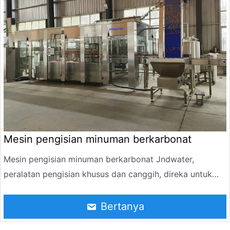
Mesin pengisian minuman berkarbonat
Mesin pengisian minuman berkarbonat Jndwater,
peralatan pengisian khusus dan canggih, direka untuk
mengendalikan pelbagai jenis minuman berkarbonat. Ini
termasuk barangan popular seperti soda, air berkilauan,
Bertanya
bir dan minuman bergas lain. Antara pelbagai jenisnya,