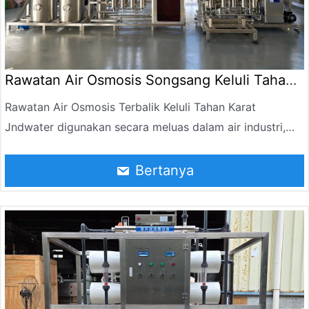
Rawatan Air Osmosis Songsang Keluli Tahan
Karat
Rawatan Air Osmosis Terbalik Keluli Tahan Karat
Jndwater digunakan secara meluas dalam air industri,
pembersihan air minuman, penyahgaraman air laut dan
bidang lain. Peralatan ini menggunakan teknologi
Bertanya
osmosis songsang termaju untuk membuang kekotoran
seperti garam terlarut, bahan organik, bakteria, virus,
dsb. di dalam air