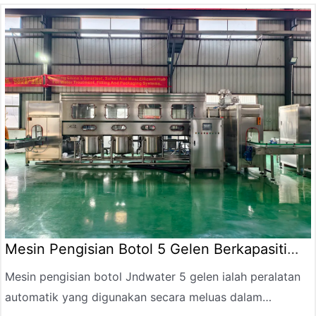
mesin pembotolan soda Jndwater dan mesin pengisian
soda disesuaikan khusus untuk pembotolan dan
pengisian produk soda.
Mesin Pengisian Botol 5 Gelen Berkapasiti
Tinggi
Mesin pengisian botol Jndwater 5 gelen ialah peralatan
automatik yang digunakan secara meluas dalam