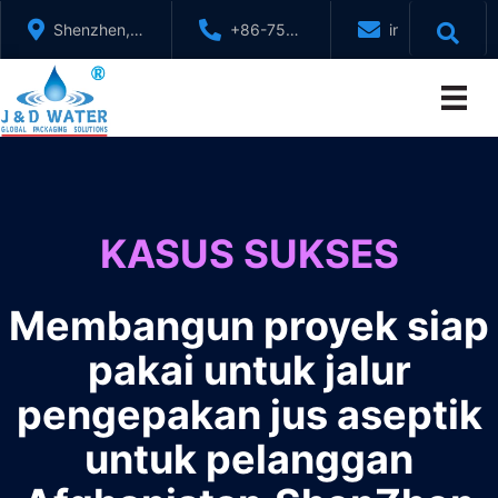
Lewati
Shenzhen,
+86-755-
info@jndwater
ke
GuangDong,
88321071
konten
Cina
KASUS SUKSES
Membangun proyek siap
pakai untuk jalur
pengepakan jus aseptik
untuk pelanggan