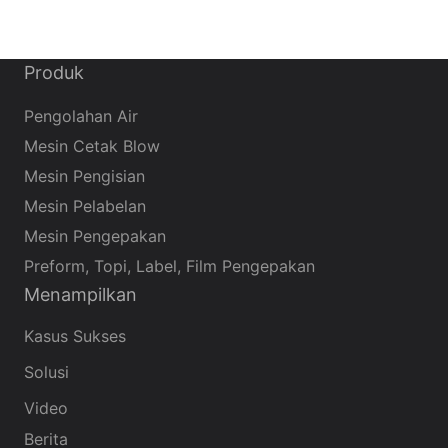
Produk
Pengolahan Air
Mesin Cetak Blow
Mesin Pengisian
Mesin Pelabelan
Mesin Pengepakan
Preform, Topi, Label, Film Pengepakan
Menampilkan
Kasus Sukses
Solusi
Video
Berita