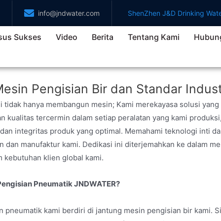
info@jndwater.com
ShenZhen J&D Drinking Wate
sus Sukses
Video
Berita
Tentang Kami
Hubung
esin Pengisian Bir dan Standar Indust
 tidak hanya membangun mesin; Kami merekayasa solusi yang m
an kualitas tercermin dalam setiap peralatan yang kami produks
 dan integritas produk yang optimal. Memahami teknologi inti da
n dan manufaktur kami. Dedikasi ini diterjemahkan ke dalam mes
kebutuhan klien global kami.
i Pengisian Pneumatik JNDWATER?
n pneumatik kami berdiri di jantung mesin pengisian bir kami.