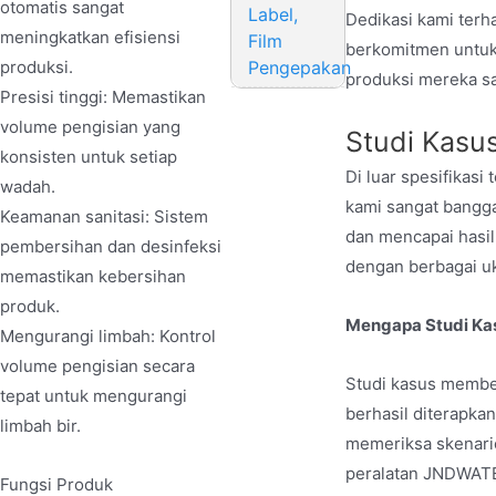
otomatis sangat
Label,
Dedikasi kami terh
meningkatkan efisiensi
Film
berkomitmen untuk
Pengepakan
produksi.
produksi mereka sa
Presisi tinggi: Memastikan
volume pengisian yang
Studi Kasus
konsisten untuk setiap
Di luar spesifikasi
wadah.
kami sangat bangga
Keamanan sanitasi: Sistem
dan mencapai hasil
pembersihan dan desinfeksi
dengan berbagai uk
memastikan kebersihan
produk.
Mengapa Studi Ka
Mengurangi limbah: Kontrol
volume pengisian secara
Studi kasus member
tepat untuk mengurangi
berhasil diterapk
limbah bir.
memeriksa skenario
peralatan JNDWAT
Fungsi Produk