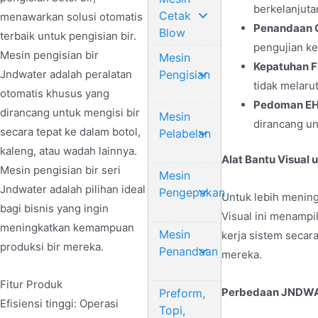
berkelanjuta
Cetak
menawarkan solusi otomatis
Penandaan 
Blow
terbaik untuk pengisian bir.
pengujian k
Mesin pengisian bir
Mesin
Kepatuhan F
Jndwater adalah peralatan
Pengisian
tidak melaru
otomatis khusus yang
Pedoman E
dirancang untuk mengisi bir
Mesin
dirancang u
secara tepat ke dalam botol,
Pelabelan
kaleng, atau wadah lainnya.
Alat Bantu Visual
Mesin pengisian bir seri
Mesin
Jndwater adalah pilihan ideal
Pengepakan
Untuk lebih mening
bagi bisnis yang ingin
Visual ini menampi
meningkatkan kemampuan
Mesin
kerja sistem seca
produksi bir mereka.
Penandaan
mereka.
Fitur Produk
Perbedaan JNDW
Preform,
Efisiensi tinggi: Operasi
Topi,