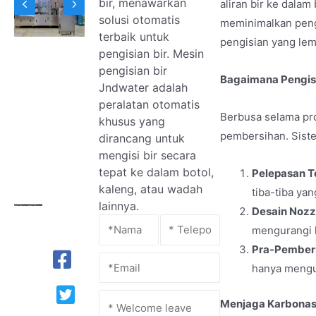
bir, menawarkan
aliran bir ke dalam
solusi otomatis
meminimalkan penga
terbaik untuk
pengisian yang lemb
pengisian bir. Mesin
pengisian bir
Bagaimana Pengis
Jndwater adalah
peralatan otomatis
Berbusa selama pro
khusus yang
pembersihan. Sist
dirancang untuk
mengisi bir secara
tepat ke dalam botol,
Pelepasan T
kaleng, atau wadah
tiba-tiba ya
lainnya.
Desain Nozz
mengurangi 
Pra-Pember
hanya mengur
Menjaga Karbonas