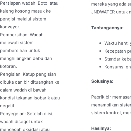
Persiapan wadah: Botol atau
mereka yang ada su
kaleng kosong masuk ke
JNDWATER untuk me
pengisi melalui sistem
konveyor.
Tantangannya:
Pembersihan: Wadah
melewati sistem
Waktu henti 
pembersihan untuk
Kecepatan p
menghilangkan debu dan
Standar keb
kotoran.
Konsumsi ene
Pengisian: Katup pengisian
Solusinya:
dibuka dan bir dituangkan ke
dalam wadah di bawah
Pabrik bir memasan
kondisi tekanan isobarik atau
menampilkan sistem
negatif.
sistem kontrol, me
Penyegelan: Setelah diisi,
wadah disegel untuk
Hasilnya:
mencegah oksidasi atau