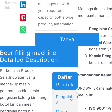
Bagikan
ini:
Menjaga tingkat ka
membantu mencapai
Pengisian C
selama prose
Tanya
Kontrol Alir
konsisten ya
Beer filling machine
Kepala Pengi
Detailed Description
keluar dan o
Perkenalan Produk
Standar dan Kepat
Daftar
Seri Jndwater, yang
mencakup mesin
Produk
JNDWATER mematuhi 
pembotolan bir, mesin
meliputi:
Pengolahan
pengisian kaleng bir, pengisi
Air
botol bir, dan mesin
ISO 9001:
Pr
pengisian botol bir,
Mesin