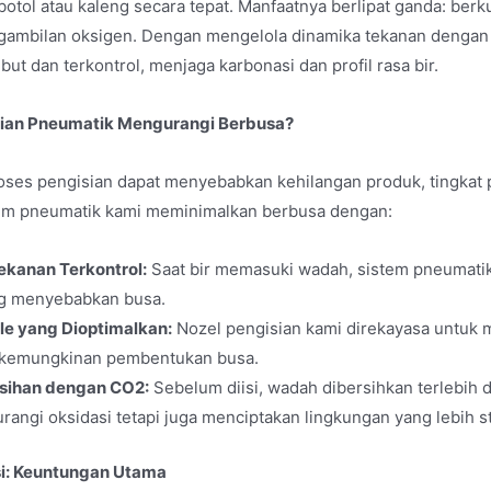
 botol atau kaleng secara tepat. Manfaatnya berlipat ganda: ber
mbilan oksigen. Dengan mengelola dinamika tekanan dengan ha
ut dan terkontrol, menjaga karbonasi dan profil rasa bir.
ian Pneumatik Mengurangi Berbusa?
ses pengisian dapat menyebabkan kehilangan produk, tingkat p
em pneumatik kami meminimalkan berbusa dengan:
ekanan Terkontrol:
Saat bir memasuki wadah, sistem pneumati
ng menyebabkan busa.
le yang Dioptimalkan:
Nozel pengisian kami direkayasa untuk m
kemungkinan pembentukan busa.
sihan dengan CO2:
Sebelum diisi, wadah dibersihkan terlebih
angi oksidasi tetapi juga menciptakan lingkungan yang lebih st
i: Keuntungan Utama