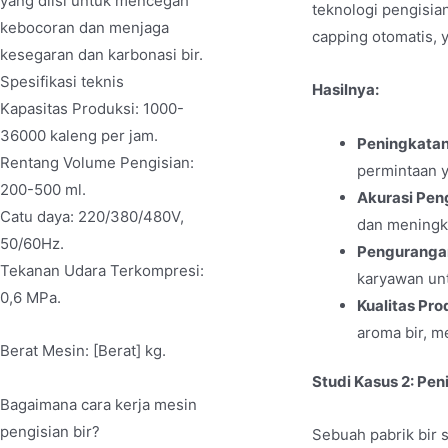
yang diisi untuk mencegah
teknologi pengisia
kebocoran dan menjaga
capping otomatis,
kesegaran dan karbonasi bir.
Spesifikasi teknis
Hasilnya:
Kapasitas Produksi: 1000-
36000 kaleng per jam.
Peningkatan
Rentang Volume Pengisian:
permintaan y
200-500 ml.
Akurasi Peng
Catu daya: 220/380/480V,
dan meningk
50/60Hz.
Pengurangan
Tekanan Udara Terkompresi:
karyawan unt
0,6 MPa.
Kualitas Pro
aroma bir, m
Berat Mesin: [Berat] kg.
Studi Kasus 2: Pen
Bagaimana cara kerja mesin
pengisian bir?
Sebuah pabrik bir 