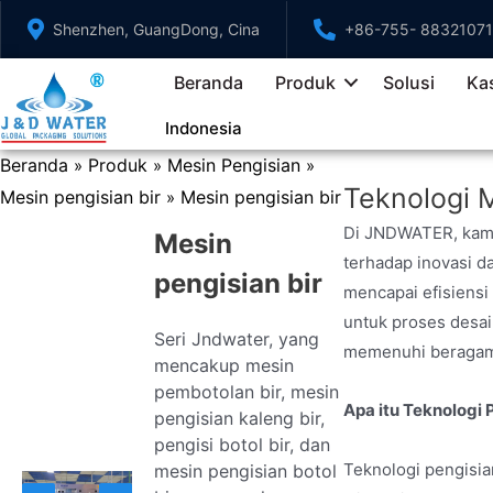
Lewati
Shenzhen, GuangDong, Cina
+86-755- 88321071
ke
konten
Beranda
Produk
Solusi
Ka
Indonesia
Beranda
Produk
Mesin Pengisian
»
»
»
Teknologi M
Mesin pengisian bir
Mesin pengisian bir
»
Di JNDWATER, kami
Mesin
terhadap inovasi d
pengisian bir
mencapai efisiensi
untuk proses desai
Seri Jndwater, yang
memenuhi beragam 
mencakup mesin
pembotolan bir, mesin
Apa itu Teknolog
pengisian kaleng bir,
pengisi botol bir, dan
Teknologi pengisia
mesin pengisian botol