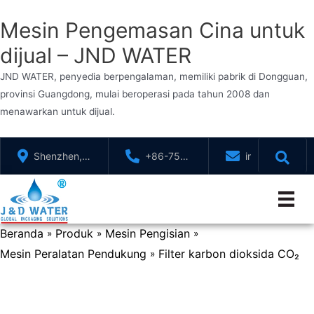
Mesin Pengemasan Cina untuk
dijual – JND WATER
JND WATER, penyedia berpengalaman, memiliki pabrik di Dongguan,
provinsi Guangdong, mulai beroperasi pada tahun 2008 dan
menawarkan untuk dijual.
Lewati
Shenzhen,
+86-755-
info@jndwater
ke
GuangDong,
88321071
konten
Cina
Beranda
Produk
Mesin Pengisian
»
»
»
Mesin Peralatan Pendukung
Filter karbon dioksida CO₂
»