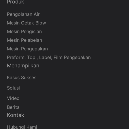
Produk
bersuhu tinggi setelah pengisian panas dan
Pengolahan Air
penutupan, botol yang ditutup dibalik 90 derajat,
Mesin Cetak Blow
secara otomatis oleh mesin ini dan botol
Mesin Pengisian
dimasukkan rata. Ini mensterilkan dinding bagian
Mesin Pelabelan
dalam tutup dan kemudian berdiri vertikal
Mesin Pengepakan
Preform, Topi, Label, Film Pengepakan
Menampilkan
Kasus Sukses
Solusi
Video
Berita
Kontak
Hubungi Kami