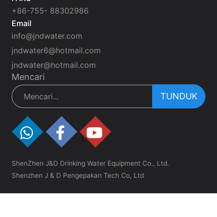
+86-755- 88302986
Email
info@jndwater.com
jndwater6@hotmail.com
jndwater@hotmail.com
Mencari
TUNDUK
ShenZhen J&D Drinking Water Equipment Co., Ltd.
Shenzhen J & D Pengepakan Tech Co, Ltd