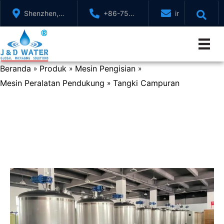
Lewati
Shenzhen,
+86-755-
info@jndwater
ke
GuangDong,
88321071
konten
Cina
Beranda
Produk
Mesin Pengisian
»
»
»
Mesin Peralatan Pendukung
Tangki Campuran
»