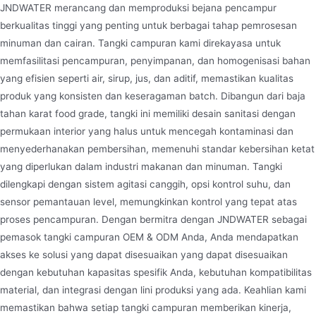
JNDWATER merancang dan memproduksi bejana pencampur
berkualitas tinggi yang penting untuk berbagai tahap pemrosesan
minuman dan cairan. Tangki campuran kami direkayasa untuk
memfasilitasi pencampuran, penyimpanan, dan homogenisasi bahan
yang efisien seperti air, sirup, jus, dan aditif, memastikan kualitas
produk yang konsisten dan keseragaman batch. Dibangun dari baja
tahan karat food grade, tangki ini memiliki desain sanitasi dengan
permukaan interior yang halus untuk mencegah kontaminasi dan
Pot Peleburan Gula
menyederhanakan pembersihan, memenuhi standar kebersihan ketat
Sugar Melting Pot adalah sejenis peralatan yang
yang diperlukan dalam industri makanan dan minuman. Tangki
digunakan dalam industri pengolahan makanan,
dilengkapi dengan sistem agitasi canggih, opsi kontrol suhu, dan
terutama digunakan untuk melarutkan gula dalam
sensor pemantauan level, memungkinkan kontrol yang tepat atas
proses pencampuran. Dengan bermitra dengan JNDWATER sebagai
air untuk membuat sirup. Ini banyak digunakan
pemasok tangki campuran OEM & ODM Anda, Anda mendapatkan
dalam proses produksi permen, minuman, makanan
akses ke solusi yang dapat disesuaikan yang dapat disesuaikan
yang dipanggang, dll.
dengan kebutuhan kapasitas spesifik Anda, kebutuhan kompatibilitas
material, dan integrasi dengan lini produksi yang ada. Keahlian kami
memastikan bahwa setiap tangki campuran memberikan kinerja,