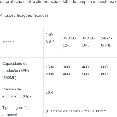
de proteção contra alimentação e falta de tampa e um sistema 
4. Especificações técnicas
JND
JND 16-
JND 18-
24-24-
Modelo
8-8-3
12-6
18-6
8-JND
Capacidade de
1500-
3000-
4000-
6000-
produção (BPH)
2000
4000
5000
8000
(500ML)
Pressão de
≤0,4
enchimento (Mpa)
Tipo de garrafa
(Diâmetro da garrafa): φ50-φ100mm; 
aplicável