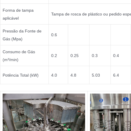
Forma de tampa
Tampa de rosca de plástico ou pedido espe
aplicável
Pressão da Fonte de
0.6
Gás (Mpa)
Consumo de Gás
0.2
0.25
0.3
0.4
(m³/min)
Potência Total (kW)
4.0
4.8
5.03
6.4