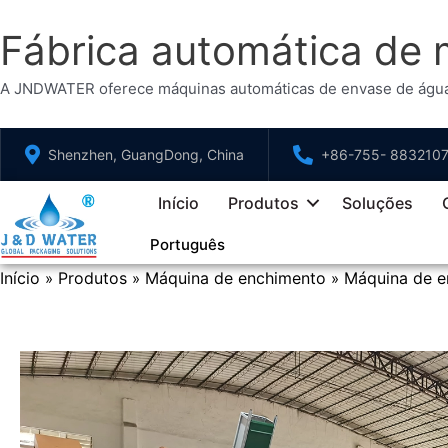
Fábrica automática de
A JNDWATER oferece máquinas automáticas de envase de água O
Ir
Shenzhen, GuangDong, China
+86-755- 883210
para
o
Início
Produtos
Soluções
conteúdo
Português
Início
Produtos
Máquina de enchimento
Máquina de e
»
»
»