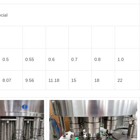
cial
0.5
0.55
0.6
0.7
0.8
1.0
8.07
9.56
11.18
15
18
22