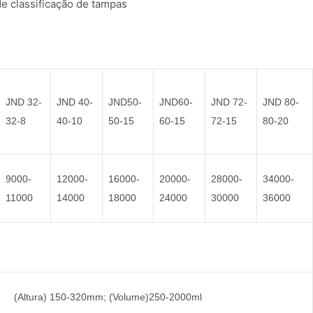
de classificação de tampas
JND 32-
JND 40-
JND50-
JND60-
JND 72-
JND 80-
32-8
40-10
50-15
60-15
72-15
80-20
9000-
12000-
16000-
20000-
28000-
34000-
11000
14000
18000
24000
30000
36000
(Altura) 150-320mm; (Volume)250-2000ml