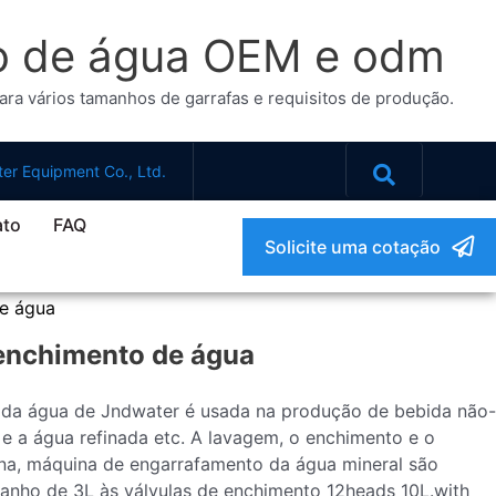
to de água OEM e odm
a vários tamanhos de garrafas e requisitos de produção.
er Equipment Co., Ltd.
ato
FAQ
Solicite uma cotação
e água
enchimento de água
da água de Jndwater é usada na produção de bebida não-
e a água refinada etc. A lavagem, o enchimento e o
a, máquina de engarrafamento da água mineral são
manho de 3L às válvulas de enchimento 12heads 10L.with