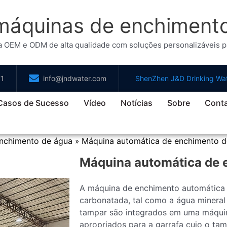
 máquinas de enchimen
EM e ODM de alta qualidade com soluções personalizáveis par
71
info@jndwater.com
ShenZhen J&D Drinking Wat
Casos de Sucesso
Vídeo
Notícias
Sobre
Cont
nchimento de água
Máquina automática de enchimento d
»
Máquina automática de 
A máquina de enchimento automática 
carbonatada, tal como a água mineral 
tampar são integrados em uma máquin
apropriados para a garrafa cujo o ta