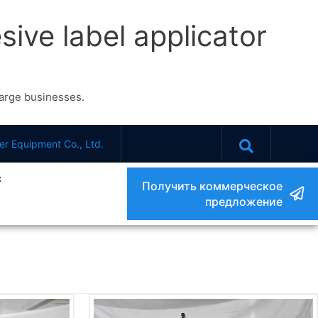
sive label applicator
 large businesses.
r Equipment Co., Ltd.
с
Получить коммерческое
предложение