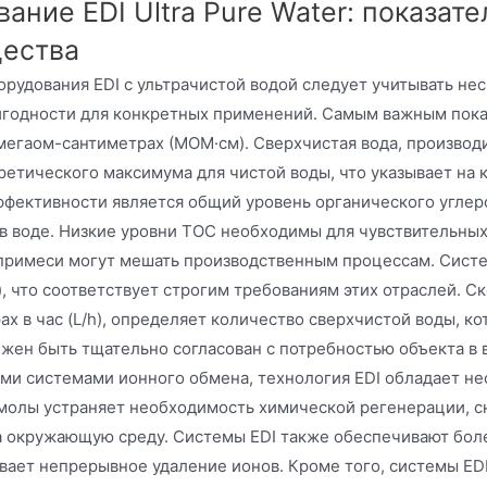
ание EDI Ultra Pure Water: показат
ества
орудования EDI с ультрачистой водой следует учитывать не
игодности для конкретных применений. Самым важным пока
мегаом-сантиметрах (МОМ·см). Сверхчистая вода, производи
етического максимума для чистой воды, что указывает на 
ффективности является общий уровень органического углер
 в воде. Низкие уровни TOC необходимы для чувствительных
примеси могут мешать производственным процессам. Систе
, что соответствует строгим требованиям этих отраслей. С
ах в час (L/h), определяет количество сверхчистой воды, к
лжен быть тщательно согласован с потребностью объекта в
ми системами ионного обмена, технология EDI обладает 
молы устраняет необходимость химической регенерации, с
а окружающую среду. Системы EDI также обеспечивают боле
вает непрерывное удаление ионов. Кроме того, системы ED