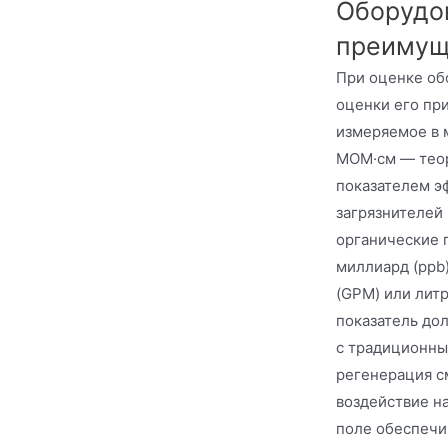
Оборудов
преимущ
При оценке об
оценки его пр
измеряемое в 
МОМ·см — теор
показателем э
загрязнителей
органические 
миллиард (ppb)
(GPM) или литр
показатель до
с традиционны
регенерация с
воздействие н
поле обеспечи