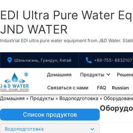
EDI Ultra Pure Water Eq
JND WATER
Industrial EDI ultra pure water equipment from J&D Water. Sta
Перейти
Шэньчжэнь, Гуандун, Китай
+86-755- 8832107
к
содержимому
Домашняя
Продукты
Решен
Связаться с нами
FAQ
Russian
Домашняя
Продукты
Водоподготовка
Оборудовани
»
»
»
Оборудов
Список продуктов
Водоподготовка