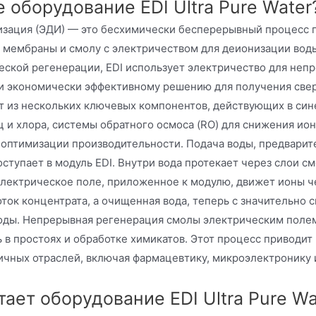
е оборудование EDI Ultra Pure Wate
зация (ЭДИ) — это бесхимически бесперерывный процесс п
мембраны и смолу с электричеством для деионизации воды.
еской регенерации, EDI использует электричество для неп
и экономически эффективному решению для получения свер
т из нескольких ключевых компонентов, действующих в син
 и хлора, системы обратного осмоса (RO) для снижения ион
 оптимизации производительности. Подача воды, предварит
поступает в модуль EDI. Внутри вода протекает через слои
лектрическое поле, приложенное к модулю, движет ионы че
оток концентрата, а очищенная вода, теперь с значительно
оды. Непрерывная регенерация смолы электрическим полем
 в простоях и обработке химикатов. Этот процесс приводи
личных отраслей, включая фармацевтику, микроэлектронику 
тает оборудование EDI Ultra Pure 