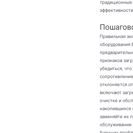
традиционные 
эффективности
Пошагово
Правильная эк
оборудования E
предварительн
признаков заг
убедиться, что
сопротивление
отклоняется о
включают загр
очистке и обс
накопившихся 
заменяйте их 
обслуживании 
будущих пробл