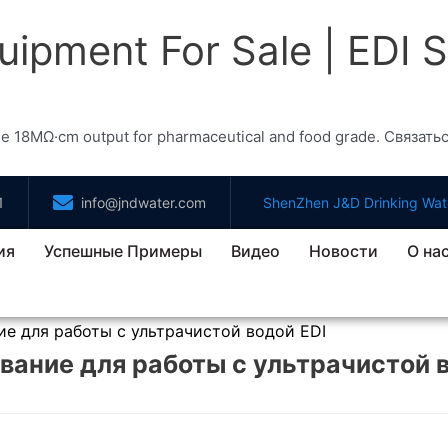
uipment For Sale | EDI 
ble 18MΩ·cm output for pharmaceutical and food grade. Связатьс
1
info@jndwater.com
ShenZhen J&D Drinking Wate
ия
Успешные Примеры
Видео
Новости
О на
е для работы с ультрачистой водой EDI
ание для работы с ультрачистой в