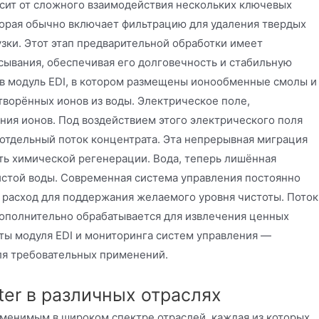
исит от сложного взаимодействия нескольких ключевых
торая обычно включает фильтрацию для удаления твердых
узки. Этот этап предварительной обработки имеет
есывания, обеспечивая его долговечность и стабильную
 в модуль EDI, в котором размещены ионообменные смолы и
творённых ионов из воды. Электрическое поле,
ния ионов. Под воздействием этого электрического поля
тдельный поток концентрата. Эта непрерывная миграция
ть химической регенерации. Вода, теперь лишённая
чистой воды. Современная система управления постоянно
и расход для поддержания желаемого уровня чистоты. Поток
ополнительно обрабатывается для извлечения ценных
ты модуля EDI и мониторинга систем управления —
ля требовательных применений.
ter в различных отраслях
аменимым в широком спектре отраслей, каждая из которых