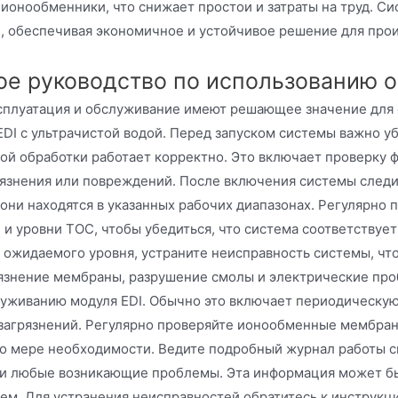
ионообменники, что снижает простои и затраты на труд. Си
, обеспечивая экономичное и устойчивое решение для прои
е руководство по использованию об
сплуатация и обслуживание имеют решающее значение для
DI с ультрачистой водой. Перед запуском системы важно уб
ой обработки работает корректно. Это включает проверку 
рязнения или повреждений. После включения системы следи
 они находятся в указанных рабочих диапазонах. Регулярно 
 и уровни TOC, чтобы убедиться, что система соответствуе
т ожидаемого уровня, устраните неисправность системы, ч
язнение мембраны, разрушение смолы и электрические пр
луживанию модуля EDI. Обычно это включает периодическу
загрязнений. Регулярно проверяйте ионообменные мембран
по мере необходимости. Ведите подробный журнал работы с
и любые возникающие проблемы. Эта информация может бы
ем. Для устранения неисправностей обратитесь к инструкц