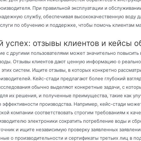
оизводителя. При правильной эксплуатации и обслуживании
адежную службу, обеспечивая высококачественную воду дл
слуги по обучению и поддержке, чтобы помочь клиентам ма
 успех: отзывы клиентов и кейсы об
е с другими пользователями может значительно повысить 
 воды. Отзывы клиентов дают ценную информацию о реальн
этих систем. Ищите отзывы, в которых конкретно рассматри
изводителей. Кейс-стади предлагают более глубокий взгляд
 исследования обычно выделяют конкретные задачи, с котор
для их решения, и полученные преимущества, такие как ул
 эффективности производства. Например, кейс-стади может
кой компании соответствовать строгим требованиям к качес
изводителю электроники сократить потребление воды и сбро
точник и ищите независимую проверку заявленных заявлени
ные о производительности и сертификаты третьих лиц в по