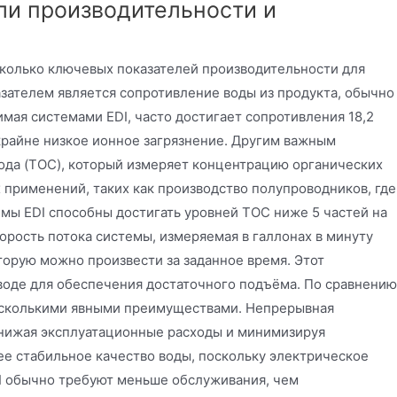
ели производительности и
сколько ключевых показателей производительности для
зателем является сопротивление воды из продукта, обычно
мая системами EDI, часто достигает сопротивления 18,2
крайне низкое ионное загрязнение. Другим важным
ода (TOC), который измеряет концентрацию органических
 применений, таких как производство полупроводников, где
мы EDI способны достигать уровней TOC ниже 5 частей на
корость потока системы, измеряемая в галлонах в минуту
оторую можно произвести за заданное время. Этот
 воде для обеспечения достаточного подъёма. По сравнению
несколькими явными преимуществами. Непрерывная
нижая эксплуатационные расходы и минимизируя
е стабильное качество воды, поскольку электрическое
I обычно требуют меньше обслуживания, чем