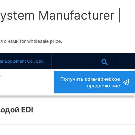
System Manufacturer |
я с нами for wholesale price.
r Equipment Co., Ltd.
с
Получить коммерческое
предложение
одой EDI