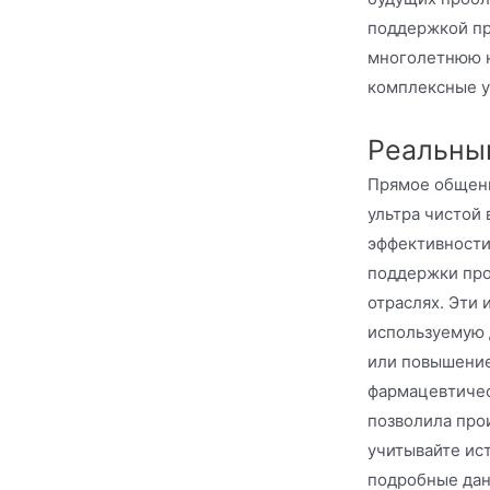
поддержкой пр
многолетнюю н
комплексные у
Реальный
Прямое общени
ультра чистой
эффективности 
поддержки про
отраслях. Эти
используемую 
или повышение
фармацевтичес
позволила про
учитывайте ис
подробные дан