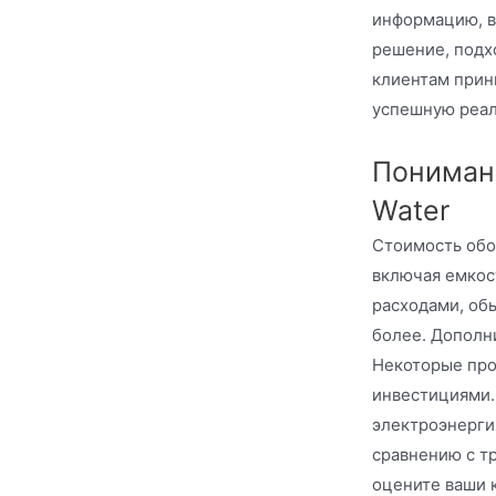
информацию, в
решение, подх
клиентам прин
успешную реал
Понимани
Water
Стоимость обо
включая емкос
расходами, обы
более. Дополн
Некоторые про
инвестициями.
электроэнерги
сравнению с т
оцените ваши 