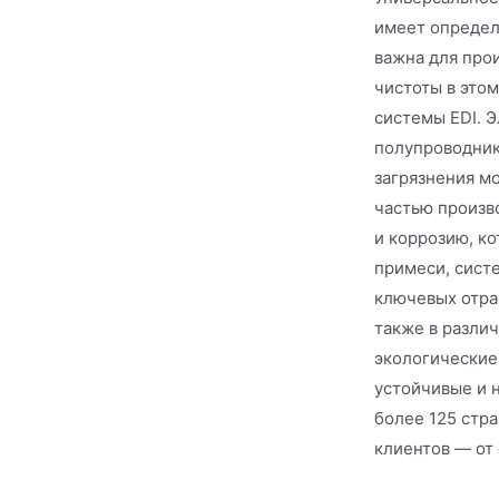
имеет определ
важна для про
чистоты в этом
системы EDI. 
полупроводник
загрязнения м
частью произв
и коррозию, к
примеси, сист
ключевых отра
также в разли
экологические
устойчивые и 
более 125 стр
клиентов — от