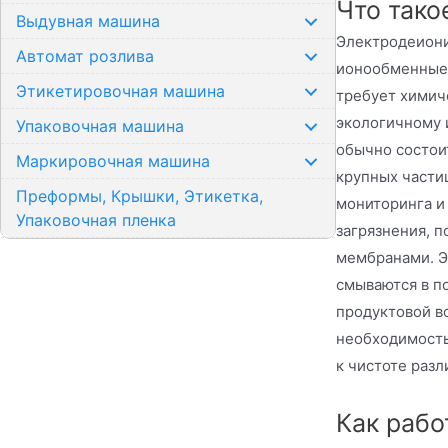
Что тако
Выдувная машина
Электродеиони
Автомат розлива
ионообменные 
Этикетировочная машина
требует химич
экологичному 
Упаковочная машина
обычно состои
Маркировочная машина
крупных частиц
Преформы, Крышки, Этикетка,
мониторинга и
Упаковочная пленка
загрязнения, 
мембранами. Э
смываются в п
продуктовой в
необходимость
к чистоте раз
Как рабо