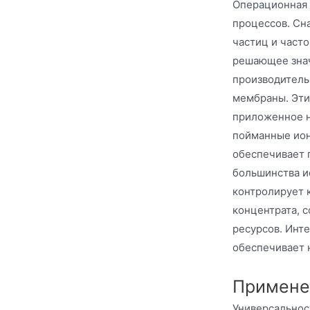
Операционная 
процессов. Сн
частиц и част
решающее знач
производитель
мембраны. Эти
приложенное н
пойманные ион
обеспечивает 
большинства и
контролирует 
концентрата, 
ресурсов. Инт
обеспечивает 
Применен
Универсальнос