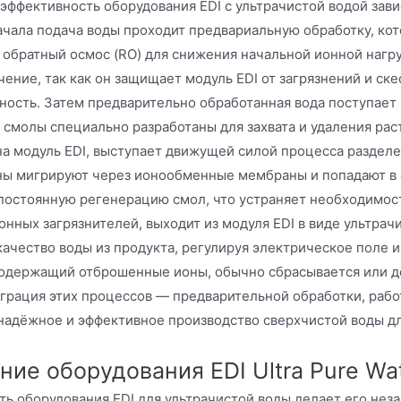
эффективность оборудования EDI с ультрачистой водой зав
ачала подача воды проходит предвариальную обработку, ко
о обратный осмос (RO) для снижения начальной ионной нагр
ение, так как он защищает модуль EDI от загрязнений и ск
ность. Затем предварительно обработанная вода поступает
 смолы специально разработаны для захвата и удаления рас
а модуль EDI, выступает движущей силой процесса разделе
ы мигрируют через ионообменные мембраны и попадают в о
постоянную регенерацию смол, что устраняет необходимос
онных загрязнителей, выходит из модуля EDI в виде ультра
качество воды из продукта, регулируя электрическое поле 
содержащий отброшенные ионы, обычно сбрасывается или д
еграция этих процессов — предварительной обработки, рабо
надёжное и эффективное производство сверхчистой воды д
ие оборудования EDI Ultra Pure Wa
ть оборудования EDI для ультрачистой воды делает его нез