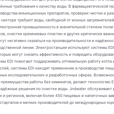
ённые требования к качеству воды. В фармацевтической пр
изводства инъекционных препаратов, проверки чистки и ра
 секторе требуют воды, свободной от ионных загрязнителей
Электронная промышленность в значительной степени полаг
ов, очистки кремниевых пластин и других критически важн
огут негативно сказаться на производительности и надёжно
одственной линии. Электростанции используют системы EDI 
оторые могут снизить эффективность и повредить оборудова
емы EDI помогают поддерживать оптимальную работу котла 
слей, системы EDI находят применение в производстве пище
чных исследовательских и разработочных сферах. Возможнос
 преимущества работы без химикатов, делают технологию 
надёжные решения по очистке воды. Jndwater обслуживает
ан и регионов, включая более 450 пищевых и напиточных за
 стартапов и мелких производителей до международных кор