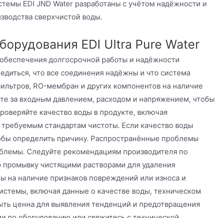
стемы EDI JND Water разработаны с учётом надёжности и
зводства сверхчистой воды.
орудования EDI Ultra Pure Water
 обеспечения долгосрочной работы и надёжности
едиться, что все соединения надёжны и что система
фильтров, RO-мембран и других компонентов на наличие
те за входным давлением, расходом и напряжением, чтобы
проверяйте качество воды в продукте, включая
т требуемым стандартам чистоты. Если качество воды
тобы определить причину. Распространённые проблемы
облемы. Следуйте рекомендациям производителя по
ю промывку чистящими растворами для удаления
ы на наличие признаков повреждений или износа и
истемы, включая данные о качестве воды, техническом
ть ценна для выявления тенденций и предотвращения
ии по оборудованию или свяжитесь с технической