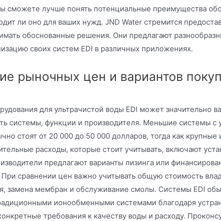
ы сможете лучше понять потенциальные преимущества обор
одит ли оно для ваших нужд. JND Water стремится предост
имать обоснованные решения. Они предлагают разнообразны
изацию своих систем EDI в различных приложениях.
е рыночных цен и вариантов покупк
рудования для ультрачистой воды EDI может значительно ва
ть системы, функции и производителя. Меньшие системы с 
чно стоят от 20 000 до 50 000 долларов, тогда как крупные
ительные расходы, которые стоит учитывать, включают уста
изводители предлагают варианты лизинга или финансирова
 При сравнении цен важно учитывать общую стоимость влад
я, замена мембран и обслуживание смолы. Системы EDI обы
радиционными ионообменными системами благодаря устран
конкретные требования к качеству воды и расходу. Проконс