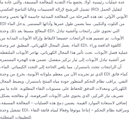
عدة عمليات رئيسية. أولا، يخضع ماء التغذية للمعالجة المسبقة، والتي عادة ما
تشمل الترشيح لإزالة الجسيمات وغالبا التناضح العكسي (RO) لتقليل الحمل
الأيوني الأولي. تعد هذه المرحلة من المعالجة المبدئية حاسمة لأنها تحمي وحدة
EDI من التلوث والتكبير، مما يضمن طول عمرها وأدائها المستمر. يدخل الماء
المعالج مسبقا بعد ذلك وحدة EDI، التي تحتوي على راتنجات وأغشية تبادل
الأيونات. تم تصميم هذه الراتنجات خصيصا لالتقاط وإزالة الأيونات المذابة من
الماء. يعمل المجال الكهربائي، المطبق عبر وحدة EDI، كالقوة الدافعة وراء
عملية فصل الأيونات. تحت تأثير هذا المجال الكهربائي، تهاجر الأيونات الملتقطة
عبر أغشية تبادل الأيونات إلى تيار تركيز منفصل. تضمن هذه الهجرة المستمرة
أن الراتنجات تتجدد باستمرار، مما يلغي الحاجة إلى التجدد الكيميائي. الماء،
الذي تم تجريده الآن من معظم ملوثاته الأيونية، يخرج من وحدة EDI كماء فائق
النقي. يراقب نظام التحكم المتطور جودة مياه المنتج باستمرار، ويضبط المجال
الكهربائي ومعدلات التدفق للحفاظ على مستويات النقاء المطلوبة. عادة ما يتم
تصريف تيار التركيز، الذي يحتوي على الأيونات المرفوضة، أو معالجته بشكل
إضافي لاستعادة الموارد القيمة. يضمن دمج هذه العمليات – المعالجة المسبقة،
تشغيل وحدة EDI، ومراقبة نظام التحكم – إنتاجا موثوقا وفعالا لمياه فائقة النقاء
للتطبيقات المتطلبة.