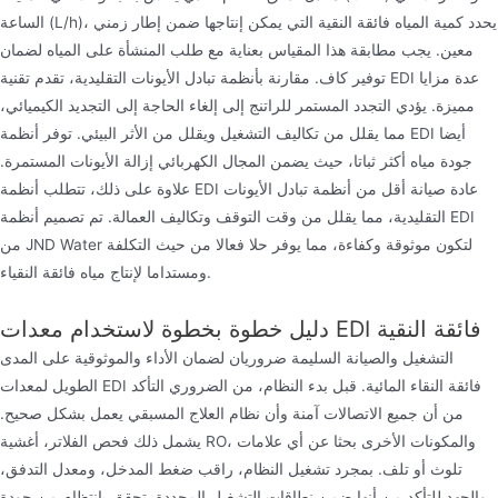
الساعة (L/h)، يحدد كمية المياه فائقة النقية التي يمكن إنتاجها ضمن إطار زمني
معين. يجب مطابقة هذا المقياس بعناية مع طلب المنشأة على المياه لضمان
توفير كاف. مقارنة بأنظمة تبادل الأيونات التقليدية، تقدم تقنية EDI عدة مزايا
مميزة. يؤدي التجدد المستمر للراتنج إلى إلغاء الحاجة إلى التجديد الكيميائي،
مما يقلل من تكاليف التشغيل ويقلل من الأثر البيئي. توفر أنظمة EDI أيضا
جودة مياه أكثر ثباتا، حيث يضمن المجال الكهربائي إزالة الأيونات المستمرة.
علاوة على ذلك، تتطلب أنظمة EDI عادة صيانة أقل من أنظمة تبادل الأيونات
التقليدية، مما يقلل من وقت التوقف وتكاليف العمالة. تم تصميم أنظمة EDI
من JND Water لتكون موثوقة وكفاءة، مما يوفر حلا فعالا من حيث التكلفة
ومستداما لإنتاج مياه فائقة النقياء.
دليل خطوة بخطوة لاستخدام معدات EDI فائقة النقية
التشغيل والصيانة السليمة ضروريان لضمان الأداء والموثوقية على المدى
الطويل لمعدات EDI فائقة النقاء المائية. قبل بدء النظام، من الضروري التأكد
من أن جميع الاتصالات آمنة وأن نظام العلاج المسبقي يعمل بشكل صحيح.
يشمل ذلك فحص الفلاتر، أغشية RO، والمكونات الأخرى بحثا عن أي علامات
تلوث أو تلف. بمجرد تشغيل النظام، راقب ضغط المدخل، ومعدل التدفق،
والجهد للتأكد من أنها ضمن نطاقات التشغيل المحددة. تحقق بانتظام من جودة