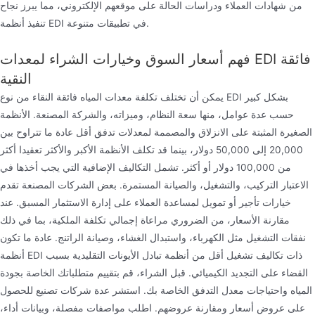
من شهادات العملاء ودراسات الحالة على موقعهم الإلكتروني، مما يبرز نجاح
تنفيذ أنظمة EDI في تطبيقات متنوعة.
فهم أسعار السوق وخيارات الشراء لمعدات EDI فائقة
النقية
يمكن أن تختلف تكلفة معدات المياه فائقة النقاء من نوع EDI بشكل كبير
حسب عدة عوامل، منها سعة النظام، وميزاته، والشركة المصنعة. الأنظمة
الصغيرة المثبتة على الانزلاق والمصممة لمعدلات تدفق أقل عادة ما تتراوح بين
20,000 إلى 50,000 دولار، بينما قد تكلف الأنظمة الأكبر والأكثر تعقيدا أكثر
من 100,000 دولار أو أكثر. تشمل التكاليف الإضافية التي يجب أخذها في
الاعتبار التركيب، والتشغيل، والصيانة المستمرة. بعض الشركات المصنعة تقدم
خيارات تأجير أو تمويل لمساعدة العملاء على إدارة الاستثمار المسبق. عند
مقارنة الأسعار، من الضروري مراعاة إجمالي تكلفة الملكية، بما في ذلك
نفقات التشغيل مثل الكهرباء، واستبدال الغشاء، وصيانة الراتنج. عادة ما تكون
أنظمة EDI ذات تكاليف تشغيل أقل من أنظمة تبادل الأيونات التقليدية بسبب
القضاء على التجديد الكيميائي. قبل الشراء، قم بتقييم متطلباتك الخاصة بجودة
المياه واحتياجات معدل التدفق الخاصة بك. استشر عدة شركات تصنيع للحصول
على عروض أسعار ومقارنة عروضهم. اطلب مواصفات مفصلة، وبيانات أداء،