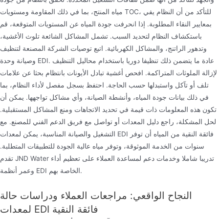
مياه المنتج، بما في ذلك المقاومة ومستويات TOC، للتأكد من أن النظام يفي
بمعايير النقاء المطلوبة. إذا انحرفت جودة المياه عن المستويات المتوقعة، قم
باستكشاف النظام لتحديد السبب. تشمل المشاكل الشائعة تلوث الأغشية،
وتدهور الراتنج، والمشاكل الكهربائية. اتبع توصيات الشركة المصنعة لتنظيف
وصيانة وحدة EDI. عادة ما يتضمن ذلك تنظيفا دوريا باستخدام محاليل التنظيف
لإزالة الملوثات المتراكمة. افحص أغشية تبادل الأيونات بانتظام بحثا عن علامات
تلف أو تآكل واستبدلها حسب الحاجة. احتفظ بسجل مفصل لأداء النظام، بما
في ذلك بيانات جودة المياه، وأنشطة الصيانة، وأي مشاكل تواجهها. يمكن أن
تكون هذه المعلومات ذات قيمة في تحديد الاتجاهات ومنع المشاكل المستقبلية.
لحل المشكلة، راجع دليل المعدات أو تواصل مع فريق الدعم الفني للمصنع. مع
التشغيل والصيانة المناسبة، يمكن لمعدات EDI فائقة النقية من المياه أن توفر
سنوات من الخدمة الموثوقة، وتوفر مياه عالية الجودة للتطبيقات المتطلبة.
تقدم JND Water تدريبا شاملا وخدمات دعم لمساعدة العملاء على تعظيم أداء
وعمر أنظمة EDI الخاصة بهم.
النجاح الواقعي: مراجعات العملاء ودراسات حالة
لمعدات EDI فائقة النقية