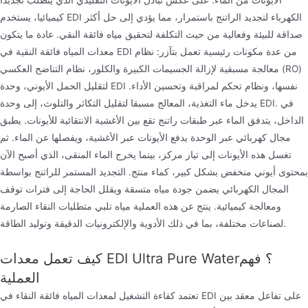
الأيونات من الماء. على عكس تبادل الأيونات التقليدي الذي يتطلب تجديدا
كيميائيا، يستخدم EDI الكهرباء لتجديد الراتنج باستمرار، مما يؤدي إلى حل أكثر
صداقة للبيئة وفعالية من حيث التكلفة لتحقيق مياه فائقة النقي. عادة ما يتكون
معدات المياه فائقة النقية في EDI من عدة مكونات رئيسية تعمل بتآزر: نظام
معالجة مسبقية لإزالة الجسيمات الكبيرة والكلور، نظام التناضح العكسي (RO)
لتقليل الحمل الأيوني، وحدة EDI نفسها، ونظام تحكم لمراقبة وتحسين الأداء.
يدخل ماء التغذية، المعالج مسبقا لتقليل التكاثر والتلوث، إلى وحدة EDI. في
الداخل، يتدفق الماء عبر طبقات راتنج تقع بين الأغشية الانتقائية للأيونات. يطبق
مجال كهربائي عبر الوحدة يدفع الأيونات عبر الأغشية، ويفصلها عن الماء. ثم
تغسل هذه الأيونات إلى تيار مركز، بينما يخرج الماء المنقى، الذي أصبح الآن
بمحتوى أيوني منخفض بشكل كبير، كماء منتج. التجديد المستمر للراتنج بواسطة
المجال الكهربائي يضمن جودة مياه متسقة ويقلل الحاجة إلى فترات توقف
ومعالجة كيميائية. ينتج عن هذه العملية مياه تلبي متطلبات النقاء الصارمة
لصناعات مختلفة، بما في ذلك الأدوية والإلكترونيات الدقيقة وتوليد الطاقة.
كيف تعمل معدات EDI Ultra Pure Water؟ فهم
العملية
تعتمد كفاءة التشغيل لمعدات المياه فائقة النقاء في EDI على تفاعل معقد بين