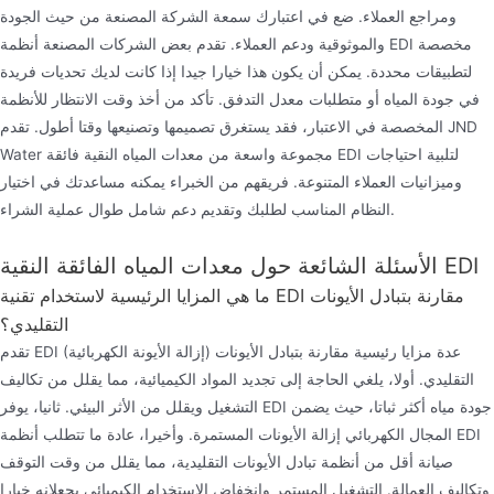
ومراجع العملاء. ضع في اعتبارك سمعة الشركة المصنعة من حيث الجودة
والموثوقية ودعم العملاء. تقدم بعض الشركات المصنعة أنظمة EDI مخصصة
لتطبيقات محددة. يمكن أن يكون هذا خيارا جيدا إذا كانت لديك تحديات فريدة
في جودة المياه أو متطلبات معدل التدفق. تأكد من أخذ وقت الانتظار للأنظمة
المخصصة في الاعتبار، فقد يستغرق تصميمها وتصنيعها وقتا أطول. تقدم JND
Water مجموعة واسعة من معدات المياه النقية فائقة EDI لتلبية احتياجات
وميزانيات العملاء المتنوعة. فريقهم من الخبراء يمكنه مساعدتك في اختيار
النظام المناسب لطلبك وتقديم دعم شامل طوال عملية الشراء.
الأسئلة الشائعة حول معدات المياه الفائقة النقية EDI
ما هي المزايا الرئيسية لاستخدام تقنية EDI مقارنة بتبادل الأيونات
التقليدي؟
تقدم EDI (إزالة الأيونة الكهربائية) عدة مزايا رئيسية مقارنة بتبادل الأيونات
التقليدي. أولا، يلغي الحاجة إلى تجديد المواد الكيميائية، مما يقلل من تكاليف
التشغيل ويقلل من الأثر البيئي. ثانيا، يوفر EDI جودة مياه أكثر ثباتا، حيث يضمن
المجال الكهربائي إزالة الأيونات المستمرة. وأخيرا، عادة ما تتطلب أنظمة EDI
صيانة أقل من أنظمة تبادل الأيونات التقليدية، مما يقلل من وقت التوقف
وتكاليف العمالة. التشغيل المستمر وانخفاض الاستخدام الكيميائي يجعلانه خيارا