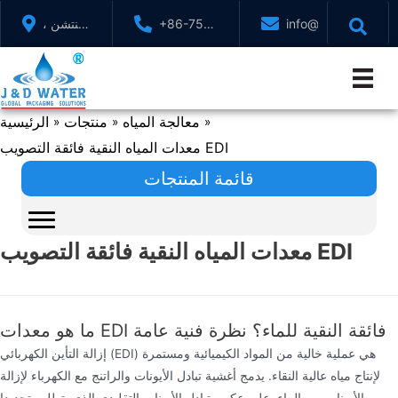
تخطي
info@jndwater.com
+86-755-
شنتشن ،
إلى
88321071
قوانغدونغ
المحتوى
، الصين
معالجة المياه
منتجات
الرئيسية
»
»
»
معدات المياه النقية فائقة التصويب EDI
قائمة المنتجات
معدات المياه النقية فائقة التصويب EDI
ما هو معدات EDI فائقة النقية للماء؟ نظرة فنية عامة
إزالة التأين الكهربائي (EDI) هي عملية خالية من المواد الكيميائية ومستمرة
لإنتاج مياه عالية النقاء. يدمج أغشية تبادل الأيونات والراتنج مع الكهرباء لإزالة