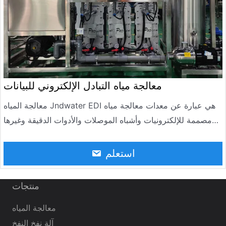
معالجة مياه التبادل الإلكتروني للبيانات
معالجة المياه Jndwater EDI هي عبارة عن معدات معالجة مياه
مصممة للإلكترونيات وأشباه الموصلات والأدوات الدقيقة وغيرها
من الصناعات. تستخدم معدات معالجة المياه EDI المعالجة
المسبقة وتقنية التناضح العكسي ومعالجة التنقية الفائقة وطرق ما
استعلم
بعد المعالجة لإزالة الوسط الموصل في الماء بالكامل تقريبا لضمان
أن جودة المياه تلبي معيار المياه عالي النقاء.
منتجات
معالجة المياه
آلة نفخ النفخ