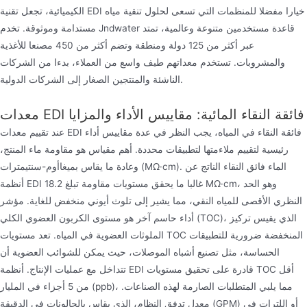
الكيميائية، تجعل تقنية EDI خيارا مفضلا للمنظمات التي تسعى لحلول تنقية مياه
مستدامة وموثوقة. تخدم Jndwater قاعدة مستخدمين متنوعة وعالمية، تمتد
عبر أكثر من 125 دولة ومنطقة وتضم أكثر من 450 مصنعا للأغذية
والمشروبات. تستخدم معداتهم طيف واسع من العملاء، بدءا من الشركات
الناشئة والمنتجين الصغار إلى الشركات الدولية.
معدات EDI فائقة النقاء المائية: مقاييس الأداء والمزايا
عند تقييم معدات EDI فائقة النقاء في المياه، يجب النظر في عدة مقاييس أداء
رئيسية لتقييم ملاءمتها لتطبيقات محددة. أهم مقياس هو مقاومة ماء المنتج،
وعادة ما يقاس بميغاأوم-سنتيمترات (MΩ·cm). الماء فائق النقاء الناتج عن
أنظمة EDI غالبا ما يحقق مستويات مقاومة تبلغ 18.2 MΩ·cm، وهو الحد
النظري الأقصى للمياه النقي، مما يشير إلى تلوث أيوني منخفض للغاية. مؤشر
أداء حاسم آخر هو مستوى الكربون العضوي الكلي (TOC)، الذي يقيس تركيز
الملوثات العضوية في المياه. تعد مستويات TOC المنخفضة ضرورية للتطبيقات
الحساسة، مثل تصنيع أشباه الموصلات، حيث يمكن للشوائب العضوية أن
تتداخل مع عمليات الإنتاج. أنظمة EDI قادرة على تحقيق مستويات TOC أقل
من 5 أجزاء في المليار (ppb)، مما يلبي المتطلبات الصارمة لهذه الصناعات.
معدل تدفق النظام، الذي يقاس بالجالونات في الدقيقة (GPM) أو اللترات في