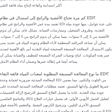
أكثر استدامة وكفاءة لإنتاج مياه فائقة النقي.
كم مرة تحتاج الأغشية والراتنج إلى استبدال في نظام EDI؟
تعتمد مدة عمر الأغشية والراتنج في نظام EDI على عدة عوامل، منها جودة مياه
التغذية، وظروف التشغيل، وممارسات الصيانة. بشكل عام، يمكن أن تدوم
الأغشية من 3 إلى 5 سنوات، بينما يمكن أن يدوم الراتنج من 5 إلى 7 سنوات.
يمكن أن تساعد المراقبة المنتظمة لأداء النظام وجودة المياه في تحديد متى
يكون الاستبدال. المعالجة المسبقة الصحيحة لمياه التغذية أمر بالغ الأهمية لتمديد
عمر هذه المكونات. اتباع توصيات الشركة المصنعة للتنظيف والصيانة يمكن أن
يساعد أيضا في إطالة عمرها وضمان أداء النظام الأمثل.
ما نوع المعالجة المسبقة المطلوبة لمعدات المياه فائقة النقاء EDI؟
المعالجة المبدئية ضرورية لحماية وحدة EDI من التلوث والتكبير، مما يضمن
عمرها الطويل وأدائها المتسق. تعتمد متطلبات المعالجة المبدئية المحددة على
جودة مياه التغذية. عادة ما يشمل العلاج المسبق الترشيح لإزالة الجسيمات
والتناضح العكسي (RO) لتقليل الحمل الأيوني الأولي. قد تشمل خيارات العلاج
المسبق الأخرى التليين، وترشيح الكربون النشط، والتعقيم بالأشعة فوق
البنفسجية. الهدف من المعالجة المسبقة هو إزالة أي ملوثات قد تضر وحدة EDI