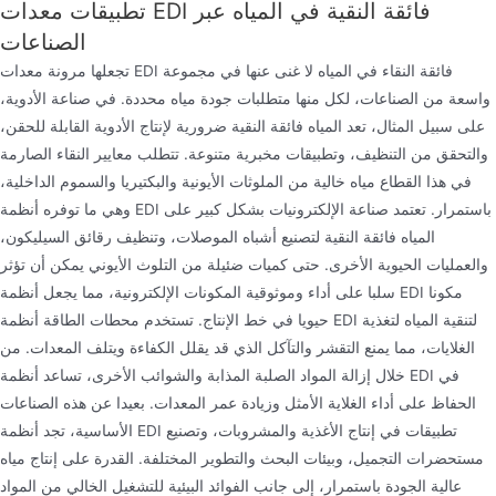
تطبيقات معدات EDI فائقة النقية في المياه عبر
الصناعات
تجعلها مرونة معدات EDI فائقة النقاء في المياه لا غنى عنها في مجموعة
واسعة من الصناعات، لكل منها متطلبات جودة مياه محددة. في صناعة الأدوية،
على سبيل المثال، تعد المياه فائقة النقية ضرورية لإنتاج الأدوية القابلة للحقن،
والتحقق من التنظيف، وتطبيقات مخبرية متنوعة. تتطلب معايير النقاء الصارمة
في هذا القطاع مياه خالية من الملوثات الأيونية والبكتيريا والسموم الداخلية،
وهي ما توفره أنظمة EDI باستمرار. تعتمد صناعة الإلكترونيات بشكل كبير على
المياه فائقة النقية لتصنيع أشباه الموصلات، وتنظيف رقائق السيليكون،
والعمليات الحيوية الأخرى. حتى كميات ضئيلة من التلوث الأيوني يمكن أن تؤثر
سلبا على أداء وموثوقية المكونات الإلكترونية، مما يجعل أنظمة EDI مكونا
حيويا في خط الإنتاج. تستخدم محطات الطاقة أنظمة EDI لتنقية المياه لتغذية
الغلايات، مما يمنع التقشر والتآكل الذي قد يقلل الكفاءة ويتلف المعدات. من
خلال إزالة المواد الصلبة المذابة والشوائب الأخرى، تساعد أنظمة EDI في
الحفاظ على أداء الغلاية الأمثل وزيادة عمر المعدات. بعيدا عن هذه الصناعات
الأساسية، تجد أنظمة EDI تطبيقات في إنتاج الأغذية والمشروبات، وتصنيع
مستحضرات التجميل، وبيئات البحث والتطوير المختلفة. القدرة على إنتاج مياه
عالية الجودة باستمرار، إلى جانب الفوائد البيئية للتشغيل الخالي من المواد