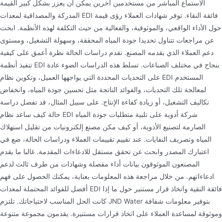
الاستماع المباشر من مستخدمين آخرين يمكن أن يعزز بشكل كبير القيمة
المدركة والمصداقية لمعدات EDI فائقة النقاء. توفر شهادات العملاء رؤى قيمة
حول الأداء الواقعي، والموثوقية، والفعالية من حيث التكلفة لهذه الأنظمة. ابحث
عن مراجعات تتناول تحديدا جودة المياه المحققة، وسهولة التشغيل، ومستوى
دعم العملاء الذي يقدمه المصنع. تقدم دراسات الحالة نظرة أعمق على كيفية
تنفيذ أنظمة EDI بنجاح في مختلف الصناعات. تسلط هذه الدراسات الضوء عادة
على التحديات المحددة التي يواجهها العميل، وتكوين نظام EDI المستخدم
لمعالجة تلك التحديات، والفوائد الناتجة مثل تحسين جودة المياه، وانخفاض
تكاليف التشغيل، أو زيادة كفاءة الإنتاج. على سبيل المثال، قد تفصل دراسة
حالة كيف ساعد نظام EDI شركة أدوية على تلبية متطلبات جودة المياه
الصارمة لتصنيع الأدوية، أو كيف مكن مصنع إلكترونيات من تقليل استهلاك
المياه وتصريف النفايات. عند تقييم تقييمات العملاء ودراسات الحالة، ضع في
اعتبارك المصدر وابحث عن تحقق مستقل للادعاءات المقدمة. غالبا ما يقدم
المصنعون الموثوقون بيانات أداء مفصلة وشهادات من طرف ثالث لدعم
ادعاءاتهم. من خلال مراجعة هذه المعلومات بعناية، يمكنك الحصول على فهم
أفضل للفوائد المحتملة لمعدات EDI فائقة النقية واتخاذ قرار مستنير حول ما إذا
كانت الحل المناسب لاحتياجاتك. تلتزم JND Water بتوفير معلومات شفافة
وموثوقة لمساعدة العملاء على اتخاذ قرارات مستنيرة. يقدمون مجموعة متنوعة