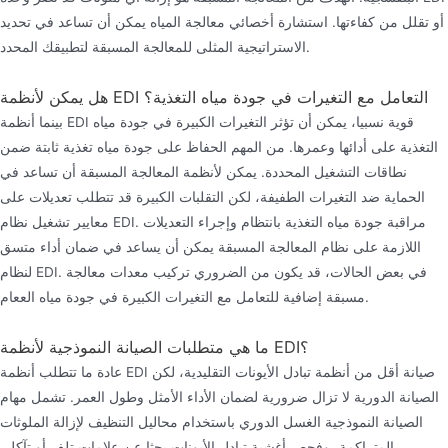
أو تقلل من كفاءتها. استشارة أخصائي معالجة المياه يمكن أن تساعد في تحديد
الاستراتيجية المثلى للمعالجة المسبقة لتطبيقك المحدد.
هل يمكن لأنظمة EDI التعامل مع التغيرات في جودة مياه التغذية؟
بينما أنظمة EDI قوية نسبيا، يمكن أن تؤثر التغيرات الكبيرة في جودة مياه
التغذية على أدائها وعمرها. من المهم الحفاظ على جودة مياه تغذية ثابتة ضمن
نطاقات التشغيل المحددة. يمكن لأنظمة المعالجة المسبقة أن تساعد في
الحماية ضد التغيرات الطفيفة، لكن التقلبات الكبيرة قد تتطلب تعديلات على
معايير تشغيل نظام EDI. مراقبة جودة مياه التغذية بانتظام وإجراء التعديلات
اللازمة على نظام المعالجة المسبقة يمكن أن يساعد في ضمان أداء متسق
لنظام EDI. في بعض الحالات، قد يكون من الضروري تركيب معدات معالجة
مسبقة إضافية للتعامل مع التغيرات الكبيرة في جودة مياه الععام.
ما هي متطلبات الصيانة النموذجية لأنظمة EDI؟
عادة ما تتطلب أنظمة EDI صيانة أقل من أنظمة تبادل الأيونات التقليدية، لكن
الصيانة الدورية لا تزال ضرورية لضمان الأداء الأمثل وطول العمر. تشمل مهام
الصيانة النموذجية الغسل الدوري باستخدام محاليل التنظيف لإزالة الملوثات
المتراكمة، وفحص أغشية تبادل الأيونات بحثا عن علامات تلف أو تآكل،