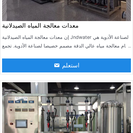
معدات معالجة المياه الصيدلانية
إن معدات معالجة المياه الصيدلانية Jndwater لصناعة الأدوية هي
نظام معالجة مياه عالي الدقة مصمم خصيصا لصناعة الأدوية. تجمع
المعدات بين تقنيات التناضح العكسي المتقدمة (RO) والتأين
الكهربائي (EDI) والتعقيم بالأشعة فوق البنفسجية لضمان أن المياه
استعلم
فائقة النقاء المنتجة تلبي متطلبات جودة المياه الصارمة لصناعة
الأدوية.