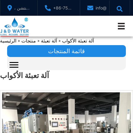
تخطي
info@jndwater.com
+86-755-
شنتشن ،
إلى
88321071
قوانغدونغ
المحتوى
، الصين
آلة تعبئة الأكواب
آلة تعبئة
منتجات
الرئيسية
»
»
»
قائمة المنتجات
آلة تعبئة الأكواب