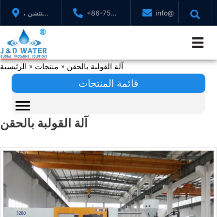
تخطي
info@jndwater.com
+86-755-
شنتشن ،
إلى
88321071
قوانغدونغ
المحتوى
، الصين
آلة القولبة بالحقن
منتجات
الرئيسية
»
»
قائمة المنتجات
آلة القولبة بالحقن