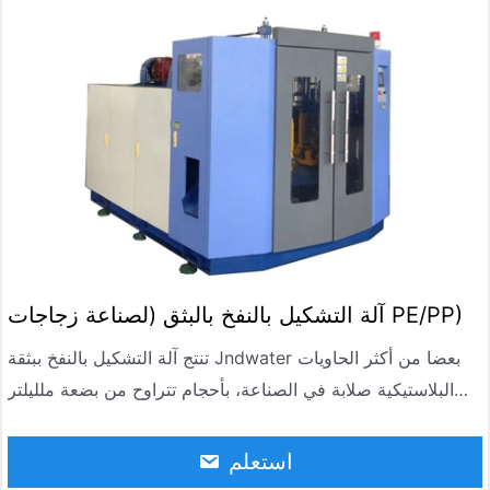
آلة التشكيل بالنفخ بالبثق (لصناعة زجاجات PE/PP)
تنتج آلة التشكيل بالنفخ ببثقة Jndwater بعضا من أكثر الحاويات
البلاستيكية صلابة في الصناعة، بأحجام تتراوح من بضعة ملليلتر
إلى 300 لتر. يتم تصنيع مكونات الآلات مثل جهاز البثق اللولبي
وقالب النفخ داخليا، مما يسمح بإنتاج سريع لمجموعة متنوعة من
استعلم
المنتجات المصبوبة.