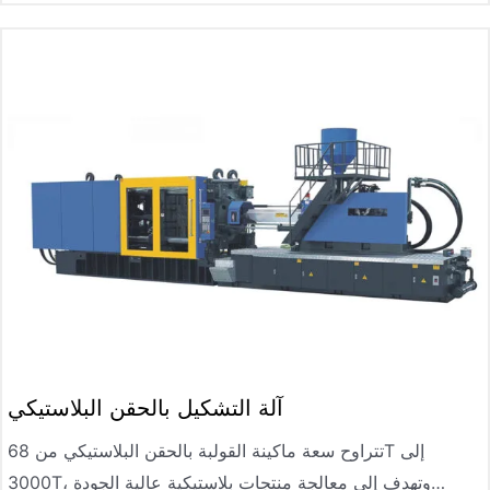
آلة التشكيل بالحقن البلاستيكي
تتراوح سعة ماكينة القولبة بالحقن البلاستيكي من 68T إلى
3000T، وتهدف إلى معالجة منتجات بلاستيكية عالية الجودة