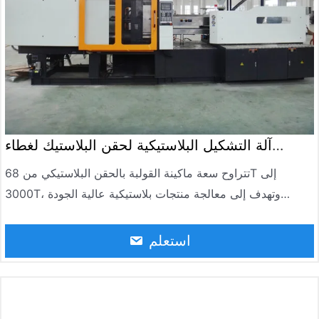
آلة التشكيل البلاستيكية لحقن البلاستيك لغطاء
الزجاجة المسبق
تتراوح سعة ماكينة القولبة بالحقن البلاستيكي من 68T إلى
3000T، وتهدف إلى معالجة منتجات بلاستيكية عالية الجودة
بكفاءة. لذلك، يحظى بشعبية واسعة في الداخل والخارج.
استعلم