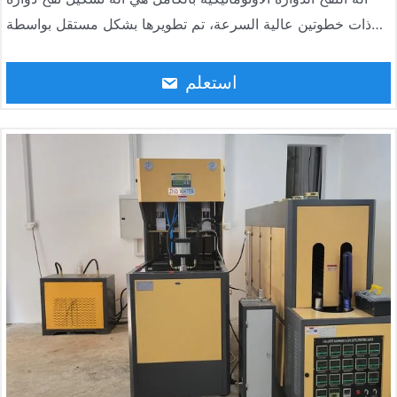
ذات خطوتين عالية السرعة، تم تطويرها بشكل مستقل بواسطة
Jndwater من خلال امتصاص أحدث تقنيات صناعة الزجاجات في
العالم. تتكون الآلة من آلة تشكيل نفخ دوارية من الأنبوب الرئيسي،
استعلم
وفرن تدفئة، وناقل تغذية أوتوماتيكي، ونظام تحكم كهربائي، ونظام
تحكم هوائي. تتميز الآلة بأكملها بمزايا الأتمتة العالية، والأداء
المستقر والموثوق، وكفاءة الإنتاج العالية، وتكلفة الإنتاج المنخفضة.