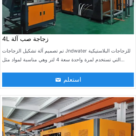
4L زجاجة صب آلة
تم تصميم آلة تشكيل الزجاجات Jndwater للزجاجات البلاستيكية
التي تستخدم لمرة واحدة سعة 4 لتر وهي مناسبة لمواد مثل
HDPE و PET. يمكنها إنتاج حاويات ذات سعة كبيرة بكفاءة. تدمج
المعدات تسخين التشكيل ، والقولبة بالنفخ الممتد ، والتبريد السريع
استعلم
، وإزالة القوالب الأوتوماتيكية ، وتدعم الاحتياجات المتنوعة مثل
زجاجات زيت التشحيم وزجاجات المنظفات وزجاجات التعبئة
والتغليف الغذائية.