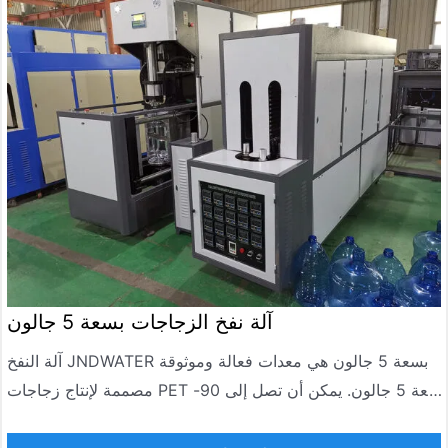
المستقر والموثوق، وكفاءة الإنتاج العالية، وتكلفة الإنتاج المنخفضة.
آلة نفخ الزجاجات بسعة 5 جالون
آلة النفخ JNDWATER بسعة 5 جالون هي معدات فعالة وموثوقة
مصممة لإنتاج زجاجات PET سعة 5 جالون. يمكن أن تصل إلى 90-
120 BPH في الساعة. يستخدم على نطاق واسع في تصنيع مياه