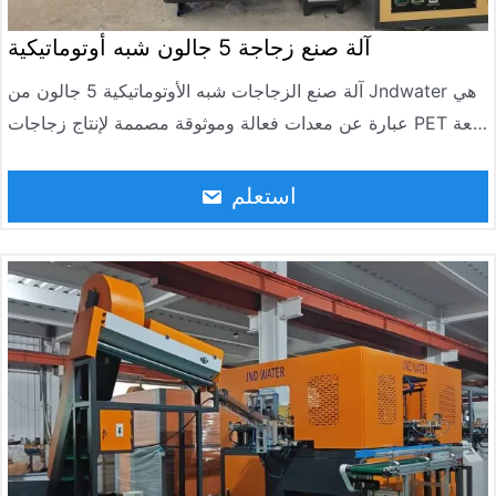
آلة صنع زجاجة 5 جالون شبه أوتوماتيكية
آلة صنع الزجاجات شبه الأوتوماتيكية 5 جالون من Jndwater هي
عبارة عن معدات فعالة وموثوقة مصممة لإنتاج زجاجات PET سعة
5 جالون. يمكن أن تصل إلى 90-120 BPH في الساعة. يستخدم
على نطاق واسع في صناعة مياه الشرب والمياه النقية وزجاجات
استعلم
المياه المعدنية.