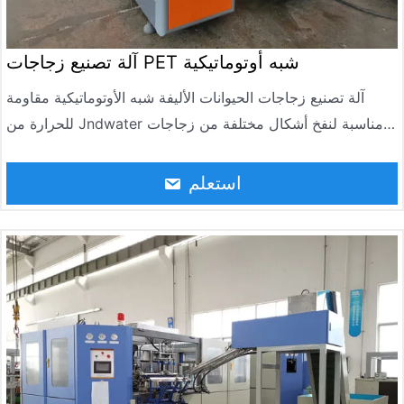
آلة تصنيع زجاجات PET شبه أوتوماتيكية
آلة تصنيع زجاجات الحيوانات الأليفة شبه الأوتوماتيكية مقاومة
للحرارة من Jndwater مناسبة لنفخ أشكال مختلفة من زجاجات
PET، بحجم من 50 مل إلى 1500 مل، ودرجة حرارة الزجاجة فوق
85°م، وبعض المنتجات يمكن تركيبها حتى 90°C، وعصير فواكه،
استعلم
وحليب، وشراب، ومحلول فموي مثل المشروبات، ومنتجات
الرعاية الصحية. مقارنة بأقرانهم، حيث يتجاوز مستوى حرارة المنتج
عاليا، ويخزن المنتج لاستثمار طويل الأمد، وكفاءة عالية، ويستقبل
العملاء بشكل جيد.