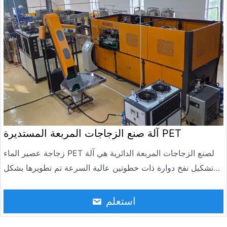
آلة صنع الزجاجات المربعة المستديرة PET
زجاجة عصير الماء PET لصنع الزجاجات المربعة الدائرية هي آلة
تشكيل نفخ دوارة ذات خطوتين عالية السرعة تم تطويرها بشكل
مستقل من قبل Jndwater من خلال امتصاص أحدث تقنيات
صناعة الزجاجات في العالم. تتكون الآلة من آلة تشكيل نفخ دوارية
استعلم
من الأنبوب الرئيسي، وفرن تدفئة، وناقل تغذية أوتوماتيكي، ونظام
تحكم كهربائي، ونظام تحكم هوائي. تتميز الآلة بأكملها بمزايا الأتمتة