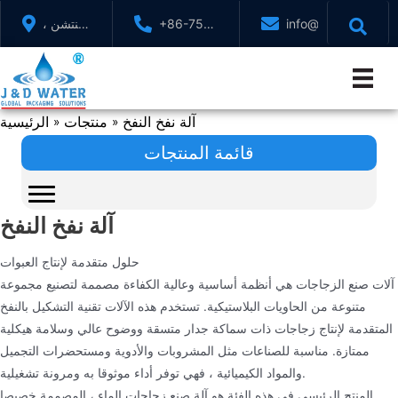
تخطي
info@jndwater.com
+86-755-
شنتشن ،
إلى
88321071
قوانغدونغ
المحتوى
، الصين
آلة نفخ النفخ
منتجات
الرئيسية
»
»
قائمة المنتجات
آلة نفخ النفخ
حلول متقدمة لإنتاج العبوات
آلات صنع الزجاجات هي أنظمة أساسية وعالية الكفاءة مصممة لتصنيع مجموعة
متنوعة من الحاويات البلاستيكية. تستخدم هذه الآلات تقنية التشكيل بالنفخ
المتقدمة لإنتاج زجاجات ذات سماكة جدار متسقة ووضوح عالي وسلامة هيكلية
ممتازة. مناسبة للصناعات مثل المشروبات والأدوية ومستحضرات التجميل
والمواد الكيميائية ، فهي توفر أداء موثوقا به ومرونة تشغيلية.
المنتج الرئيسي في هذه الفئة هو آلة صنع زجاجات الماء ، المصممة خصيصا