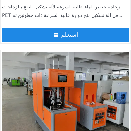
زجاجة عصير الماء عالية السرعة لآلة تشكيل النفخ بالزجاجات
PET هي آلة تشكيل نفخ دوارة عالية السرعة ذات خطوتين تم
تطويرها بشكل مستقل من قبل Jndwater من خلال امتصاص
أحدث تقنيات صناعة الزجاجات في العالم. تتكون الآلة من آلة
استعلم
تشكيل نفخ دوارية من الأنبوب الرئيسي، وفرن تدفئة، وناقل تغذية
أوتوماتيكي، ونظام تحكم كهربائي، ونظام تحكم هوائي. تتميز الآلة
بأكملها بمزايا الأتمتة العالية، والأداء المستقر والموثوق، وكفاءة
الإنتاج العالية، وتكلفة الإنتاج المنخفضة.