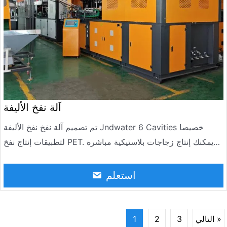
آلة نفخ الأليفة
تم تصميم آلة نفخ نفخ الأليفة Jndwater 6 Cavities خصيصا
لتطبيقات إنتاج نفخ PET. يمكنك إنتاج زجاجات بلاستيكية مباشرة
في المصنع الخاص بك. تصل الطاقة الإنتاجية لخط التشكيل بالنفخ
الآلي إلى 10،000 زجاجة / ساعة (500-2000 مل).
استعلم
التالي »
3
2
1