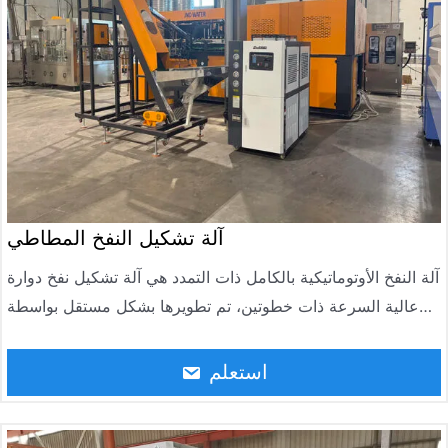
آلة تشكيل النفخ المطاطي
آلة النفخ الأوتوماتيكية بالكامل ذات التمدد هي آلة تشكيل نفخ دوارة
عالية السرعة ذات خطوتين، تم تطويرها بشكل مستقل بواسطة
Jndwater من خلال امتصاص أحدث تقنيات صناعة الزجاجات في
العالم. تتكون الآلة من آلة تشكيل نفخ دوارية من الأنبوب الرئيسي،
استعلم
وفرن تدفئة، وناقل تغذية أوتوماتيكي، ونظام تحكم كهربائي، ونظام
تحكم هوائي. تتميز الآلة بأكملها بمزايا الأتمتة العالية، والأداء