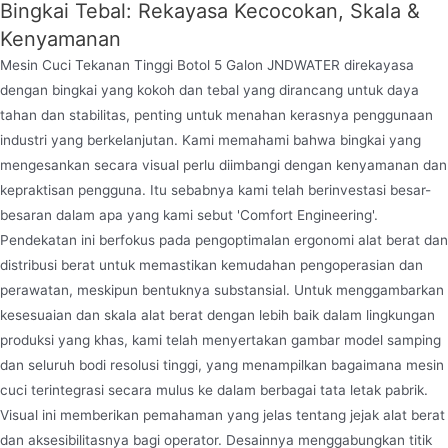
Bingkai Tebal: Rekayasa Kecocokan, Skala &
Kenyamanan
Mesin Cuci Tekanan Tinggi Botol 5 Galon JNDWATER direkayasa
dengan bingkai yang kokoh dan tebal yang dirancang untuk daya
tahan dan stabilitas, penting untuk menahan kerasnya penggunaan
industri yang berkelanjutan. Kami memahami bahwa bingkai yang
mengesankan secara visual perlu diimbangi dengan kenyamanan dan
Homoge
kepraktisan pengguna. Itu sebabnya kami telah berinvestasi besar-
berbaga
besaran dalam apa yang kami sebut 'Comfort Engineering'.
didist
Mixer Minuman Berkarbonasi
Pendekatan ini berfokus pada pengoptimalan ergonomi alat berat dan
memurn
distribusi berat untuk memastikan kemudahan pengoperasian dan
ated Drink Mixer adalah perangkat yang
perawatan, meskipun bentuknya substansial. Untuk menggambarkan
jus le
kan untuk memproduksi minuman
kesesuaian dan skala alat berat dengan lebih baik dalam lingkungan
diperp
bonasi. Ini terutama digunakan untuk
produksi yang khas, kami telah menyertakan gambar model samping
pur air, sirup dan karbon dioksida dalam
dan seluruh bodi resolusi tinggi, yang menampilkan bagaimana mesin
cuci terintegrasi secara mulus ke dalam berbagai tata letak pabrik.
si tertentu sehingga minuman mengandung
Visual ini memberikan pemahaman yang jelas tentang jejak alat berat
rbon dioksida, sehingga menghasilkan
dan aksesibilitasnya bagi operator. Desainnya menggabungkan titik