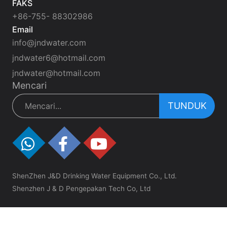
FAKS
+86-755- 88302986
Email
info@jndwater.com
jndwater6@hotmail.com
jndwater@hotmail.com
Mencari
TUNDUK
ShenZhen J&D Drinking Water Equipment Co., Ltd.
Shenzhen J & D Pengepakan Tech Co, Ltd