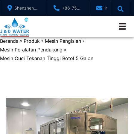
Lewati
Shenzhen,
+86-755-
info@jndwater
ke
GuangDong,
88321071
konten
Cina
Beranda
Produk
Mesin Pengisian
»
»
»
Mesin Peralatan Pendukung
»
Mesin Cuci Tekanan Tinggi Botol 5 Galon