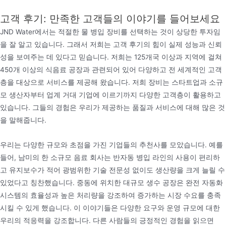
고객 후기: 만족한 고객들의 이야기를 들어보세요
JND Water에서는 적절한 물 병입 장비를 선택하는 것이 상당한 투자임
을 잘 알고 있습니다. 그래서 저희는 고객 후기의 힘이 실제 성능과 신뢰
성을 보여주는 데 있다고 믿습니다. 저희는 125개국 이상과 지역에 걸쳐
450개 이상의 식음료 공장과 관련되어 있어 다양하고 전 세계적인 고객
층을 대상으로 서비스를 제공해 왔습니다. 저희 장비는 스타트업과 소규
미네랄 워터 병입 기계
모 생산자부터 업계 거대 기업에 이르기까지 다양한 고객층이 활용하고
Jndwater 병 물 충전 기계는 PET 플라스틱 병 (용량
있습니다. 그들의 경험은 우리가 제공하는 품질과 서비스에 대해 많은 것
350ml-5L)을 위해 특별히 설계된 완전 자동화 된 생산
을 말해줍니다.
장비입니다. 헹굼, 충전 및 캡핑 기능을 통합하고 빈 병
우리는 다양한 규모와 초점을 가진 기업들의 추천사를 모았습니다. 예를
의 자동 세척, 무균 충전 및 지능형 밀봉과 같은 전체
들어, 남미의 한 소규모 음료 회사는 반자동 병입 라인의 사용이 편리하
프로세스 작업을 지원합니다.
고 유지보수가 적어 광범위한 기술 전문성 없이도 생산량을 크게 늘릴 수
있었다고 칭찬했습니다. 중동에 위치한 대규모 생수 공장은 완전 자동화
시스템의 효율성과 높은 처리량을 강조하여 증가하는 시장 수요를 충족
시킬 수 있게 했습니다. 이 이야기들은 다양한 요구와 운영 규모에 대한
우리의 적응력을 강조합니다. 다른 사람들의 긍정적인 경험을 읽으면