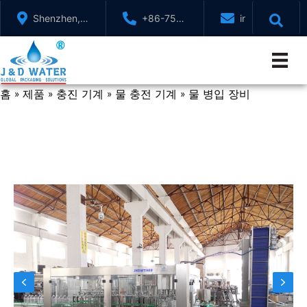
내
Shenzhen,
+86-755-
info@jndwater
용
GuangDong,
88321071
으
중국
로
건
홈
제품
충진 기계
물 충전 기계
물 병입 장비
너
»
»
»
»
뛰
기