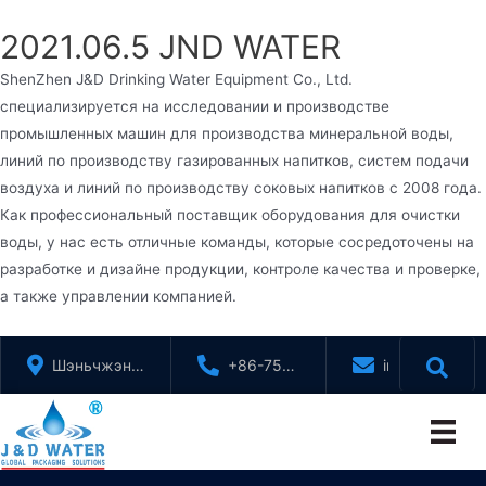
2021.06.5 JND WATER
ShenZhen J&D Drinking Water Equipment Co., Ltd.
специализируется на исследовании и производстве
промышленных машин для производства минеральной воды,
линий по производству газированных напитков, систем подачи
воздуха и линий по производству соковых напитков с 2008 года.
Как профессиональный поставщик оборудования для очистки
воды, у нас есть отличные команды, которые сосредоточены на
разработке и дизайне продукции, контроле качества и проверке,
а также управлении компанией.
Перейти
Шэньчжэнь,
+86-755-
info@jndwate
к
Гуандун,
88321071
содержимому
Китай