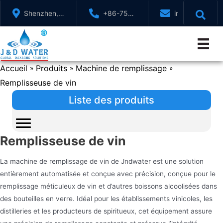
Aller
Shenzhen,
+86-755-
info@jndwater
au
GuangDong,
88321071
contenu
Chine
Accueil
Produits
Machine de remplissage
»
»
»
Remplisseuse de vin
Liste des produits
Remplisseuse de vin
La machine de remplissage de vin de Jndwater est une solution
entièrement automatisée et conçue avec précision, conçue pour le
remplissage méticuleux de vin et d’autres boissons alcoolisées dans
des bouteilles en verre. Idéal pour les établissements vinicoles, les
distilleries et les producteurs de spiritueux, cet équipement assure