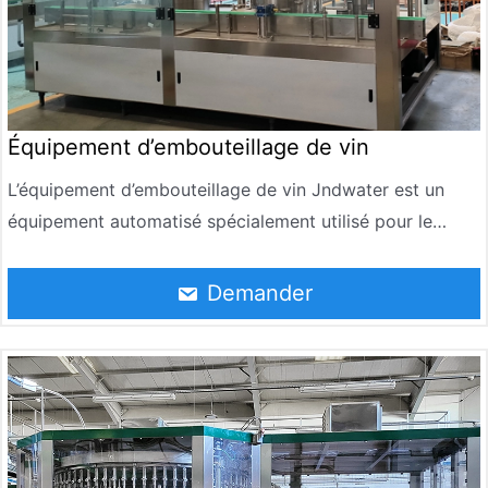
Équipement d’embouteillage de vin
L’équipement d’embouteillage de vin Jndwater est un
équipement automatisé spécialement utilisé pour le
remplissage de vin rouge dans des bouteilles en verre. Il
peut effectuer la tâche de remplissage de manière
Demander
efficace et précise tout en maintenant la qualité et les
caractéristiques du vin rouge. Cet équipement est
largement utilisé dans les établissements vinicoles et les
entreprises de production de vin pour assurer la qualité
de remplissage constante de chaque bouteille de vin
rouge, améliorer l’efficacité de la production et réduire