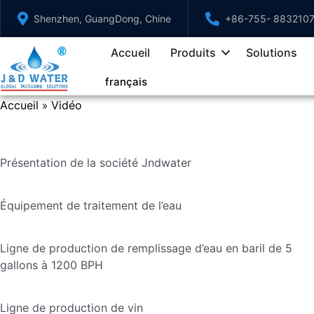
Aller
Shenzhen, GuangDong, Chine
+86-755- 883210
au
contenu
Accueil
Produits
Solutions
français
Accueil
Vidéo
»
Présentation de la société Jndwater
Équipement de traitement de l’eau
Ligne de production de remplissage d’eau en baril de 5
gallons à 1200 BPH
Ligne de production de vin