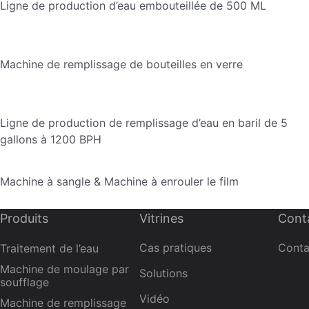
Ligne de production d’eau embouteillée de 500 ML
Machine de remplissage de bouteilles en verre
Ligne de production de remplissage d’eau en baril de 5
gallons à 1200 BPH
Machine à sangle & Machine à enrouler le film
Produits
Vitrines
Cont
Cas pratiques
Conta
Traitement de l’eau
Machine de moulage par
Solutions
soufflage
Vidéo
Machine de remplissage