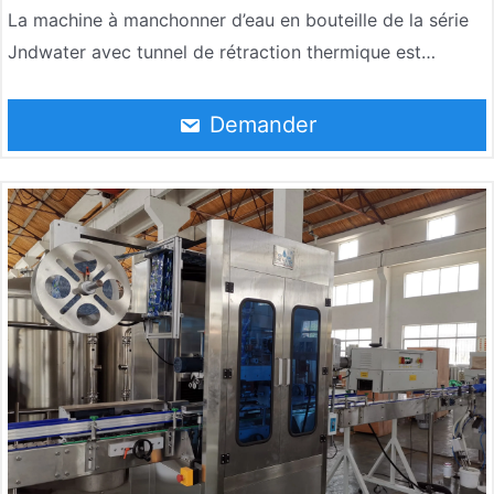
La machine à manchonner d’eau en bouteille de la série
Jndwater avec tunnel de rétraction thermique est
différents types de bouteilles, par exemple : bouteille
ronde, bouteille carrée, bouteille plate, bouteille incurvée
Demander
et en forme de tasse, etc. Il adopte un contrôleur
programmable PLC, un servomoteur importé, un
servomoteur, un convertisseur de fréquence et un
transducteur, en outre, il adopte le module de
positionnement pour assurer la coulée de l’étiquette
précise, rapide et stable