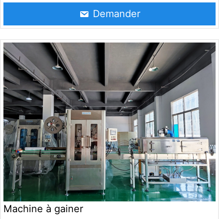
l’étiquetage précis de la zone du goulot de la bouteille et
Demander
convient aux lignes de production de boissons, de
boissons alcoolisées, de produits chimiques quotidiens
et d’autres aliments liquides. Différents types de
bouteilles, par exemple : bouteille ronde, bouteille
carrée, bouteille plate, bouteille incurvée et en forme de
tasse, etc.
Machine à gainer