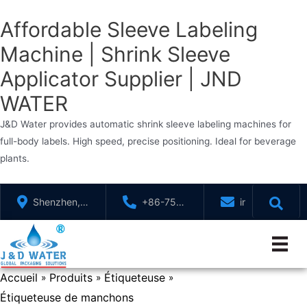
Affordable Sleeve Labeling
Machine | Shrink Sleeve
Applicator Supplier | JND
WATER
J&D Water provides automatic shrink sleeve labeling machines for
full-body labels. High speed, precise positioning. Ideal for beverage
plants.
Aller
Shenzhen,
+86-755-
info@jndwater
au
GuangDong,
88321071
contenu
Chine
Accueil
Produits
Étiqueteuse
»
»
»
Étiqueteuse de manchons