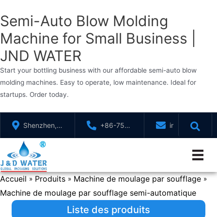
Semi-Auto Blow Molding
Machine for Small Business |
JND WATER
Start your bottling business with our affordable semi-auto blow
molding machines. Easy to operate, low maintenance. Ideal for
startups. Order today.
Aller
Shenzhen,
+86-755-
info@jndwater
au
GuangDong,
88321071
contenu
Chine
Accueil
Produits
Machine de moulage par soufflage
»
»
»
Machine de moulage par soufflage semi-automatique
Liste des produits