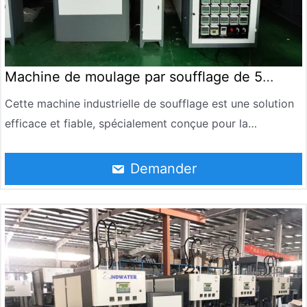
Machine de moulage par soufflage de 5
gallons
Cette machine industrielle de soufflage est une solution
efficace et fiable, spécialement conçue pour la
production de haute précision de bouteilles PET de 5
gallons. Utilisant la technologie de chauffage infrarouge
Demander
et le moulage haute pression, il sert de composant
central pour les lignes de production d’eau potable, d’eau
purifiée et d’eau minérale. Conçu pour la durabilité et
l’efficacité énergétique, ce système garantit une qualité
constante des bouteilles pour les applications
industrielles à grande échelle.