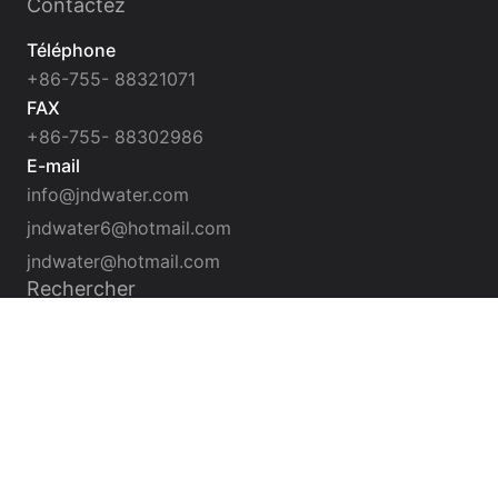
Contactez
Téléphone
+86-755- 88321071
FAX
+86-755- 88302986
E-mail
info@jndwater.com
jndwater6@hotmail.com
jndwater@hotmail.com
Rechercher
ENVOYER
ShenZhen J&D Drinking Water Equipment Co., Ltd.