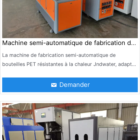
Machine semi-automatique de fabrication de
bouteilles PET
La machine de fabrication semi-automatique de
bouteilles PET résistantes à la chaleur Jndwater, adaptée
pour souffler différentes formes de bouteilles PET, le
volume varie de 50 ml à 1500 ml, la température de la
Demander
bouteille dépasse 85°C, certains produits peuvent être
installés jusqu’à 90°C : thé, jus de fruits, lait, sirop,
solution orale comme des boissons et produits de santé.
Comparés à leurs pairs, souffler à une température
élevée du produit, le produit est stocké pour un
investissement prolongé et une grande efficacité, et est