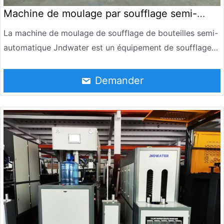
Machine de moulage par soufflage semi-
automatique
La machine de moulage de soufflage de bouteilles semi-
automatique Jndwater est un équipement de soufflage
de bouteilles à petite échelle économique, pratique et
flexible adapté au soufflage de préformes PET. Il produit
Demander
des bouteilles de boissons, des bouteilles de produits
chimiques quotidiens, des bouteilles de médicaments,
etc. avec une gamme de capacité de 0,2 L à 5 L.