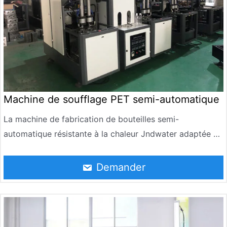
Machine de soufflage PET semi-automatique
La machine de fabrication de bouteilles semi-
automatique résistante à la chaleur Jndwater adaptée au
soufflage de diverses formes de bouteilles en PET, le
volume de 50 ml à 1500 ml, la température de la
Demander
bouteille supérieure à 85 ° C, certains produits peuvent
être installés jusqu’à 90 ° C thé, jus de fruits, lait, sirop,
solution orale tels que des boissons, des produits de
soins de santé. Comparé à leurs pairs, souffler une