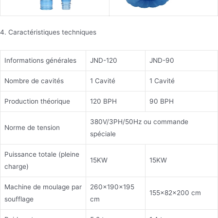
4. Caractéristiques techniques
Informations générales
JND-120
JND-90
Nombre de cavités
1 Cavité
1 Cavité
Production théorique
120 BPH
90 BPH
380V/3PH/50Hz ou commande
Norme de tension
spéciale
Puissance totale (pleine
15KW
15KW
charge)
Machine de moulage par
260×190×195
155×82×200 cm
soufflage
cm