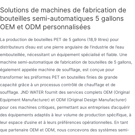
ormes PET. Il produit des
chauffage infraro
Solutions de machines de fabrication de
sons, des bouteilles de produits
il sert de composa
bouteilles semi-automatiques 5 gallons
ens, des bouteilles de
production d’eau p
OEM et ODM personnalisées
. avec une gamme de capacité
minérale. Conçu pou
énergétique, ce s
La production de bouteilles PET de 5 gallons (18,9 litres) pour
cohérente
distributeurs d’eau est une pierre angulaire de l’industrie de l’eau
embouteillée, nécessitant un équipement spécialisé et fiable. Une
machine semi-automatique de fabrication de bouteilles de 5 gallons,
également appelée machine de soufflage, est conçue pour
transformer les préformes PET en bouteilles finies de grande
capacité grâce à un processus contrôlé de chauffage et de
soufflage. JND WATER fournit des services complets OEM (Original
Equipment Manufacturer) et ODM (Original Design Manufacturer)
pour ces machines critiques, permettant aux entreprises d’acquérir
des équipements adaptés à leur volume de production spécifique, à
leur espace d’usine et à leurs préférences opérationnelles. En tant
que partenaire OEM et ODM, nous concevons des systèmes semi-