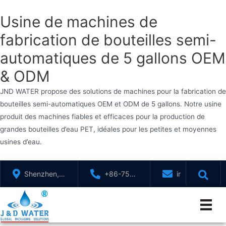
Usine de machines de
fabrication de bouteilles semi-
automatiques de 5 gallons OEM
& ODM
JND WATER propose des solutions de machines pour la fabrication de
bouteilles semi-automatiques OEM et ODM de 5 gallons. Notre usine
produit des machines fiables et efficaces pour la production de
grandes bouteilles d’eau PET, idéales pour les petites et moyennes
usines d’eau.
Aller
Shenzhen,
+86-755-
info@jndwater
au
GuangDong,
88321071
contenu
Chine