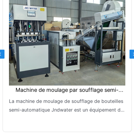
Previous
oulage par soufflage semi-
Machine de m
automatique
lage de soufflage de bouteilles
Cette machine indu
 Jndwater est un équipement de
solution efficace 
illes à petite échelle
pour la productio
que et flexible adapté au
PET de 5 gallons. 