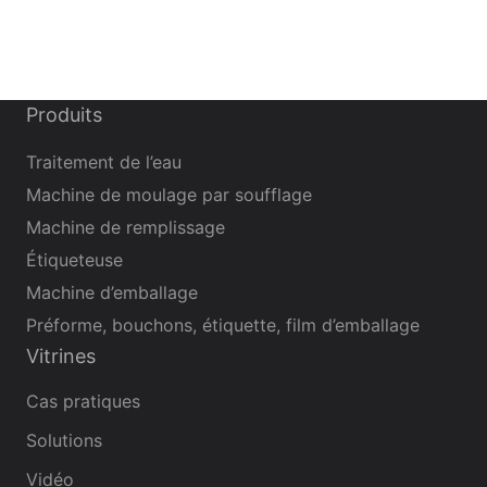
Produits
Traitement de l’eau
Machine de moulage par soufflage
Machine de remplissage
Étiqueteuse
Machine d’emballage
Préforme, bouchons, étiquette, film d’emballage
Vitrines
Cas pratiques
Solutions
Vidéo