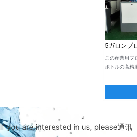
5ガロンブ
この産業用ブロ
ボトルの高精
頼性の高いソ
熱技術と高圧
ミネラルウォ
品として機能
ルギーを重視
は、大規模な
If you are interested in us, please通讯
トル品質を保