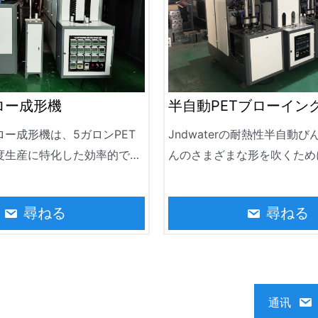
ロー成形機
半自動PETブローイン
ー成形機は、5ガロンPET
Jndwaterの耐熱性半自動
度生産に特化した効率的で信
んのさまざまな形を吹くため
リューションです。赤外線加
を作る機械、50のmlからの15
成形を用い、飲料水、浄水、
容積、85°C上のびんの温度
尋ねる
尋ねる
ーターの生産ラインの中核部
ダクトは90°Cまで茶、フル
しています。耐久性と省エネ
ス、ミルク、シロップ、飲み
して設計されたこのシステム
ア製品のような経口解決取付
産業用途において安定したボ
きる。高いプロダクト温度を
証します。
し、プロダクトは長期投資の
通讯