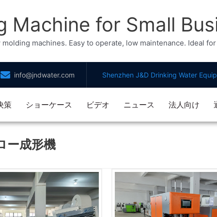
g Machine for Small Bu
 molding machines. Easy to operate, low maintenance. Ideal for 
info@jndwater.com
Shenzhen J&D Drinking Water Equip
決策
ショーケース
ビデオ
ニュース
法人向け
ロー成形機