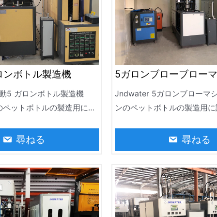
5ガロンブローブロー
ロンボトル製造機
Jndwater 5ガロンブロー
半自動5 ガロンボトル製造機
ンのペットボトルの製造用に
ンのペットボトルの製造用に設
率的で信頼性の高い機器です
的で信頼性の高い装置です。
あたり90-120BPHに達す
0BPHに達することがありま
尋ねる
尋ねる
す。飲料水、精製水、ミネラ
精製水、ミネラルウォーター
ボトルの製造に広く使用され
に広く使用されています。