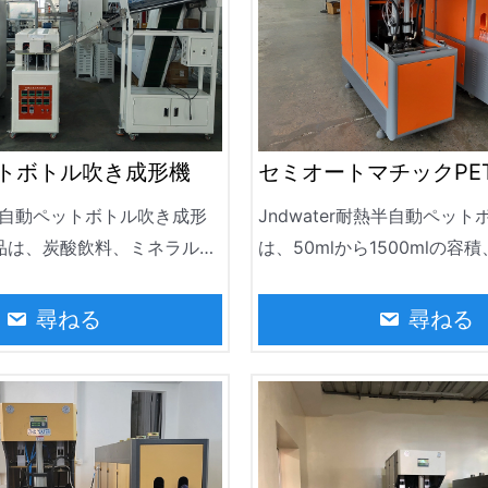
トボトル吹き成形機
セミオートマチックPE
造機
rの半自動ペットボトル吹き成形
Jndwater耐熱半自動ペッ
品は、炭酸飲料、ミネラルウ
は、50mlから1500mlの容積
用油、日用品、化粧品容器の
ボトル温度、最大90°Cまで
われており、瓶やホットフィ
品もあります。同業他社と比
尋ねる
尋ねる
製造にも使われています。
製品を長時間保管し、高効率
のボトル生産に適し、最大出力は
顧客に好評です。
is でミネラルウォーターボトル
ています。飲料瓶、オイル
、農薬瓶、薬瓶など。