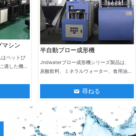
グマシン
半自動ブロー成形機
びんはペットび
Jndwaterブロー成形機シリーズ製品は、
に適した機械
炭酸飲料、ミネラルウォーター、食用油、
00のmlへの
日常の化学製品、化粧品容器の製造に広く
、一部のプロ
使用されており、また、0.5〜10Lボトルの
尋ねる
ーツ ジュー
生産に適した瓶やホットフィリング容器を
物、ヘルスケ
作るために使用され、最大出力は
けることがで
2000BPH.is のミネラルウォーターボト
吹くこと比較
ル、飲料ボトル、オイルボトル、化粧品ボ
ために貯えら
トル、農薬ボトル、薬瓶。