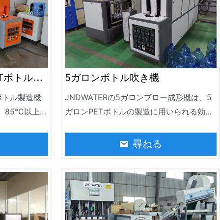
Tボトル製
5ガロンボトル吹き機
トボトル製造機
JNDWATERの5ガロンブロー成形機は、5
、85°C以上の
ガロンPETボトルの製造に用いられる効率
設置可能な製
的で信頼性の高い機器です。1時間あたり
べて、高温で
90〜120 BPHに達することもあります。飲
尋ねる
であることは
料水、浄化水、ミネラルウォーターの製造
に広く使われています。