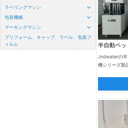
ラベリングマシン
包装機械
マーキングマシン
プリフォーム、キャップ、ラベル、包装フ
ィルム
半自動ペッ
Jndwate
機シリーズ製
ォーター、食
製造に広く使
リング容器の
0.5〜10L
2000BPH.
の製造に適し
瓶、化粧品瓶