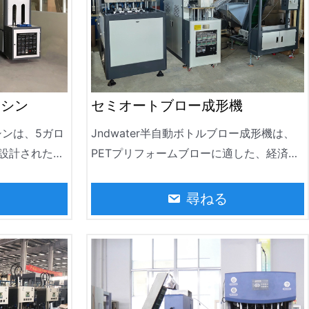
マシン
セミオートブロー成形機
マシンは、5ガロ
Jndwater半自動ボトルブロー成形機は、
設計された効
PETプリフォームブローに適した、経済的
。それは時間
で実用的かつ柔軟な小規模ボトルブロー装
ることができま
置です。飲料ボトル、毎日の化学ボトル、
尋ねる
ルウォーター
薬瓶などを製造し、容量は0.2L〜5Lです。
ています。