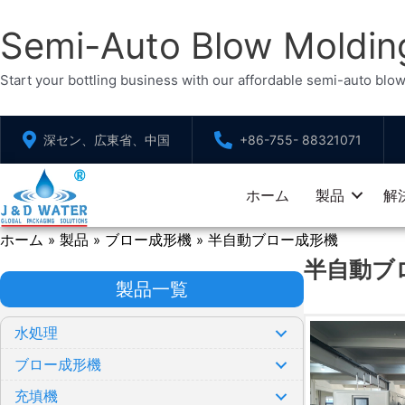
Semi-Auto Blow Moldin
Start your bottling business with our affordable semi-auto blow
コ
深セン、広東省、中国
+86-755- 88321071
ン
テ
ホーム
製品
解
ン
ツ
ホーム
製品
ブロー成形機
半自動ブロー成形機
»
»
»
へ
半自動ブ
ス
製品一覧
キ
ッ
水処理
プ
ブロー成形機
充填機